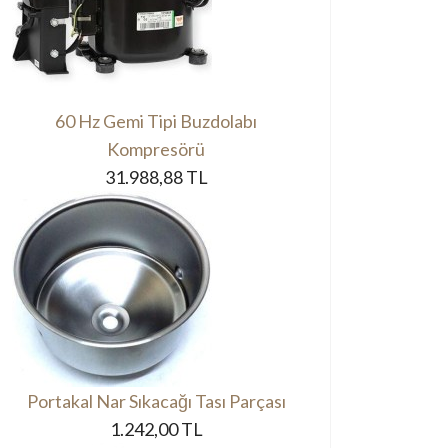
60 Hz Gemi Tipi Buzdolabı
Kompresörü
31.988,88 TL
Portakal Nar Sıkacağı Tası Parçası
1.242,00 TL