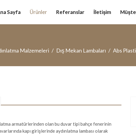
na Sayfa
Ürünler
Referanslar
İletişim
Müşter
ınlatma Malzemeleri
Dış Mekan Lambaları
Abs Plast
tma armatürlerinden olan bu duvar tipi bahçe fenerinin
varlarında kapı girişlerinde aydınlatma lambası olarak