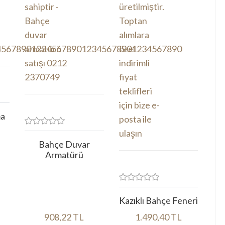
ma
Bahçe Duvar
Armatürü
Kazıklı Bahçe Feneri
908,22 TL
1.490,40 TL