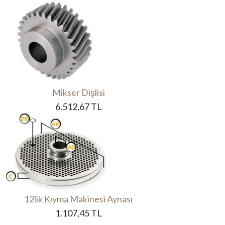
Mikser Dişlisi
6.512,67 TL
12lik Kıyma Makinesi Aynası
1.107,45 TL