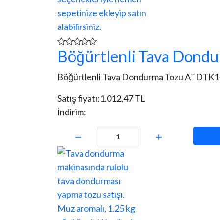
Böğürtlenli Tava Dond
Böğürtlenli Tava Dondurma Tozu ATDTK14: 1
Satış fiyatı:
1.012,47 TL
İndirim:
Miktar: