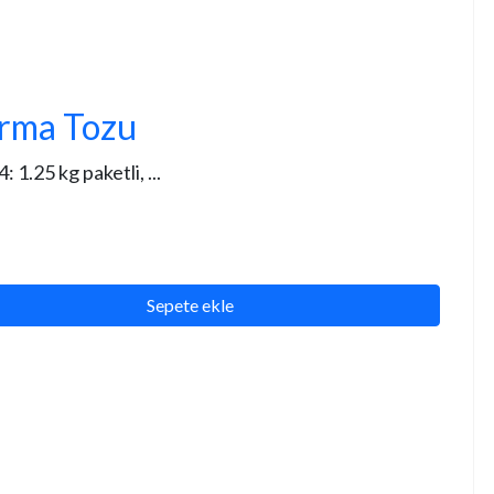
urma Tozu
.25 kg paketli, ...
Sepete ekle