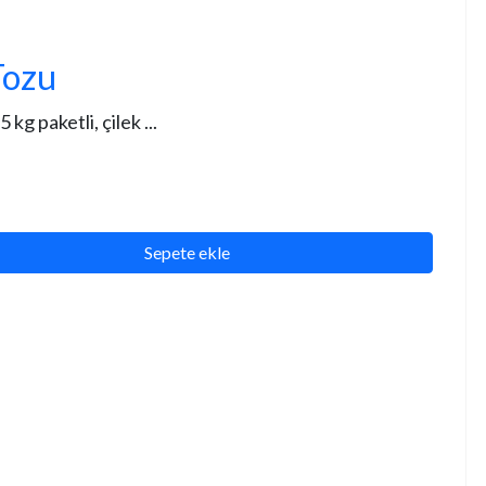
Tozu
 paketli, çilek ...
Sepete ekle