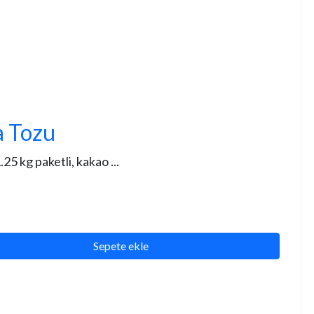
a Tozu
 kg paketli, kakao ...
Sepete ekle