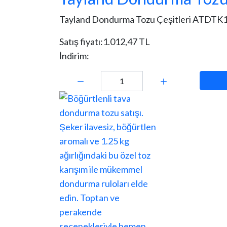
Tayland Dondurma Tozu Çeşitleri ATDTK15
Satış fiyatı:
1.012,47 TL
İndirim:
Miktar: