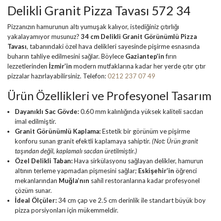
Delikli Granit Pizza Tavası 572 34
Pizzanızın hamurunun altı yumuşak kalıyor, istediğiniz çıtırlığı
yakalayamıyor musunuz?
34 cm Delikli Granit Görünümlü Pizza
Tavası
, tabanındaki özel hava delikleri sayesinde pişirme esnasında
buharın tahliye edilmesini sağlar. Böylece
Gaziantep’in
fırın
lezzetlerinden
İzmir’in
modern mutfaklarına kadar her yerde çıtır çıtır
pizzalar hazırlayabilirsiniz. Telefon:
0212 237 07 49
Ürün Özellikleri ve Profesyonel Tasarım
Dayanıklı Sac Gövde:
0.60 mm kalınlığında yüksek kaliteli sacdan
imal edilmiştir.
Granit Görünümlü Kaplama:
Estetik bir görünüm ve pişirme
konforu sunan granit efektli kaplamaya sahiptir.
(Not: Ürün granit
taşından değil, kaplamalı sacdan üretilmiştir.)
Özel Delikli Taban:
Hava sirkülasyonu sağlayan delikler, hamurun
altının terleme yapmadan pişmesini sağlar;
Eskişehir’in
öğrenci
mekanlarından
Muğla’nın
sahil restoranlarına kadar profesyonel
çözüm sunar.
İdeal Ölçüler:
34 cm çap ve 2.5 cm derinlik ile standart büyük boy
pizza porsiyonları için mükemmeldir.