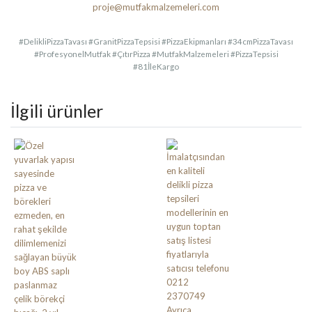
proje@mutfakmalzemeleri.com
#DelikliPizzaTavası #GranitPizzaTepsisi #PizzaEkipmanları #34cmPizzaTavası
#ProfesyonelMutfak #ÇıtırPizza #MutfakMalzemeleri #PizzaTepsisi
#81İleKargo
İlgili ürünler