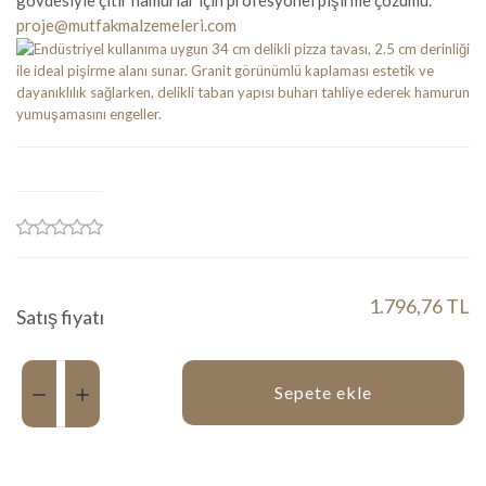
gövdesiyle çıtır hamurlar için profesyonel pişirme çözümü.
proje@mutfakmalzemeleri.com
1.796,76 TL
Satış fiyatı
Miktar:
Sepete ekle