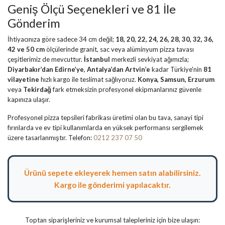
Geniş Ölçü Seçenekleri ve 81 İle
Gönderim
İhtiyacınıza göre sadece 34 cm değil;
18, 20, 22, 24, 26, 28, 30, 32, 36,
42 ve 50 cm
ölçülerinde granit, sac veya alüminyum pizza tavası
çeşitlerimiz de mevcuttur.
İstanbul
merkezli sevkiyat ağımızla;
Diyarbakır’dan
Edirne’ye
,
Antalya’dan
Artvin’e
kadar Türkiye'nin
81
vilayetine
hızlı kargo ile teslimat sağlıyoruz.
Konya, Samsun, Erzurum
veya
Tekirdağ
fark etmeksizin profesyonel ekipmanlarınız güvenle
kapınıza ulaşır.
Profesyonel pizza tepsileri fabrikası üretimi olan bu tava, sanayi tipi
fırınlarda ve ev tipi kullanımlarda en yüksek performansı sergilemek
üzere tasarlanmıştır. Telefon:
0212 237 07 50
Ürünü sepete ekleyerek hemen satın alabilirsiniz.
Kargo ile gönderimi yapılacaktır.
Toptan siparişleriniz ve kurumsal talepleriniz için bize ulaşın: