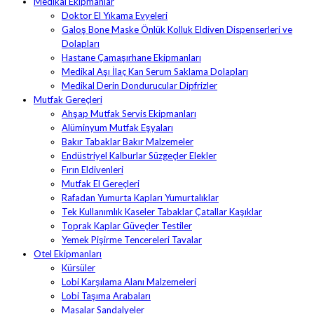
Medikal Ekipmanlar
Doktor El Yıkama Evyeleri
Galoş Bone Maske Önlük Kolluk Eldiven Dispenserleri ve
Dolapları
Hastane Çamaşırhane Ekipmanları
Medikal Aşı İlaç Kan Serum Saklama Dolapları
Medikal Derin Dondurucular Dipfrizler
Mutfak Gereçleri
Ahşap Mutfak Servis Ekipmanları
Alüminyum Mutfak Eşyaları
Bakır Tabaklar Bakır Malzemeler
Endüstriyel Kalburlar Süzgeçler Elekler
Fırın Eldivenleri
Mutfak El Gereçleri
Rafadan Yumurta Kapları Yumurtalıklar
Tek Kullanımlık Kaseler Tabaklar Çatallar Kaşıklar
Toprak Kaplar Güveçler Testiler
Yemek Pişirme Tencereleri Tavalar
Otel Ekipmanları
Kürsüler
Lobi Karşılama Alanı Malzemeleri
Lobi Taşıma Arabaları
Masalar Sandalyeler