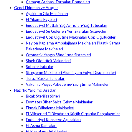
Çamaşır Arabası Torbaları Brandaları
Genel Ekipman ve Araçlar
Ayakkabı Cila Makinaları
El Yıkama Evyeleri
Endüstriyel Mutfak Yağ Ayırıcıları-Yağ Tutucuları
Endüstriyel Su Giderleri Yer Izgaraları Süzgeçler
Endüstriyel Çöp Öğütme Makinaları Çöp Öğütücüleri
Naylon Kaplama Ambalajlama Makinaları Plastik Sarma
Paketleme Makineleri
Otomatik Yangın Söndürme Sistemleri
Sinek Öldürücü Makineleri
Sobalar Isıtıcılar
Streçleme Makineleri Alüminyum Folyo Dispenserleri
Terazi Baskül Tartıcılar
Vakumlu Poşet Paketleme-Yapıştırma Makineleri
Hazırlık Yardımcı Araçlar
Bıçak Sterilizatörleri
Domates Biber Salça Çekme Makinaları
Ekmek Dilimleme Makineleri
El Mikserleri El Blendırları Küçük Çırpıcılar Parçalayıcılar
Endüstriyel Konserve Açacakları
Et Asma Kancaları
Et Parçalama Makineleri