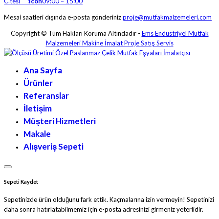
C.tesi :
icon
09:00 – 15:00
Mesai saatleri dışında e-posta gönderiniz
proje@mutfakmalzemeleri.com
Copyright © Tüm Hakları Koruma Altındadır -
Ems Endüstriyel Mutfak
Malzemeleri Makine İmalat Proje Satış Servis
Ana Sayfa
Ürünler
Referanslar
İletişim
Müşteri Hizmetleri
Makale
Alışveriş Sepeti
Sepeti Kaydet
Sepetinizde ürün olduğunu fark ettik. Kaçmalarına izin vermeyin! Sepetinizi
daha sonra hatırlatabilmemiz için e-posta adresinizi girmeniz yeterlidir.