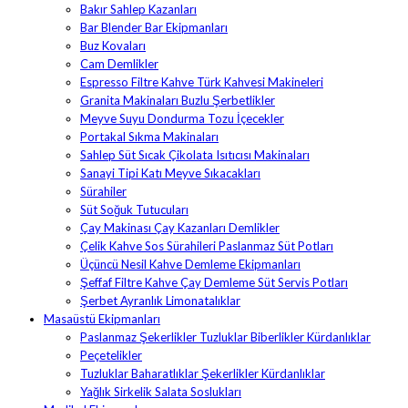
Bakır Sahlep Kazanları
Bar Blender Bar Ekipmanları
Buz Kovaları
Cam Demlikler
Espresso Filtre Kahve Türk Kahvesi Makineleri
Granita Makinaları Buzlu Şerbetlikler
Meyve Suyu Dondurma Tozu İçecekler
Portakal Sıkma Makinaları
Sahlep Süt Sıcak Çikolata Isıtıcısı Makinaları
Sanayi Tipi Katı Meyve Sıkacakları
Sürahiler
Süt Soğuk Tutucuları
Çay Makinası Çay Kazanları Demlikler
Çelik Kahve Sos Sürahileri Paslanmaz Süt Potları
Üçüncü Nesil Kahve Demleme Ekipmanları
Şeffaf Filtre Kahve Çay Demleme Süt Servis Potları
Şerbet Ayranlık Limonatalıklar
Masaüstü Ekipmanları
Paslanmaz Şekerlikler Tuzluklar Biberlikler Kürdanlıklar
Peçetelikler
Tuzluklar Baharatlıklar Şekerlikler Kürdanlıklar
Yağlık Sirkelik Salata Soslukları