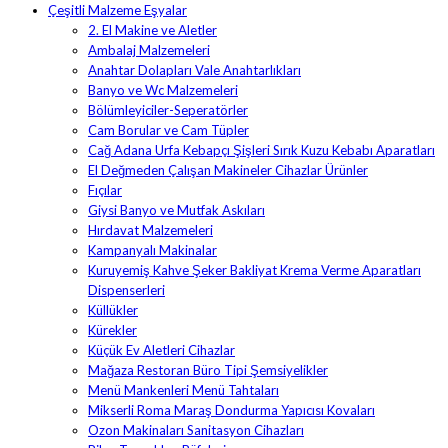
Çeşitli Malzeme Eşyalar
2. El Makine ve Aletler
Ambalaj Malzemeleri
Anahtar Dolapları Vale Anahtarlıkları
Banyo ve Wc Malzemeleri
Bölümleyiciler-Seperatörler
Cam Borular ve Cam Tüpler
Cağ Adana Urfa Kebapçı Şişleri Sırık Kuzu Kebabı Aparatları
El Değmeden Çalışan Makineler Cihazlar Ürünler
Fıçılar
Giysi Banyo ve Mutfak Askıları
Hırdavat Malzemeleri
Kampanyalı Makinalar
Kuruyemiş Kahve Şeker Bakliyat Krema Verme Aparatları
Dispenserleri
Küllükler
Kürekler
Küçük Ev Aletleri Cihazlar
Mağaza Restoran Büro Tipi Şemsiyelikler
Menü Mankenleri Menü Tahtaları
Mikserli Roma Maraş Dondurma Yapıcısı Kovaları
Ozon Makinaları Sanitasyon Cihazları