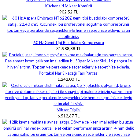
Kitchenaid Mikser Kömürü
902,52 TL
60 Hz Gemi Tipi Buzdolabı Kompresörü
31.988,88 TL
Portakal Nar Sıkacağı Tası Parçası
1.242,00 TL
Mikser Dişlisi
6.512,67 TL