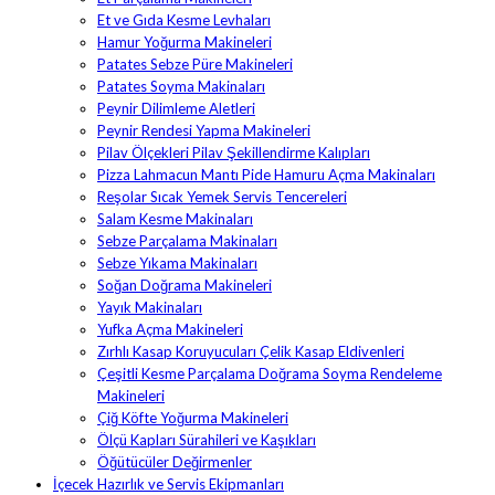
Et ve Gıda Kesme Levhaları
Hamur Yoğurma Makineleri
Patates Sebze Püre Makineleri
Patates Soyma Makinaları
Peynir Dilimleme Aletleri
Peynir Rendesi Yapma Makineleri
Pilav Ölçekleri Pilav Şekillendirme Kalıpları
Pizza Lahmacun Mantı Pide Hamuru Açma Makinaları
Reşolar Sıcak Yemek Servis Tencereleri
Salam Kesme Makinaları
Sebze Parçalama Makinaları
Sebze Yıkama Makinaları
Soğan Doğrama Makineleri
Yayık Makinaları
Yufka Açma Makineleri
Zırhlı Kasap Koruyucuları Çelik Kasap Eldivenleri
Çeşitli Kesme Parçalama Doğrama Soyma Rendeleme
Makineleri
Çiğ Köfte Yoğurma Makineleri
Ölçü Kapları Sürahileri ve Kaşıkları
Öğütücüler Değirmenler
İçecek Hazırlık ve Servis Ekipmanları