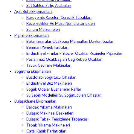
Süt Sahlep Satış Arabaları
Açık Büfe Ekipmanları
Kuruyemiş Kaseleri Çerezlik Tabakları
Rezervelikler Ve Masa Numaratörlükleri
Sunum Malzemeleri
Pişirme Ekipmanları
Bakır Izgaralar Ocakbaşı Mangalları Davlumbazlar
Benmari Yemek Isıtıcıları
Endüstriyel Fırınlar Fritözler Ocaklar Kuzineler Pişiriciler
Paslanmaz Ocakbaşları Cağ Kebap Ocakları
Tavuk Çevirme Makinaları
Soğutma Ekipmanları
Buzdolabı Soğutucu Cihazları
Endüstriyel Buz Makineleri
Soğuk Odalar Buzhaneler Raflar
Su Sebili Modelleri Su Soğutucuları Cihazlar
Bulaşıkhane Ekipmanları
Bardak Yıkama Makinaları
Bulaşık Makinası Basketleri
Bulaşık Tabak Temizleme Tabancası
Tabak Yıkama Makineleri
Çatal Kaşık Parlatıcıları