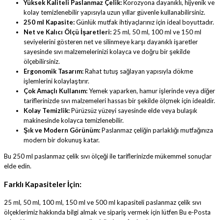
Yüksek Kaliteli Paslanmaz Çelik:
Korozyona dayanıklı, hijyenik ve
kolay temizlenebilir yapısıyla uzun yıllar güvenle kullanabilirsiniz.
250 ml Kapasite:
Günlük mutfak ihtiyaçlarınız için ideal boyuttadır.
Net ve Kalıcı Ölçü İşaretleri:
25 ml, 50 ml, 100 ml ve 150 ml
seviyelerini gösteren net ve silinmeye karşı dayanıklı işaretler
sayesinde sıvı malzemelerinizi kolayca ve doğru bir şekilde
ölçebilirsiniz.
Ergonomik Tasarım:
Rahat tutuş sağlayan yapısıyla dökme
işlemlerini kolaylaştırır.
Çok Amaçlı Kullanım:
Yemek yaparken, hamur işlerinde veya diğer
tariflerinizde sıvı malzemeleri hassas bir şekilde ölçmek için idealdir.
Kolay Temizlik:
Pürüzsüz yüzeyi sayesinde elde veya bulaşık
makinesinde kolayca temizlenebilir.
Şık ve Modern Görünüm:
Paslanmaz çeliğin parlaklığı mutfağınıza
modern bir dokunuş katar.
Bu 250 ml paslanmaz çelik sıvı ölçeği ile tariflerinizde mükemmel sonuçlar
elde edin.
Farklı Kapasiteler İçin:
25 ml, 50 ml, 100 ml, 150 ml ve 500 ml kapasiteli paslanmaz çelik sıvı
ölçeklerimiz hakkında bilgi almak ve sipariş vermek için lütfen
Bu e-Posta