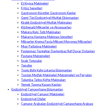
Et Kıyma Makineleri
Fritöz Sepetleri
Gastronom Küvetler Gastronom Kaplar
Gemi Tipi Endüstriyel Mutfak Ekipmanları
Kiralık Endüstriyel Mutfak Makinaları
Kitchenaid Mikserler ve Aksesuarları
Makara Rulo Tatlı Makinaları
Makarna Haşlama Makinası Sepetleri
Mikserler Krema Pasta Mikseri Mayonez Mikserleri
Mısır Patlatma Makineleri
Paslanmaz Tezgahlar Davlumbaz Raf Duvar Dolapları
Pastane Malzemeleri
Sıcak Tutucular
Tepsiler
Toplu Büfe Kafe Lokanta Ekipmanları
Toptan Mutfak Makineleri Malzemeleri ve Parçaları
Tulumba Tatlısı Köfte Makinaları
Yemek Taşıma Kazanı Kapları
Endüstriyel Çamaşırhane Ekipmanları
Endüstriyel Çamaşır Makineleri
Endüstriyel Ütüler
Çamaşır Arabaları Endüstriyel Çamaşırhane Arabası