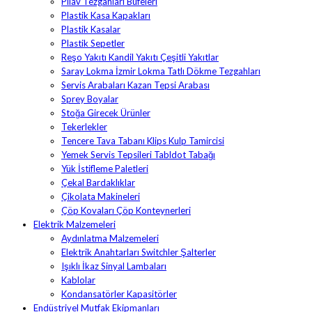
Pilav Tezgahları Büfeleri
Plastik Kasa Kapakları
Plastik Kasalar
Plastik Sepetler
Reşo Yakıtı Kandil Yakıtı Çeşitli Yakıtlar
Saray Lokma İzmir Lokma Tatlı Dökme Tezgahları
Servis Arabaları Kazan Tepsi Arabası
Sprey Boyalar
Stoğa Girecek Ürünler
Tekerlekler
Tencere Tava Tabanı Klips Kulp Tamircisi
Yemek Servis Tepsileri Tabldot Tabağı
Yük İstifleme Paletleri
Çekal Bardaklıklar
Çikolata Makineleri
Çöp Kovaları Çöp Konteynerleri
Elektrik Malzemeleri
Aydınlatma Malzemeleri
Elektrik Anahtarları Switchler Şalterler
Işıklı İkaz Sinyal Lambaları
Kablolar
Kondansatörler Kapasitörler
Endüstriyel Mutfak Ekipmanları