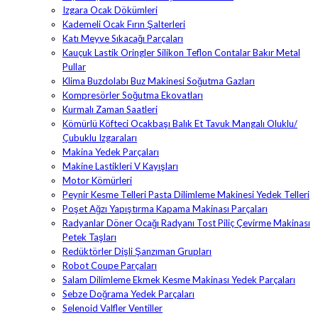
Izgara Ocak Dökümleri
Kademeli Ocak Fırın Şalterleri
Katı Meyve Sıkacağı Parçaları
Kauçuk Lastik Oringler Silikon Teflon Contalar Bakır Metal
Pullar
Klima Buzdolabı Buz Makinesi Soğutma Gazları
Kompresörler Soğutma Ekovatları
Kurmalı Zaman Saatleri
Kömürlü Köfteci Ocakbaşı Balık Et Tavuk Mangalı Oluklu/
Çubuklu Izgaraları
Makina Yedek Parçaları
Makine Lastikleri V Kayışları
Motor Kömürleri
Peynir Kesme Telleri Pasta Dilimleme Makinesi Yedek Telleri
Poşet Ağzı Yapıştırma Kapama Makinası Parçaları
Radyanlar Döner Ocağı Radyanı Tost Piliç Çevirme Makinası
Petek Taşları
Redüktörler Dişli Şanzıman Grupları
Robot Coupe Parçaları
Salam Dilimleme Ekmek Kesme Makinası Yedek Parçaları
Sebze Doğrama Yedek Parçaları
Selenoid Valfler Ventiller