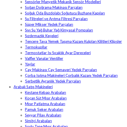
Sensörler Manyetik Mekanik Sensör Modelleri
Soğan Doğrama Makinası Parçaları
Soğuk Oda Buzdolabı Soğutucu Buzhane Kapıları
Su Filtreleri ve Arıtma Filtresi Parçaları
Süper Mikser Yedek Parçaları
Sıvı Su Yağ Buhar Yağ Kimyasal Pompaları
Sızdırmazlık Keçeleri
Tencere Tava Yemek Taşıma Kazanı Kulpları Kilitleri Klipsler
Termokupllar
Termostatlar Isı Sıcaklık Ayar Dereceleri
Valfler Vanalar Ventiller
Yaylar
Çay Makinası Çay Semaveri Yedek Parçaları
Çorba Isıtma Makineleri Çorbalık Kazanı Yedek Parçaları
Şerbetlik Ayranlık Yedek Parçaları
Arabalı Satış Makineleri
Kestane Kebap Arabaları
Koçan Süt Mısır Arabaları
Mısır Patlatma Arabaları
Pamuk Şeker Arabaları
Seyyar Pilav Arabaları
Simitçi Arabaları
Soslu Tane Mısır Arabaları