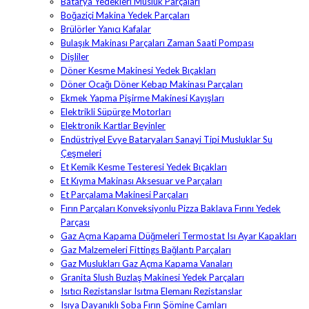
Batarya Yedekleri Musluk Parçaları
Boğaziçi Makina Yedek Parçaları
Brülörler Yanıcı Kafalar
Bulaşık Makinası Parçaları Zaman Saati Pompası
Dişliler
Döner Kesme Makinesi Yedek Bıçakları
Döner Ocağı Döner Kebap Makinası Parçaları
Ekmek Yapma Pişirme Makinesi Kayışları
Elektrikli Süpürge Motorları
Elektronik Kartlar Beyinler
Endüstriyel Evye Bataryaları Sanayi Tipi Musluklar Su
Çeşmeleri
Et Kemik Kesme Testeresi Yedek Bıçakları
Et Kıyma Makinası Aksesuar ve Parçaları
Et Parçalama Makinesi Parçaları
Fırın Parçaları Konveksiyonlu Pizza Baklava Fırını Yedek
Parçası
Gaz Açma Kapama Düğmeleri Termostat Isı Ayar Kapakları
Gaz Malzemeleri Fittings Bağlantı Parçaları
Gaz Muslukları Gaz Açma Kapama Vanaları
Granita Slush Buzlaş Makinesi Yedek Parçaları
Isıtıcı Rezistanslar Isıtma Elemanı Rezistanslar
Isıya Dayanıklı Soba Fırın Şömine Camları