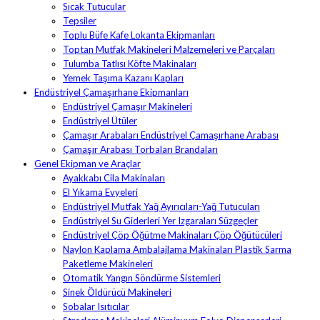
Sıcak Tutucular
Tepsiler
Toplu Büfe Kafe Lokanta Ekipmanları
Toptan Mutfak Makineleri Malzemeleri ve Parçaları
Tulumba Tatlısı Köfte Makinaları
Yemek Taşıma Kazanı Kapları
Endüstriyel Çamaşırhane Ekipmanları
Endüstriyel Çamaşır Makineleri
Endüstriyel Ütüler
Çamaşır Arabaları Endüstriyel Çamaşırhane Arabası
Çamaşır Arabası Torbaları Brandaları
Genel Ekipman ve Araçlar
Ayakkabı Cila Makinaları
El Yıkama Evyeleri
Endüstriyel Mutfak Yağ Ayırıcıları-Yağ Tutucuları
Endüstriyel Su Giderleri Yer Izgaraları Süzgeçler
Endüstriyel Çöp Öğütme Makinaları Çöp Öğütücüleri
Naylon Kaplama Ambalajlama Makinaları Plastik Sarma
Paketleme Makineleri
Otomatik Yangın Söndürme Sistemleri
Sinek Öldürücü Makineleri
Sobalar Isıtıcılar