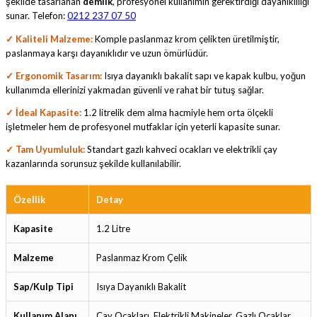
şekilde tasarlanan
demlik
, profesyonel kullanımın gerektirdiği dayanıklılığı
sunar. Telefon:
0212 237 07 50
✓ Kaliteli Malzeme:
Komple paslanmaz krom çelikten üretilmiştir,
paslanmaya karşı dayanıklıdır ve uzun ömürlüdür.
✓ Ergonomik Tasarım:
Isıya dayanıklı bakalit sapı ve kapak kulbu, yoğun
kullanımda ellerinizi yakmadan güvenli ve rahat bir tutuş sağlar.
✓ İdeal Kapasite:
1.2 litrelik dem alma hacmiyle hem orta ölçekli
işletmeler hem de profesyonel mutfaklar için yeterli kapasite sunar.
✓ Tam Uyumluluk:
Standart gazlı kahveci ocakları ve elektrikli çay
kazanlarında sorunsuz şekilde kullanılabilir.
Özellik
Detay
Kapasite
1.2 Litre
Malzeme
Paslanmaz Krom Çelik
Sap/Kulp Tipi
Isıya Dayanıklı Bakalit
Kullanım Alanı
Çay Ocakları, Elektrikli Makineler, Gazlı Ocaklar