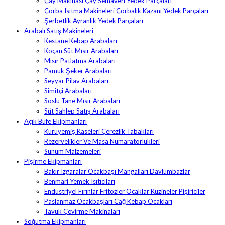
Çay Makinası Çay Semaveri Yedek Parçaları
Çorba Isıtma Makineleri Çorbalık Kazanı Yedek Parçaları
Şerbetlik Ayranlık Yedek Parçaları
Arabalı Satış Makineleri
Kestane Kebap Arabaları
Koçan Süt Mısır Arabaları
Mısır Patlatma Arabaları
Pamuk Şeker Arabaları
Seyyar Pilav Arabaları
Simitçi Arabaları
Soslu Tane Mısır Arabaları
Süt Sahlep Satış Arabaları
Açık Büfe Ekipmanları
Kuruyemiş Kaseleri Çerezlik Tabakları
Rezervelikler Ve Masa Numaratörlükleri
Sunum Malzemeleri
Pişirme Ekipmanları
Bakır Izgaralar Ocakbaşı Mangalları Davlumbazlar
Benmari Yemek Isıtıcıları
Endüstriyel Fırınlar Fritözler Ocaklar Kuzineler Pişiriciler
Paslanmaz Ocakbaşları Cağ Kebap Ocakları
Tavuk Çevirme Makinaları
Soğutma Ekipmanları