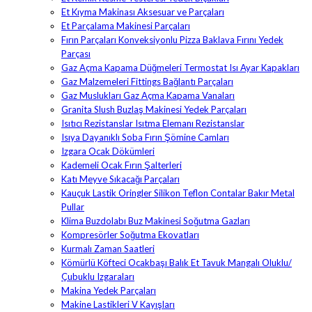
Et Kıyma Makinası Aksesuar ve Parçaları
Et Parçalama Makinesi Parçaları
Fırın Parçaları Konveksiyonlu Pizza Baklava Fırını Yedek
Parçası
Gaz Açma Kapama Düğmeleri Termostat Isı Ayar Kapakları
Gaz Malzemeleri Fittings Bağlantı Parçaları
Gaz Muslukları Gaz Açma Kapama Vanaları
Granita Slush Buzlaş Makinesi Yedek Parçaları
Isıtıcı Rezistanslar Isıtma Elemanı Rezistanslar
Isıya Dayanıklı Soba Fırın Şömine Camları
Izgara Ocak Dökümleri
Kademeli Ocak Fırın Şalterleri
Katı Meyve Sıkacağı Parçaları
Kauçuk Lastik Oringler Silikon Teflon Contalar Bakır Metal
Pullar
Klima Buzdolabı Buz Makinesi Soğutma Gazları
Kompresörler Soğutma Ekovatları
Kurmalı Zaman Saatleri
Kömürlü Köfteci Ocakbaşı Balık Et Tavuk Mangalı Oluklu/
Çubuklu Izgaraları
Makina Yedek Parçaları
Makine Lastikleri V Kayışları