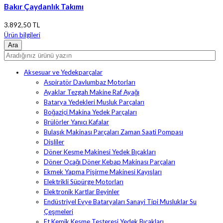
Bakır Çaydanlık Takımı
3.892,50 TL
Ürün bilgileri
Aksesuar ve Yedekparçalar
Aspiratör Davlumbaz Motorları
Ayaklar Tezgah Makine Raf Ayağı
Batarya Yedekleri Musluk Parçaları
Boğaziçi Makina Yedek Parçaları
Brülörler Yanıcı Kafalar
Bulaşık Makinası Parçaları Zaman Saati Pompası
Dişliler
Döner Kesme Makinesi Yedek Bıçakları
Döner Ocağı Döner Kebap Makinası Parçaları
Ekmek Yapma Pişirme Makinesi Kayışları
Elektrikli Süpürge Motorları
Elektronik Kartlar Beyinler
Endüstriyel Evye Bataryaları Sanayi Tipi Musluklar Su
Çeşmeleri
Et Kemik Kesme Testeresi Yedek Bıçakları