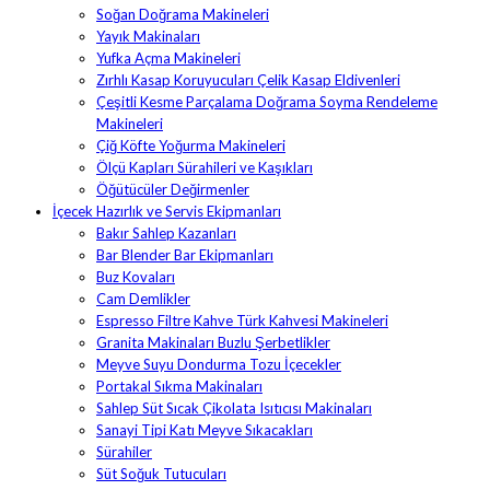
Soğan Doğrama Makineleri
Yayık Makinaları
Yufka Açma Makineleri
Zırhlı Kasap Koruyucuları Çelik Kasap Eldivenleri
Çeşitli Kesme Parçalama Doğrama Soyma Rendeleme
Makineleri
Çiğ Köfte Yoğurma Makineleri
Ölçü Kapları Sürahileri ve Kaşıkları
Öğütücüler Değirmenler
İçecek Hazırlık ve Servis Ekipmanları
Bakır Sahlep Kazanları
Bar Blender Bar Ekipmanları
Buz Kovaları
Cam Demlikler
Espresso Filtre Kahve Türk Kahvesi Makineleri
Granita Makinaları Buzlu Şerbetlikler
Meyve Suyu Dondurma Tozu İçecekler
Portakal Sıkma Makinaları
Sahlep Süt Sıcak Çikolata Isıtıcısı Makinaları
Sanayi Tipi Katı Meyve Sıkacakları
Sürahiler
Süt Soğuk Tutucuları