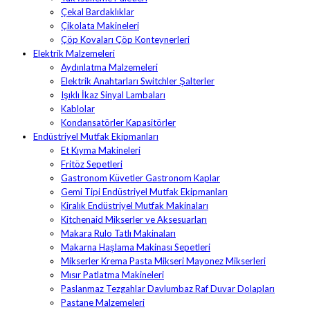
Çekal Bardaklıklar
Çikolata Makineleri
Çöp Kovaları Çöp Konteynerleri
Elektrik Malzemeleri
Aydınlatma Malzemeleri
Elektrik Anahtarları Switchler Şalterler
Işıklı İkaz Sinyal Lambaları
Kablolar
Kondansatörler Kapasitörler
Endüstriyel Mutfak Ekipmanları
Et Kıyma Makineleri
Fritöz Sepetleri
Gastronom Küvetler Gastronom Kaplar
Gemi Tipi Endüstriyel Mutfak Ekipmanları
Kiralık Endüstriyel Mutfak Makinaları
Kitchenaid Mikserler ve Aksesuarları
Makara Rulo Tatlı Makinaları
Makarna Haşlama Makinası Sepetleri
Mikserler Krema Pasta Mikseri Mayonez Mikserleri
Mısır Patlatma Makineleri
Paslanmaz Tezgahlar Davlumbaz Raf Duvar Dolapları
Pastane Malzemeleri