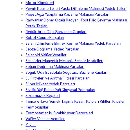
Motor Kömürleri
Peynir Kesme Telleri Pasta Dilimleme Makinesi Yedek Telleri
Poşet Ağzı Yapıştırma Kapama Makinası Parçaları
Radyanlar Döner Ocağı Radyanı Tost Piliç Çevirme Makinası
Petek Taşları
Redüktörler Dişli Şanzıman Grupları
Robot Coupe Parçaları
Salam Dilimleme Ekmek Kesme Makinası Yedek Parçaları
Sebze Doğrama Yedek Parçaları
Selenoid Valfler Ventiller
Sensörler Manyetik Mekanik Sensör Modelleri
Soğan Doğrama Makinası Parçaları
Soğuk Oda Buzdolabı Soğutucu Buzhane Kapıları
Su Filtreleri ve Arıtma Filtresi Parçaları
Süper Mikser Yedek Parçaları
Sıvı Su Yağ Buhar Yağ Kimyasal Pompaları
Sızdırmazlık Keçeleri
Tencere Tava Yemek Taşıma Kazanı Kulpları Kilitleri Klipsler
Termokupllar
Termostatlar Isı Sıcaklık Ayar Dereceleri
Valfler Vanalar Ventiller
Yaylar