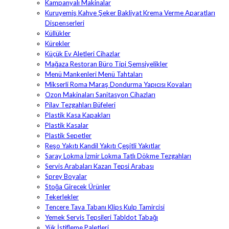
Kampanyalı Makinalar
Kuruyemiş Kahve Şeker Bakliyat Krema Verme Aparatları
Dispenserleri
Küllükler
Kürekler
Küçük Ev Aletleri Cihazlar
Mağaza Restoran Büro Tipi Şemsiyelikler
Menü Mankenleri Menü Tahtaları
Mikserli Roma Maraş Dondurma Yapıcısı Kovaları
Ozon Makinaları Sanitasyon Cihazları
Pilav Tezgahları Büfeleri
Plastik Kasa Kapakları
Plastik Kasalar
Plastik Sepetler
Reşo Yakıtı Kandil Yakıtı Çeşitli Yakıtlar
Saray Lokma İzmir Lokma Tatlı Dökme Tezgahları
Servis Arabaları Kazan Tepsi Arabası
Sprey Boyalar
Stoğa Girecek Ürünler
Tekerlekler
Tencere Tava Tabanı Klips Kulp Tamircisi
Yemek Servis Tepsileri Tabldot Tabağı
Yük İstifleme Paletleri