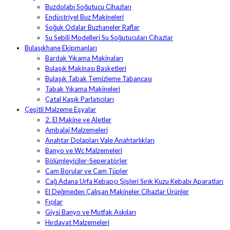
Buzdolabı Soğutucu Cihazları
Endüstriyel Buz Makineleri
Soğuk Odalar Buzhaneler Raflar
Su Sebili Modelleri Su Soğutucuları Cihazlar
Bulaşıkhane Ekipmanları
Bardak Yıkama Makinaları
Bulaşık Makinası Basketleri
Bulaşık Tabak Temizleme Tabancası
Tabak Yıkama Makineleri
Çatal Kaşık Parlatıcıları
Çeşitli Malzeme Eşyalar
2. El Makine ve Aletler
Ambalaj Malzemeleri
Anahtar Dolapları Vale Anahtarlıkları
Banyo ve Wc Malzemeleri
Bölümleyiciler-Seperatörler
Cam Borular ve Cam Tüpler
Cağ Adana Urfa Kebapçı Şişleri Sırık Kuzu Kebabı Aparatları
El Değmeden Çalışan Makineler Cihazlar Ürünler
Fıçılar
Giysi Banyo ve Mutfak Askıları
Hırdavat Malzemeleri