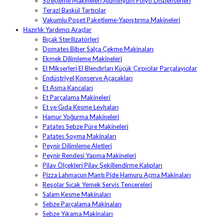
Streçleme Makineleri Alüminyum Folyo Dispenserleri
Terazi Baskül Tartıcılar
Vakumlu Poşet Paketleme-Yapıştırma Makineleri
Hazırlık Yardımcı Araçlar
Bıçak Sterilizatörleri
Domates Biber Salça Çekme Makinaları
Ekmek Dilimleme Makineleri
El Mikserleri El Blendırları Küçük Çırpıcılar Parçalayıcılar
Endüstriyel Konserve Açacakları
Et Asma Kancaları
Et Parçalama Makineleri
Et ve Gıda Kesme Levhaları
Hamur Yoğurma Makineleri
Patates Sebze Püre Makineleri
Patates Soyma Makinaları
Peynir Dilimleme Aletleri
Peynir Rendesi Yapma Makineleri
Pilav Ölçekleri Pilav Şekillendirme Kalıpları
Pizza Lahmacun Mantı Pide Hamuru Açma Makinaları
Reşolar Sıcak Yemek Servis Tencereleri
Salam Kesme Makinaları
Sebze Parçalama Makinaları
Sebze Yıkama Makinaları