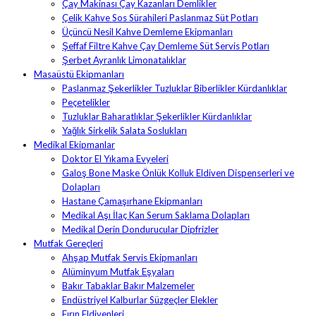
Çay Makinası Çay Kazanları Demlikler
Çelik Kahve Sos Sürahileri Paslanmaz Süt Potları
Üçüncü Nesil Kahve Demleme Ekipmanları
Şeffaf Filtre Kahve Çay Demleme Süt Servis Potları
Şerbet Ayranlık Limonatalıklar
Masaüstü Ekipmanları
Paslanmaz Şekerlikler Tuzluklar Biberlikler Kürdanlıklar
Peçetelikler
Tuzluklar Baharatlıklar Şekerlikler Kürdanlıklar
Yağlık Sirkelik Salata Soslukları
Medikal Ekipmanlar
Doktor El Yıkama Evyeleri
Galoş Bone Maske Önlük Kolluk Eldiven Dispenserleri ve
Dolapları
Hastane Çamaşırhane Ekipmanları
Medikal Aşı İlaç Kan Serum Saklama Dolapları
Medikal Derin Dondurucular Dipfrizler
Mutfak Gereçleri
Ahşap Mutfak Servis Ekipmanları
Alüminyum Mutfak Eşyaları
Bakır Tabaklar Bakır Malzemeler
Endüstriyel Kalburlar Süzgeçler Elekler
Fırın Eldivenleri