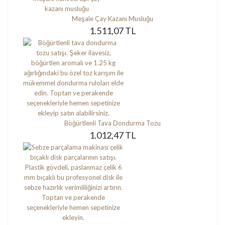
Meşale Çay Kazanı Musluğu
1.511,07 TL
Böğürtlenli Tava Dondurma Tozu
1.012,47 TL