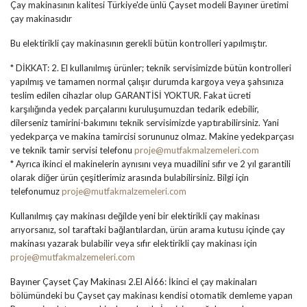
Çay makinasının kalitesi Türkiye'de ünlü Çayset modeli Bayıner üretimi
çay makinasıdır
Bu elektirikli çay makinasının gerekli bütün kontrolleri yapılmıştır.
* DİKKAT: 2. El kullanılmış ürünler; teknik servisimizde bütün kontrolleri
yapılmış ve tamamen normal çalışır durumda kargoya veya şahsınıza
teslim edilen cihazlar olup GARANTİSİ YOKTUR. Fakat ücreti
karşılığında yedek parçalarını kuruluşumuzdan tedarik edebilir,
dilerseniz tamirini-bakımını teknik servisimizde yaptırabilirsiniz. Yani
yedekparça ve makina tamircisi sorununuz olmaz. Makine yedekparçası
ve teknik tamir servisi telefonu
proje@mutfakmalzemeleri.com
* Ayrıca ikinci el makinelerin aynısını veya muadilini sıfır ve 2 yıl garantili
olarak diğer ürün çeşitlerimiz arasında bulabilirsiniz. Bilgi için
telefonumuz
proje@mutfakmalzemeleri.com
Kullanılmış çay makinası değilde yeni bir elektirikli çay makinası
arıyorsanız, sol taraftaki bağlantılardan, ürün arama kutusu içinde çay
makinası yazarak bulabilir veya sıfır elektirikli çay makinası için
proje@mutfakmalzemeleri.com
Bayıner Çayset Çay Makinası 2.El Aİ66: İkinci el çay makinaları
bölümündeki bu Çayset çay makinası kendisi otomatik demleme yapan