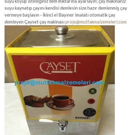
suyu koyup istediğiniz dem miktarına ayarlayın; çay makinanız
suyu kaynatıp çayını kendisi demlesin size hazır demlenmiş çay
vermeye başlasın - İkinci el Bayıner imalatı otomatik çay
demleyen Çayset çay makinası
proje@mutfakmalzemeleri.com