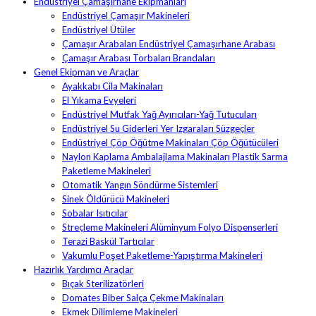
Endüstriyel Çamaşırhane Ekipmanları
Endüstriyel Çamaşır Makineleri
Endüstriyel Ütüler
Çamaşır Arabaları Endüstriyel Çamaşırhane Arabası
Çamaşır Arabası Torbaları Brandaları
Genel Ekipman ve Araçlar
Ayakkabı Cila Makinaları
El Yıkama Evyeleri
Endüstriyel Mutfak Yağ Ayırıcıları-Yağ Tutucuları
Endüstriyel Su Giderleri Yer Izgaraları Süzgeçler
Endüstriyel Çöp Öğütme Makinaları Çöp Öğütücüleri
Naylon Kaplama Ambalajlama Makinaları Plastik Sarma
Paketleme Makineleri
Otomatik Yangın Söndürme Sistemleri
Sinek Öldürücü Makineleri
Sobalar Isıtıcılar
Streçleme Makineleri Alüminyum Folyo Dispenserleri
Terazi Baskül Tartıcılar
Vakumlu Poşet Paketleme-Yapıştırma Makineleri
Hazırlık Yardımcı Araçlar
Bıçak Sterilizatörleri
Domates Biber Salça Çekme Makinaları
Ekmek Dilimleme Makineleri