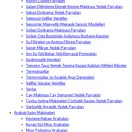
Robot Coupe Parçaları
Salam Dilimleme Ekmek Kesme Makinası Yedek Parçaları
Sebze Doğrama Yedek Parçaları
Selenoid Valfler Ventiller
Sensörler Manyetik Mekanik Sensör Modelleri
Soğan Doğrama Makinası Parçaları
Soğuk Oda Buzdolabı Soğutucu Buzhane Kapıları
Su Filtreleri ve Arıtma Filtresi Parçaları
Süper Mikser Yedek Parçaları
Sıvı Su Yağ Buhar Yağ Kimyasal Pompaları
Sızdırmazlık Keçeleri
Tencere Tava Yemek Taşıma Kazanı Kulpları Kilitleri Klipsler
Termokupllar
Termostatlar Isı Sıcaklık Ayar Dereceleri
Valfler Vanalar Ventiller
Yaylar
Çay Makinası Çay Semaveri Yedek Parçaları
Çorba Isıtma Makineleri Çorbalık Kazanı Yedek Parçaları
Şerbetlik Ayranlık Yedek Parçaları
Arabalı Satış Makineleri
Kestane Kebap Arabaları
Koçan Süt Mısır Arabaları
Mısır Patlatma Arabaları