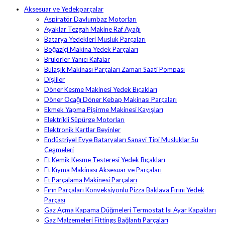
Aksesuar ve Yedekparçalar
Aspiratör Davlumbaz Motorları
Ayaklar Tezgah Makine Raf Ayağı
Batarya Yedekleri Musluk Parçaları
Boğaziçi Makina Yedek Parçaları
Brülörler Yanıcı Kafalar
Bulaşık Makinası Parçaları Zaman Saati Pompası
Dişliler
Döner Kesme Makinesi Yedek Bıçakları
Döner Ocağı Döner Kebap Makinası Parçaları
Ekmek Yapma Pişirme Makinesi Kayışları
Elektrikli Süpürge Motorları
Elektronik Kartlar Beyinler
Endüstriyel Evye Bataryaları Sanayi Tipi Musluklar Su
Çeşmeleri
Et Kemik Kesme Testeresi Yedek Bıçakları
Et Kıyma Makinası Aksesuar ve Parçaları
Et Parçalama Makinesi Parçaları
Fırın Parçaları Konveksiyonlu Pizza Baklava Fırını Yedek
Parçası
Gaz Açma Kapama Düğmeleri Termostat Isı Ayar Kapakları
Gaz Malzemeleri Fittings Bağlantı Parçaları