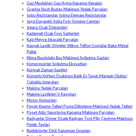
Gaz Muslukları Gaz Açma Kapama Vanaları
Granita Slush Buzlaş Makinesi Yedek Parçaları
Isıtıcı Rezistanslar Isıtma Elemanı Rezistanslar
Isıya Dayanıklı Soba Fırın Şömine Camları
Izgara Ocak Dökümleri
Kademeli Ocak Fırın Şalterleri
Katı Meyve Sıkacağı Parçaları
Kauçuk Lastik Oringler Silikon Teflon Contalar Bakır Metal
Pullar
Klima Buzdolabı Buz Makinesi Soğutma Gazları
Kompresörler Soğutma Ekovatları
Kurmalı Zaman Saatleri
Kömürlü Köfteci Ocakbaşı Balık Et Tavuk Mangalı Oluklu/
Çubuklu Izgaraları
Makina Yedek Parçaları
Makine Lastikleri V Kayışları
Motor Kömürleri
Peynir Kesme Telleri Pasta Dilimleme Makinesi Yedek Telleri
Poşet Ağzı Yapıştırma Kapama Makinası Parçaları
Radyanlar Döner Ocağı Radyanı Tost Piliç Çevirme Makinası
Petek Taşları
Redüktörler Dişli Şanzıman Grupları