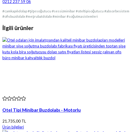
0212 237 59 06
#camkapılıdolap #şişesoğutucu #sessizminibar #oteltipisoğutucu #absorbesistem
#ofisbuzdolabı #meşrubatdolabı #minibar #soğutmasistemleri
İlgili ürünler
Otel Tipi Minibar Buzdolabı - Motorlu
21.735,00 TL
Ürün bilgileri