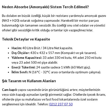
Neden Absorbe (Amonyaklı) Sistem Tercih Edilmeli?
Bu dolabın en büyük özelliği, küçük bir rezistans yardımıyla amonyak gazını
(NH3 + H20) ısıtarak soğutma yapmasıdır. Hareketli bir motor parçası
bulunmadığı için tamamen sessizdir. Bu özelliği onu otel odaları ve yönetici
ofisleri gibi sessizliğin kritik olduğu ortamlar için vazgeçilmez kılar.
Teknik Detaylar ve Kapasite
Hacim:
40 Litre Brüt / 34 Litre Net kapasite.
Dış Ölçüler:
430 x 432 x 557 mm (Kompakt ve şık tasarım).
Yükleme Kapasitesi:
33 adet 330 ml kutu, 44 adet 250 ml kutu
veya 23 adet 500 ml şişe alabilir.
Enerji Tüketimi:
24 saatte sadece 1 kWh (60 Watt güç).
İklim Sınıfı:
N (16°C - 32°C arası ortamlarda optimum çalışma).
Şık Tasarım ve Kullanım Alanları
Cam kapılı
yapısı sayesinde ürün görünürlüğünü artırır, müşterilerinizin
veya sizin kapağı açmadan içeriği görmenizi sağlar. Otellerde içecek ikramı,
ofislerde şişe su muhafazası ve fast food lokantalarında özel sosların
sergilenmesi için idealdir. Telefon:
0212 237 07 50