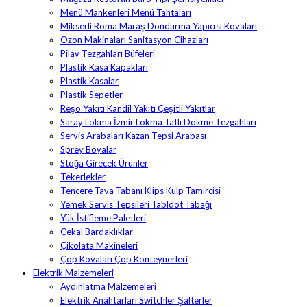
Menü Mankenleri Menü Tahtaları
Mikserli Roma Maraş Dondurma Yapıcısı Kovaları
Ozon Makinaları Sanitasyon Cihazları
Pilav Tezgahları Büfeleri
Plastik Kasa Kapakları
Plastik Kasalar
Plastik Sepetler
Reşo Yakıtı Kandil Yakıtı Çeşitli Yakıtlar
Saray Lokma İzmir Lokma Tatlı Dökme Tezgahları
Servis Arabaları Kazan Tepsi Arabası
Sprey Boyalar
Stoğa Girecek Ürünler
Tekerlekler
Tencere Tava Tabanı Klips Kulp Tamircisi
Yemek Servis Tepsileri Tabldot Tabağı
Yük İstifleme Paletleri
Çekal Bardaklıklar
Çikolata Makineleri
Çöp Kovaları Çöp Konteynerleri
Elektrik Malzemeleri
Aydınlatma Malzemeleri
Elektrik Anahtarları Switchler Şalterler