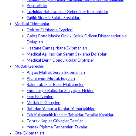
Peçetelikler
Tuzluklar Baharatlıklar Şekerlikler Kürdanlıklar
Yağlık Sirkelik Salata Soslukları
Medikal Ekipmanlar
Doktor El Yıkama Evyeleri
Galoş Bone Maske Önlük Kolluk Eldiven Dispenserleri ve
Dolapları
Hastane Çamaşırhane Ekipmanları
Medikal Aşı İlaç Kan Serum Saklama Dolapları
Medikal Derin Dondurucular Dipfrizler
Mutfak Gereçleri
Ahşap Mutfak Servis Ekipmanları
Alüminyum Mutfak Eşyaları
Bakır Tabaklar Bakır Malzemeler
Endüstriyel Kalburlar Süzgeçler Elekler
Fırın Eldivenleri
Mutfak El Gereçleri
Rafadan Yumurta Kapları Yumurtalıklar
Tek Kullanımlık Kaseler Tabaklar Çatallar Kaşıklar
Toprak Kaplar Güveçler Testiler
Yemek Pişirme Tencereleri Tavalar
Otel Ekipmanları