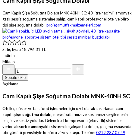
Cam Kapılı Şişe Soğutma Dolabı
Cam Kapılı Şişe Soğutma Dolabı MNK-40NH SC: 40 litre hacimli, amonyak
gazlı sessiz soğutma sistemine sahip, cam kapılı profesyonel otel ve büro
tipi şişe soğutma dolabı.
proje@mutfakmalzemeleri.com
Satış fiyatı
18.796,31 TL
İndirim
Miktar:
Sepete ekle
Açıklama
Cam Kapılı Şişe Soğutma Dolabı MNK-40NH SC
Oteller, ofisler ve fast food işletmeleri için özel olarak tasarlanan
cam
kapılı şişe soğutma dolabı
, meşrubatlarınızı ve soslarınızı sergilemenin
en şık ve sessiz yoludur. Geleneksel kompresörlü (ekovatlı) sistemler
yerine
absorbe amonyaklı sistem
ile çalışan bu dolap, çalışma esnasında
sıfır gürültü prensibiyle konforu zirveye taşır. Telefon:
0212 237 07 49