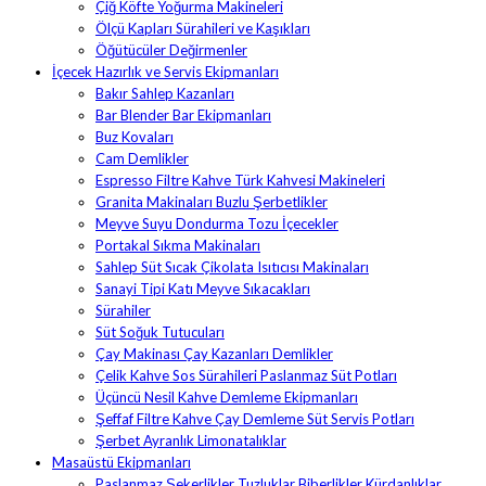
Çiğ Köfte Yoğurma Makineleri
Ölçü Kapları Sürahileri ve Kaşıkları
Öğütücüler Değirmenler
İçecek Hazırlık ve Servis Ekipmanları
Bakır Sahlep Kazanları
Bar Blender Bar Ekipmanları
Buz Kovaları
Cam Demlikler
Espresso Filtre Kahve Türk Kahvesi Makineleri
Granita Makinaları Buzlu Şerbetlikler
Meyve Suyu Dondurma Tozu İçecekler
Portakal Sıkma Makinaları
Sahlep Süt Sıcak Çikolata Isıtıcısı Makinaları
Sanayi Tipi Katı Meyve Sıkacakları
Sürahiler
Süt Soğuk Tutucuları
Çay Makinası Çay Kazanları Demlikler
Çelik Kahve Sos Sürahileri Paslanmaz Süt Potları
Üçüncü Nesil Kahve Demleme Ekipmanları
Şeffaf Filtre Kahve Çay Demleme Süt Servis Potları
Şerbet Ayranlık Limonatalıklar
Masaüstü Ekipmanları
Paslanmaz Şekerlikler Tuzluklar Biberlikler Kürdanlıklar