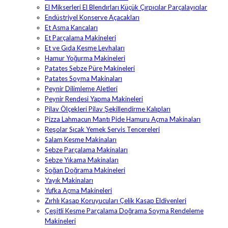
El Mikserleri El Blendırları Küçük Çırpıcılar Parçalayıcılar
Endüstriyel Konserve Açacakları
Et Asma Kancaları
Et Parçalama Makineleri
Et ve Gıda Kesme Levhaları
Hamur Yoğurma Makineleri
Patates Sebze Püre Makineleri
Patates Soyma Makinaları
Peynir Dilimleme Aletleri
Peynir Rendesi Yapma Makineleri
Pilav Ölçekleri Pilav Şekillendirme Kalıpları
Pizza Lahmacun Mantı Pide Hamuru Açma Makinaları
Reşolar Sıcak Yemek Servis Tencereleri
Salam Kesme Makinaları
Sebze Parçalama Makinaları
Sebze Yıkama Makinaları
Soğan Doğrama Makineleri
Yayık Makinaları
Yufka Açma Makineleri
Zırhlı Kasap Koruyucuları Çelik Kasap Eldivenleri
Çeşitli Kesme Parçalama Doğrama Soyma Rendeleme
Makineleri