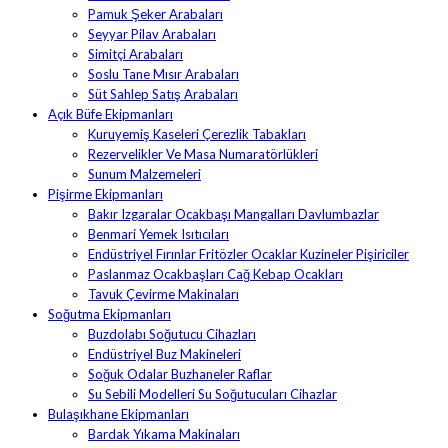
Pamuk Şeker Arabaları
Seyyar Pilav Arabaları
Simitçi Arabaları
Soslu Tane Mısır Arabaları
Süt Sahlep Satış Arabaları
Açık Büfe Ekipmanları
Kuruyemiş Kaseleri Çerezlik Tabakları
Rezervelikler Ve Masa Numaratörlükleri
Sunum Malzemeleri
Pişirme Ekipmanları
Bakır Izgaralar Ocakbaşı Mangalları Davlumbazlar
Benmari Yemek Isıtıcıları
Endüstriyel Fırınlar Fritözler Ocaklar Kuzineler Pişiriciler
Paslanmaz Ocakbaşları Cağ Kebap Ocakları
Tavuk Çevirme Makinaları
Soğutma Ekipmanları
Buzdolabı Soğutucu Cihazları
Endüstriyel Buz Makineleri
Soğuk Odalar Buzhaneler Raflar
Su Sebili Modelleri Su Soğutucuları Cihazlar
Bulaşıkhane Ekipmanları
Bardak Yıkama Makinaları