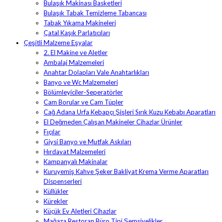
Bulaşık Makinası Basketleri
Bulaşık Tabak Temizleme Tabancası
Tabak Yıkama Makineleri
Çatal Kaşık Parlatıcıları
Çeşitli Malzeme Eşyalar
2. El Makine ve Aletler
Ambalaj Malzemeleri
Anahtar Dolapları Vale Anahtarlıkları
Banyo ve Wc Malzemeleri
Bölümleyiciler-Seperatörler
Cam Borular ve Cam Tüpler
Cağ Adana Urfa Kebapçı Şişleri Sırık Kuzu Kebabı Aparatları
El Değmeden Çalışan Makineler Cihazlar Ürünler
Fıçılar
Giysi Banyo ve Mutfak Askıları
Hırdavat Malzemeleri
Kampanyalı Makinalar
Kuruyemiş Kahve Şeker Bakliyat Krema Verme Aparatları
Dispenserleri
Küllükler
Kürekler
Küçük Ev Aletleri Cihazlar
Mağaza Restoran Büro Tipi Şemsiyelikler