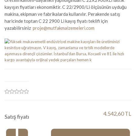
Üretimi kaliteli-dayanıklı yapıldığından C 22X2900XLi lastik
kayışın fiyatları ekonomiktir. C 22/2900/Li ölçüsünün uyduğu
makina, ekipman ve fabrikalarda kullanılır. Perakende satış
haricinde toptan C 22 2900 Li kayış fiyatı teklifi için
yazabilirsiniz
proje@mutfakmalzemeleri.com
4.542,60 TL
Satış fiyatı
Miktar: