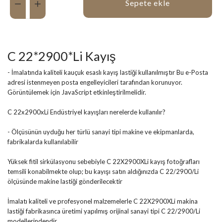
Sepete ekle
C 22*2900*Li Kayış
- İmalatında kaliteli kauçuk esaslı kayış lastiği kullanılmıştır
Bu e-Posta
adresi istenmeyen posta engelleyicileri tarafından korunuyor.
Görüntülemek için JavaScript etkinleştirilmelidir.
C 22x2900xLi Endüstriyel kayışları nerelerde kullanılır?
- Ölçüsünün uyduğu her türlü sanayi tipi makine ve ekipmanlarda,
fabrikalarda kullanılabilir
Yüksek fitil sirkülasyonu sebebiyle C 22X2900XLi kayış fotoğrafları
temsili konabilmekte olup; bu kayışı satın aldığınızda C 22/2900/Li
ölçüsünde makine lastiği gönderilecektir
İmalatı kaliteli ve profesyonel malzemelerle C 22X2900XLi makina
lastiği fabrikasınca üretimi yapılmış orijinal sanayi tipi C 22/2900/Li
modellerindendir