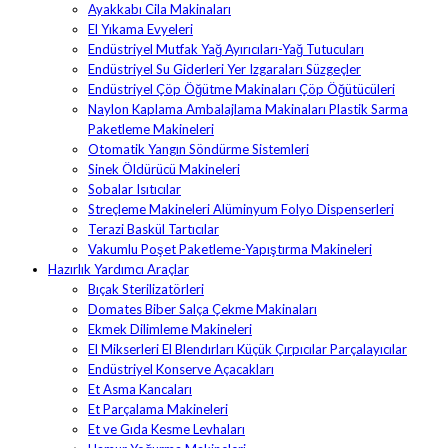
Ayakkabı Cila Makinaları
El Yıkama Evyeleri
Endüstriyel Mutfak Yağ Ayırıcıları-Yağ Tutucuları
Endüstriyel Su Giderleri Yer Izgaraları Süzgeçler
Endüstriyel Çöp Öğütme Makinaları Çöp Öğütücüleri
Naylon Kaplama Ambalajlama Makinaları Plastik Sarma
Paketleme Makineleri
Otomatik Yangın Söndürme Sistemleri
Sinek Öldürücü Makineleri
Sobalar Isıtıcılar
Streçleme Makineleri Alüminyum Folyo Dispenserleri
Terazi Baskül Tartıcılar
Vakumlu Poşet Paketleme-Yapıştırma Makineleri
Hazırlık Yardımcı Araçlar
Bıçak Sterilizatörleri
Domates Biber Salça Çekme Makinaları
Ekmek Dilimleme Makineleri
El Mikserleri El Blendırları Küçük Çırpıcılar Parçalayıcılar
Endüstriyel Konserve Açacakları
Et Asma Kancaları
Et Parçalama Makineleri
Et ve Gıda Kesme Levhaları