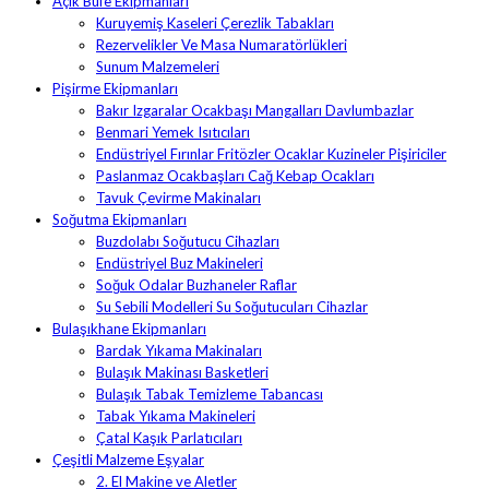
Açık Büfe Ekipmanları
Kuruyemiş Kaseleri Çerezlik Tabakları
Rezervelikler Ve Masa Numaratörlükleri
Sunum Malzemeleri
Pişirme Ekipmanları
Bakır Izgaralar Ocakbaşı Mangalları Davlumbazlar
Benmari Yemek Isıtıcıları
Endüstriyel Fırınlar Fritözler Ocaklar Kuzineler Pişiriciler
Paslanmaz Ocakbaşları Cağ Kebap Ocakları
Tavuk Çevirme Makinaları
Soğutma Ekipmanları
Buzdolabı Soğutucu Cihazları
Endüstriyel Buz Makineleri
Soğuk Odalar Buzhaneler Raflar
Su Sebili Modelleri Su Soğutucuları Cihazlar
Bulaşıkhane Ekipmanları
Bardak Yıkama Makinaları
Bulaşık Makinası Basketleri
Bulaşık Tabak Temizleme Tabancası
Tabak Yıkama Makineleri
Çatal Kaşık Parlatıcıları
Çeşitli Malzeme Eşyalar
2. El Makine ve Aletler