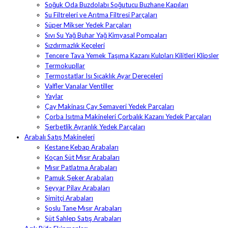
Soğuk Oda Buzdolabı Soğutucu Buzhane Kapıları
Su Filtreleri ve Arıtma Filtresi Parçaları
Süper Mikser Yedek Parçaları
Sıvı Su Yağ Buhar Yağ Kimyasal Pompaları
Sızdırmazlık Keçeleri
Tencere Tava Yemek Taşıma Kazanı Kulpları Kilitleri Klipsler
Termokupllar
Termostatlar Isı Sıcaklık Ayar Dereceleri
Valfler Vanalar Ventiller
Yaylar
Çay Makinası Çay Semaveri Yedek Parçaları
Çorba Isıtma Makineleri Çorbalık Kazanı Yedek Parçaları
Şerbetlik Ayranlık Yedek Parçaları
Arabalı Satış Makineleri
Kestane Kebap Arabaları
Koçan Süt Mısır Arabaları
Mısır Patlatma Arabaları
Pamuk Şeker Arabaları
Seyyar Pilav Arabaları
Simitçi Arabaları
Soslu Tane Mısır Arabaları
Süt Sahlep Satış Arabaları