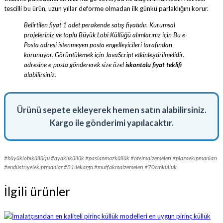
tescilli bu ürün, uzun yıllar deforme olmadan ilk günkü parlaklığını korur.
Belirtilen fiyat 1 adet perakende satış fiyatıdır. Kurumsal
projeleriniz ve toplu Büyük Lobi Küllüğü alımlarınız için
Bu e-
Posta adresi istenmeyen posta engelleyicileri tarafından
korunuyor. Görüntülemek için JavaScript etkinleştirilmelidir.
adresine e-posta göndererek size özel
iskontolu fiyat teklifi
alabilirsiniz.
Ürünü sepete ekleyerek hemen satın alabilirsiniz.
Kargo ile gönderimi yapılacaktır.
#büyüklobiküllüğü #ayaklıküllük #paslanmazküllük #otelmalzemeleri #plazaekipmanları
#endüstriyelekiptmanlar #81ilekargo #mutfakmalzemeleri #70cmküllük
İlgili ürünler