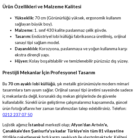
Ürün Özellikleri ve Malzeme Kalitesi
Yükseklik:
70 cm (Görünürlüğü yüksek, ergonomik kullanım
sağlayan büyük boy).
Malzeme:
1. sınıf 430 kalite paslanmaz çelik gövde.
Tasarım:
Endüstriyel lobi küllüğü fabrikasınca üretilmiş, orijinal
sanayi tipi sağlam model.
Dayanıklılık:
Korozyona, paslanmaya ve yoğun kullanıma karşı
ekstra dirençli yapı.
Hijyen:
Kolay boşaltılabilir ve temizlenebilir pürüzsüz dış yüzey.
Prestijli Mekanlar İçin Profesyonel Tasarım
Bu
70 cm ayaklı lobi küllüğü
, şık metalik görünümüyle modern mimari
tasarımlara tam uyum sağlar. Orijinal sanayi tipi üretimi sayesinde sadece
iç mekanlarda değil, korunaklı dış mekan girişlerinde de güvenle
kullanılabilir. Sürekli ürün geliştirme çalışmalarımız kapsamında, güncel
ürün fotoğraflarını her zaman tarafımızdan talep edebilirsiniz. Telefon:
0212 237 07 50
Lojistik ağımız
İstanbul
merkezli olup;
Afyon'dan Artvin'e,
Çanakkale'den Şanlıurfa'ya kadar Türkiye'nin tüm 81 vilayetine
titizlikle paketlenerek hızlı kargo sevkiyatı ile ulaştırılmaktadır. Kalitesi