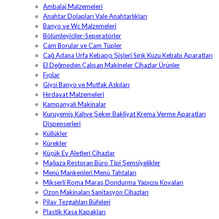
Ambalaj Malzemeleri
Anahtar Dolapları Vale Anahtarlıkları
Banyo ve Wc Malzemeleri
Bölümleyiciler-Seperatörler
Cam Borular ve Cam Tüpler
Cağ Adana Urfa Kebapçı Şişleri Sırık Kuzu Kebabı Aparatları
El Değmeden Çalışan Makineler Cihazlar Ürünler
Fıçılar
Giysi Banyo ve Mutfak Askıları
Hırdavat Malzemeleri
Kampanyalı Makinalar
Kuruyemiş Kahve Şeker Bakliyat Krema Verme Aparatları
Dispenserleri
Küllükler
Kürekler
Küçük Ev Aletleri Cihazlar
Mağaza Restoran Büro Tipi Şemsiyelikler
Menü Mankenleri Menü Tahtaları
Mikserli Roma Maraş Dondurma Yapıcısı Kovaları
Ozon Makinaları Sanitasyon Cihazları
Pilav Tezgahları Büfeleri
Plastik Kasa Kapakları