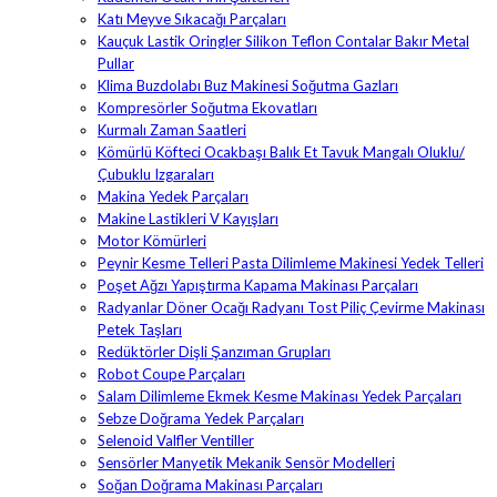
Katı Meyve Sıkacağı Parçaları
Kauçuk Lastik Oringler Silikon Teflon Contalar Bakır Metal
Pullar
Klima Buzdolabı Buz Makinesi Soğutma Gazları
Kompresörler Soğutma Ekovatları
Kurmalı Zaman Saatleri
Kömürlü Köfteci Ocakbaşı Balık Et Tavuk Mangalı Oluklu/
Çubuklu Izgaraları
Makina Yedek Parçaları
Makine Lastikleri V Kayışları
Motor Kömürleri
Peynir Kesme Telleri Pasta Dilimleme Makinesi Yedek Telleri
Poşet Ağzı Yapıştırma Kapama Makinası Parçaları
Radyanlar Döner Ocağı Radyanı Tost Piliç Çevirme Makinası
Petek Taşları
Redüktörler Dişli Şanzıman Grupları
Robot Coupe Parçaları
Salam Dilimleme Ekmek Kesme Makinası Yedek Parçaları
Sebze Doğrama Yedek Parçaları
Selenoid Valfler Ventiller
Sensörler Manyetik Mekanik Sensör Modelleri
Soğan Doğrama Makinası Parçaları