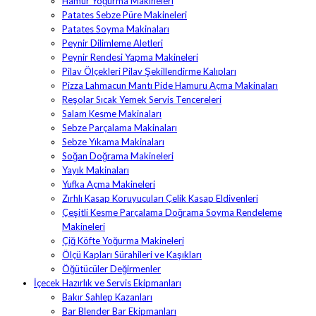
Hamur Yoğurma Makineleri
Patates Sebze Püre Makineleri
Patates Soyma Makinaları
Peynir Dilimleme Aletleri
Peynir Rendesi Yapma Makineleri
Pilav Ölçekleri Pilav Şekillendirme Kalıpları
Pizza Lahmacun Mantı Pide Hamuru Açma Makinaları
Reşolar Sıcak Yemek Servis Tencereleri
Salam Kesme Makinaları
Sebze Parçalama Makinaları
Sebze Yıkama Makinaları
Soğan Doğrama Makineleri
Yayık Makinaları
Yufka Açma Makineleri
Zırhlı Kasap Koruyucuları Çelik Kasap Eldivenleri
Çeşitli Kesme Parçalama Doğrama Soyma Rendeleme
Makineleri
Çiğ Köfte Yoğurma Makineleri
Ölçü Kapları Sürahileri ve Kaşıkları
Öğütücüler Değirmenler
İçecek Hazırlık ve Servis Ekipmanları
Bakır Sahlep Kazanları
Bar Blender Bar Ekipmanları