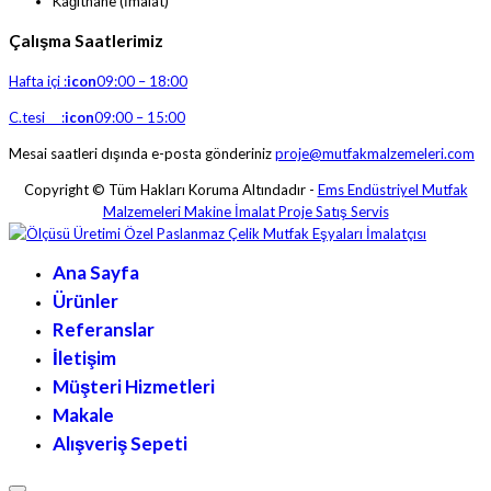
Kağıthane (İmalat)
Çalışma Saatlerimiz
Hafta içi :
icon
09:00 – 18:00
C.tesi :
icon
09:00 – 15:00
Mesai saatleri dışında e-posta gönderiniz
proje@mutfakmalzemeleri.com
Copyright © Tüm Hakları Koruma Altındadır -
Ems Endüstriyel Mutfak
Malzemeleri Makine İmalat Proje Satış Servis
Ana Sayfa
Ürünler
Referanslar
İletişim
Müşteri Hizmetleri
Makale
Alışveriş Sepeti