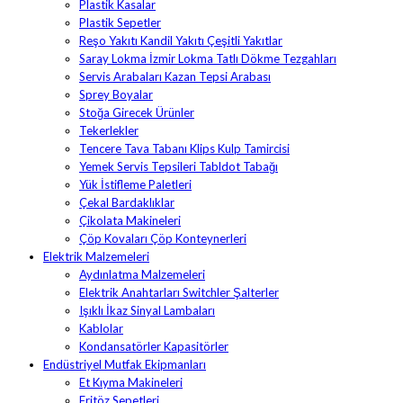
Plastik Kasalar
Plastik Sepetler
Reşo Yakıtı Kandil Yakıtı Çeşitli Yakıtlar
Saray Lokma İzmir Lokma Tatlı Dökme Tezgahları
Servis Arabaları Kazan Tepsi Arabası
Sprey Boyalar
Stoğa Girecek Ürünler
Tekerlekler
Tencere Tava Tabanı Klips Kulp Tamircisi
Yemek Servis Tepsileri Tabldot Tabağı
Yük İstifleme Paletleri
Çekal Bardaklıklar
Çikolata Makineleri
Çöp Kovaları Çöp Konteynerleri
Elektrik Malzemeleri
Aydınlatma Malzemeleri
Elektrik Anahtarları Switchler Şalterler
Işıklı İkaz Sinyal Lambaları
Kablolar
Kondansatörler Kapasitörler
Endüstriyel Mutfak Ekipmanları
Et Kıyma Makineleri
Fritöz Sepetleri