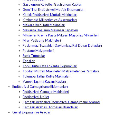
Gastronom Küvetler Gastronom Kaplar
Gemi Tipi Endüstriyel Mutfak Ekipmanları
Kiralık Endüstriyel Mutfak Makinaları
Kitchenaid Mikserler ve Aksesuarları
Makara Rulo Tatlı Makinaları
Makarna Haşlama Makinası Sepetleri
Mikserler Krema Pasta Mikseri Mayonez Mikserleri
Mısır Patlatma Makineleri
Paslanmaz Tezgahlar Davlumbaz Raf Duvar Dolapları
Pastane Malzemeleri
Sıcak Tutucular
Tepsiler
Toplu Büfe Kafe Lokanta Ekipmanları
Toptan Mutfak Makineleri Malzemeleri ve Parçaları
Tulumba Tatlısı Köfte Makinaları
Yemek Taşıma Kazanı Kapları
Endüstriyel Çamaşırhane Ekipmanları
Endüstriyel Çamaşır Makineleri
Endüstriyel Ütüler
Çamaşır Arabaları Endüstriyel Çamaşırhane Arabası
Çamaşır Arabası Torbaları Brandaları
Genel Ekipman ve Araçlar