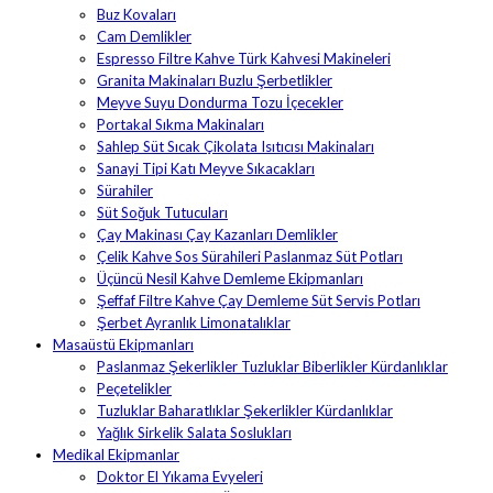
Buz Kovaları
Cam Demlikler
Espresso Filtre Kahve Türk Kahvesi Makineleri
Granita Makinaları Buzlu Şerbetlikler
Meyve Suyu Dondurma Tozu İçecekler
Portakal Sıkma Makinaları
Sahlep Süt Sıcak Çikolata Isıtıcısı Makinaları
Sanayi Tipi Katı Meyve Sıkacakları
Sürahiler
Süt Soğuk Tutucuları
Çay Makinası Çay Kazanları Demlikler
Çelik Kahve Sos Sürahileri Paslanmaz Süt Potları
Üçüncü Nesil Kahve Demleme Ekipmanları
Şeffaf Filtre Kahve Çay Demleme Süt Servis Potları
Şerbet Ayranlık Limonatalıklar
Masaüstü Ekipmanları
Paslanmaz Şekerlikler Tuzluklar Biberlikler Kürdanlıklar
Peçetelikler
Tuzluklar Baharatlıklar Şekerlikler Kürdanlıklar
Yağlık Sirkelik Salata Soslukları
Medikal Ekipmanlar
Doktor El Yıkama Evyeleri