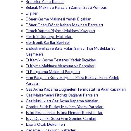
Brülörler Yanıcı Kafalar
Bulaşık Makinası Parçaları Zaman Saati Pompası
Dişliler
Döner Kesme Makinesi Yedek Bıçakları
Döner Ocağı Döner Kebap Makinası Parçaları
Ekmek Yapma Pişirme Makinesi Kayışları
Elektrikli Süpürge Motorları
Elektronik Kartlar Beyinler
Endüstriyel Evye Bataryaları Sanayi Tipi Musluklar Su
Çeşmeleri
Et Kemik Kesme Testeresi Yedek Bıçakları
Et Kıyma Makinası Aksesuar ve Parçaları
Et Parçalama Makinesi Parçaları
Fırın Parçaları Konveksiyonlu Pizza Baklava Fırını Yedek
Parçası
Gaz Açma Kapama Düğmeleri Termostat Isı Ayar Kapakları
Gaz Malzemeleri Fittings Bağlantı Parçaları
Gaz Muslukları Gaz Açma Kapama Vanaları
Granita Slush Buzlaş Makinesi Yedek Parçaları
Isıtıcı Rezistanslar Isıtma Elemanı Rezistanslar
Isıya Dayanıklı Soba Fırın Şömine Camları
Izgara Ocak Dökümleri
Kademeli Ocak Fırın Şalterleri