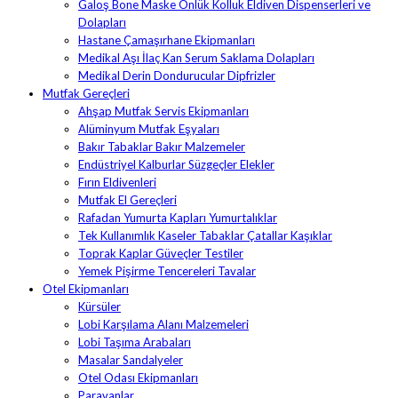
Galoş Bone Maske Önlük Kolluk Eldiven Dispenserleri ve
Dolapları
Hastane Çamaşırhane Ekipmanları
Medikal Aşı İlaç Kan Serum Saklama Dolapları
Medikal Derin Dondurucular Dipfrizler
Mutfak Gereçleri
Ahşap Mutfak Servis Ekipmanları
Alüminyum Mutfak Eşyaları
Bakır Tabaklar Bakır Malzemeler
Endüstriyel Kalburlar Süzgeçler Elekler
Fırın Eldivenleri
Mutfak El Gereçleri
Rafadan Yumurta Kapları Yumurtalıklar
Tek Kullanımlık Kaseler Tabaklar Çatallar Kaşıklar
Toprak Kaplar Güveçler Testiler
Yemek Pişirme Tencereleri Tavalar
Otel Ekipmanları
Kürsüler
Lobi Karşılama Alanı Malzemeleri
Lobi Taşıma Arabaları
Masalar Sandalyeler
Otel Odası Ekipmanları
Paravanlar