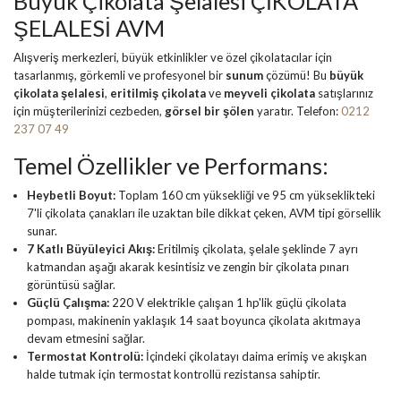
Büyük Çikolata Şelalesi ÇİKOLATA
ŞELALESİ AVM
Alışveriş merkezleri, büyük etkinlikler ve özel çikolatacılar için
tasarlanmış, görkemli ve profesyonel bir
sunum
çözümü! Bu
büyük
çikolata şelalesi
,
eritilmiş çikolata
ve
meyveli çikolata
satışlarınız
için müşterilerinizi cezbeden,
görsel bir şölen
yaratır. Telefon:
0212
237 07 49
Temel Özellikler ve Performans:
Heybetli Boyut:
Toplam 160 cm yüksekliği ve 95 cm yükseklikteki
7'li çikolata çanakları ile uzaktan bile dikkat çeken, AVM tipi görsellik
sunar.
7 Katlı Büyüleyici Akış:
Eritilmiş çikolata, şelale şeklinde 7 ayrı
katmandan aşağı akarak kesintisiz ve zengin bir çikolata pınarı
görüntüsü sağlar.
Güçlü Çalışma:
220 V elektrikle çalışan 1 hp'lik güçlü çikolata
pompası, makinenin yaklaşık 14 saat boyunca çikolata akıtmaya
devam etmesini sağlar.
Termostat Kontrolü:
İçindeki çikolatayı daima erimiş ve akışkan
halde tutmak için termostat kontrollü rezistansa sahiptir.