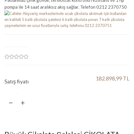
Paslanmaz çelik gövde, termostat kontrollü rezistans ve 1 hp
pompa ile 14 saat aralıksız akış sağlar. Telefon 0212 2370750
182.898,99 TL
Satış fiyatı
Miktar:
Sepete ekle