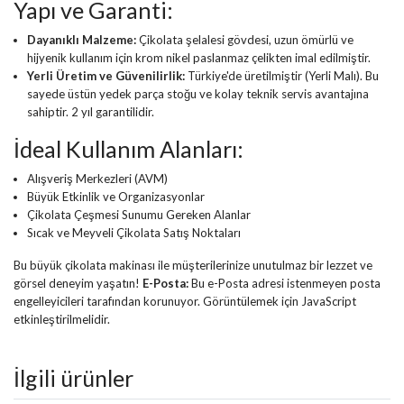
Yapı ve Garanti:
Dayanıklı Malzeme:
Çikolata şelalesi gövdesi, uzun ömürlü ve
hijyenik kullanım için krom nikel paslanmaz çelikten imal edilmiştir.
Yerli Üretim ve Güvenilirlik:
Türkiye'de üretilmiştir (Yerli Malı). Bu
sayede üstün yedek parça stoğu ve kolay teknik servis avantajına
sahiptir. 2 yıl garantilidir.
İdeal Kullanım Alanları:
Alışveriş Merkezleri (AVM)
Büyük Etkinlik ve Organizasyonlar
Çikolata Çeşmesi Sunumu Gereken Alanlar
Sıcak ve Meyveli Çikolata Satış Noktaları
Bu büyük çikolata makinası ile müşterilerinize unutulmaz bir lezzet ve
görsel deneyim yaşatın!
E-Posta:
Bu e-Posta adresi istenmeyen posta
engelleyicileri tarafından korunuyor. Görüntülemek için JavaScript
etkinleştirilmelidir.
İlgili ürünler