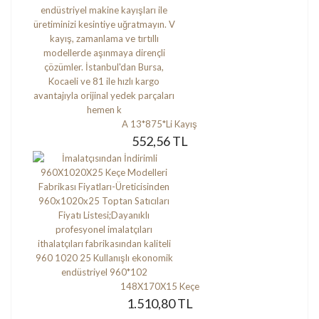
A 13*875*Li Kayış
552,56 TL
148X170X15 Keçe
1.510,80 TL