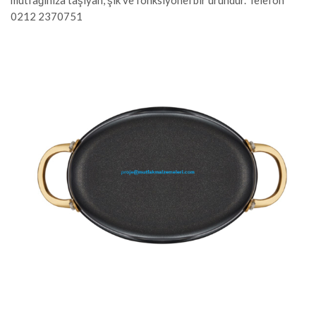
mutfağınıza taşıyan, şık ve fonksiyonel bir üründür. Telefon
0212 2370751