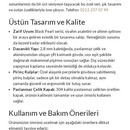
sunumlarınızı da bir üst seviyeye taşıyacak bu özel seri, şık tasarımı
ve üstün özellikleriyle öne çıkıyor. Telefon:
0212 237 07 49
Üstün Tasarım ve Kalite
Zarif Uyum:
Black Pearl serisi, siyahın asaletini ve altının ışıltısını
bir araya getiren estetik bir tasarıma sahip. Yemeğinizin sunumu
da lezzeti kadar etkileyici olacak.
Dayanıklı Yapı:
2,8 mm kalınlığında, paslanmaz çelik ve
alüminyumdan oluşan çift katmanlı gövde, ısıyı eşit şekilde
dağıtarak mükemmel pişirme sonuçları sağlar. Dış yüzeydeki
yapışmaz kaplama sayesinde temizliği de oldukça kolaydır.
Pirinç Kulplar:
Özel alaşımlı perçinlerle gövdeye sabitlenmiş
pirinç kulplar, sadece şık bir detay olmakla kalmaz, aynı
zamanda güvenli ve ergonomik bir tutuş sunar.
Paslanmaz Çelik Kapak:
304 kalite paslanmaz çelikten üretilen
kapak, ürünün kalitesini tamamlar ve uzun ömürlü kullanım
sağlar.
Kullanım ve Bakım Önerileri
Ürününüzün ömrünü uzatmak için aşağıdaki önerilere dikkat
etmenizi tavsiye ederiz: