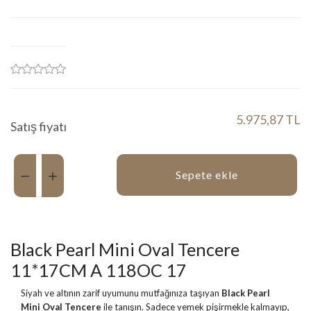
5.975,87 TL
Satış fiyatı
Miktar:
Sepete ekle
Black Pearl Mini Oval Tencere
11*17CM A 118OC 17
Siyah ve altının zarif uyumunu mutfağınıza taşıyan
Black Pearl
Mini Oval Tencere
ile tanışın. Sadece yemek pişirmekle kalmayıp,