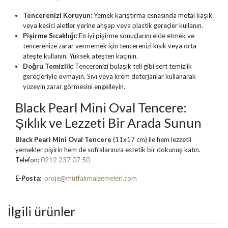
Tencerenizi Koruyun:
Yemek karıştırma esnasında metal kaşık
veya kesici aletler yerine ahşap veya plastik gereçler kullanın.
Pişirme Sıcaklığı:
En iyi pişirme sonuçlarını elde etmek ve
tencerenize zarar vermemek için tencerenizi kısık veya orta
ateşte kullanın. Yüksek ateşten kaçının.
Doğru Temizlik:
Tencerenizi bulaşık teli gibi sert temizlik
gereçleriyle ovmayın. Sıvı veya krem deterjanlar kullanarak
yüzeyin zarar görmesini engelleyin.
Black Pearl Mini Oval Tencere:
Şıklık ve Lezzeti Bir Arada Sunun
Black Pearl Mini Oval Tencere
(11x17 cm) ile hem lezzetli
yemekler pişirin hem de sofralarınıza estetik bir dokunuş katın.
Telefon:
0212 237 07 50
E-Posta:
proje@mutfakmalzemeleri.com
İlgili ürünler