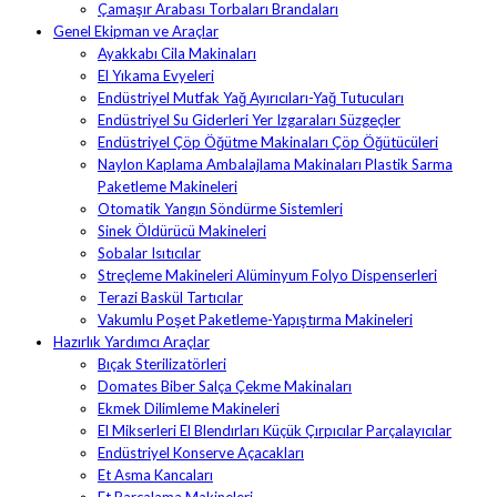
Çamaşır Arabası Torbaları Brandaları
Genel Ekipman ve Araçlar
Ayakkabı Cila Makinaları
El Yıkama Evyeleri
Endüstriyel Mutfak Yağ Ayırıcıları-Yağ Tutucuları
Endüstriyel Su Giderleri Yer Izgaraları Süzgeçler
Endüstriyel Çöp Öğütme Makinaları Çöp Öğütücüleri
Naylon Kaplama Ambalajlama Makinaları Plastik Sarma
Paketleme Makineleri
Otomatik Yangın Söndürme Sistemleri
Sinek Öldürücü Makineleri
Sobalar Isıtıcılar
Streçleme Makineleri Alüminyum Folyo Dispenserleri
Terazi Baskül Tartıcılar
Vakumlu Poşet Paketleme-Yapıştırma Makineleri
Hazırlık Yardımcı Araçlar
Bıçak Sterilizatörleri
Domates Biber Salça Çekme Makinaları
Ekmek Dilimleme Makineleri
El Mikserleri El Blendırları Küçük Çırpıcılar Parçalayıcılar
Endüstriyel Konserve Açacakları
Et Asma Kancaları