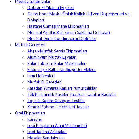
Medikal Ekipmanlar
Doktor El Yıkama Evyeleri
Galoş Bone Maske Önlük Kolluk Eldiven Dispenserleri ve
Dolapları
Hastane Çamaşırhane Ekipmanları
Medikal Aşı İlaç Kan Serum Saklama Dolapları
Medikal Derin Dondurucular Dipfrizler
Mutfak Gereçleri
Ahşap Mutfak Servis Ekipmanları
Alüminyum Mutfak Eşyaları
Bakır Tabaklar Bakır Malzemeler
Endüstriyel Kalburlar Süzgeçler Elekler
Fırın Eldivenleri
Mutfak El Gereçleri
Rafadan Yumurta Kapları Yumurtalıklar
Tek Kullanımlık Kaseler Tabaklar Çatallar Kaşıklar
Toprak Kaplar Güveçler Testiler
Yemek Pişirme Tencereleri Tavalar
Otel Ekipmanları
Kürsüler
Lobi Karşılama Alanı Malzemeleri
Lobi Taşıma Arabaları
Masalar Sandalyeler