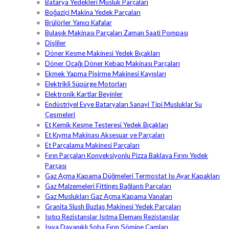
Batarya Yedekleri Musluk Parçaları
Boğaziçi Makina Yedek Parçaları
Brülörler Yanıcı Kafalar
Bulaşık Makinası Parçaları Zaman Saati Pompası
Dişliler
Döner Kesme Makinesi Yedek Bıçakları
Döner Ocağı Döner Kebap Makinası Parçaları
Ekmek Yapma Pişirme Makinesi Kayışları
Elektrikli Süpürge Motorları
Elektronik Kartlar Beyinler
Endüstriyel Evye Bataryaları Sanayi Tipi Musluklar Su
Çeşmeleri
Et Kemik Kesme Testeresi Yedek Bıçakları
Et Kıyma Makinası Aksesuar ve Parçaları
Et Parçalama Makinesi Parçaları
Fırın Parçaları Konveksiyonlu Pizza Baklava Fırını Yedek
Parçası
Gaz Açma Kapama Düğmeleri Termostat Isı Ayar Kapakları
Gaz Malzemeleri Fittings Bağlantı Parçaları
Gaz Muslukları Gaz Açma Kapama Vanaları
Granita Slush Buzlaş Makinesi Yedek Parçaları
Isıtıcı Rezistanslar Isıtma Elemanı Rezistanslar
Isıya Dayanıklı Soba Fırın Şömine Camları