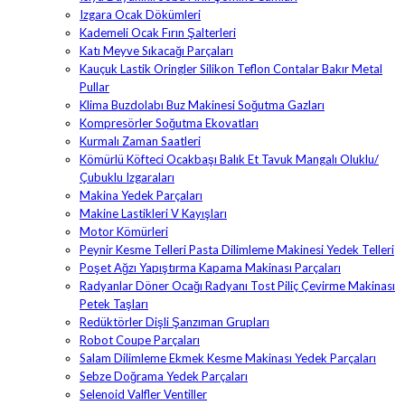
Izgara Ocak Dökümleri
Kademeli Ocak Fırın Şalterleri
Katı Meyve Sıkacağı Parçaları
Kauçuk Lastik Oringler Silikon Teflon Contalar Bakır Metal
Pullar
Klima Buzdolabı Buz Makinesi Soğutma Gazları
Kompresörler Soğutma Ekovatları
Kurmalı Zaman Saatleri
Kömürlü Köfteci Ocakbaşı Balık Et Tavuk Mangalı Oluklu/
Çubuklu Izgaraları
Makina Yedek Parçaları
Makine Lastikleri V Kayışları
Motor Kömürleri
Peynir Kesme Telleri Pasta Dilimleme Makinesi Yedek Telleri
Poşet Ağzı Yapıştırma Kapama Makinası Parçaları
Radyanlar Döner Ocağı Radyanı Tost Piliç Çevirme Makinası
Petek Taşları
Redüktörler Dişli Şanzıman Grupları
Robot Coupe Parçaları
Salam Dilimleme Ekmek Kesme Makinası Yedek Parçaları
Sebze Doğrama Yedek Parçaları
Selenoid Valfler Ventiller