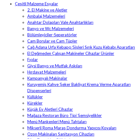
Çeşitli Malzeme Eşyalar
2. El Makine ve Aletler
Ambalaj Malzemeleri
Anahtar Dolapları Vale Anahtarlıkları
Banyo ve Wc Malzemeleri
Bölümleyiciler-Seperatörler
Cam Borular ve Cam Tüpler
Cağ Adana Urfa Kebapçı Şişleri Sırık Kuzu Kebabı Aparatları
El Değmeden Çalışan Makineler Cihazlar Ürünler
Fıçılar
Giysi Banyo ve Mutfak Askıları
Hırdavat Malzemeleri
Kampanyalı Makinalar
Kuruyemiş Kahve Şeker Bakliyat Krema Verme Aparatları
Dispenserleri
Küllükler
Kürekler
Küçük Ev Aletleri Cihazlar
Mağaza Restoran Büro Tipi Şemsiyelikler
Menü Mankenleri Menü Tahtaları
Mikserli Roma Maraş Dondurma Yapıcısı Kovaları
Ozon Makinaları Sanitasyon Cihazları