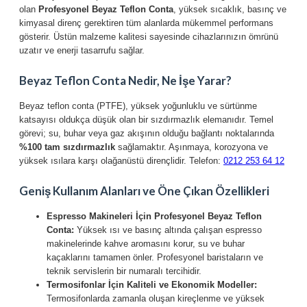
olan
Profesyonel Beyaz Teflon Conta
, yüksek sıcaklık, basınç ve
kimyasal direnç gerektiren tüm alanlarda mükemmel performans
gösterir. Üstün malzeme kalitesi sayesinde cihazlarınızın ömrünü
uzatır ve enerji tasarrufu sağlar.
Beyaz Teflon Conta Nedir, Ne İşe Yarar?
Beyaz teflon conta (PTFE), yüksek yoğunluklu ve sürtünme
katsayısı oldukça düşük olan bir sızdırmazlık elemanıdır. Temel
görevi; su, buhar veya gaz akışının olduğu bağlantı noktalarında
%100 tam sızdırmazlık
sağlamaktır. Aşınmaya, korozyona ve
yüksek ısılara karşı olağanüstü dirençlidir. Telefon:
0212 253 64 12
Geniş Kullanım Alanları ve Öne Çıkan Özellikleri
Espresso Makineleri İçin Profesyonel Beyaz Teflon
Conta:
Yüksek ısı ve basınç altında çalışan espresso
makinelerinde kahve aromasını korur, su ve buhar
kaçaklarını tamamen önler. Profesyonel baristaların ve
teknik servislerin bir numaralı tercihidir.
Termosifonlar İçin Kaliteli ve Ekonomik Modeller:
Termosifonlarda zamanla oluşan kireçlenme ve yüksek