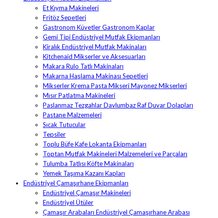
Et Kıyma Makineleri
Fritöz Sepetleri
Gastronom Küvetler Gastronom Kaplar
Gemi Tipi Endüstriyel Mutfak Ekipmanları
Kiralık Endüstriyel Mutfak Makinaları
Kitchenaid Mikserler ve Aksesuarları
Makara Rulo Tatlı Makinaları
Makarna Haşlama Makinası Sepetleri
Mikserler Krema Pasta Mikseri Mayonez Mikserleri
Mısır Patlatma Makineleri
Paslanmaz Tezgahlar Davlumbaz Raf Duvar Dolapları
Pastane Malzemeleri
Sıcak Tutucular
Tepsiler
Toplu Büfe Kafe Lokanta Ekipmanları
Toptan Mutfak Makineleri Malzemeleri ve Parçaları
Tulumba Tatlısı Köfte Makinaları
Yemek Taşıma Kazanı Kapları
Endüstriyel Çamaşırhane Ekipmanları
Endüstriyel Çamaşır Makineleri
Endüstriyel Ütüler
Çamaşır Arabaları Endüstriyel Çamaşırhane Arabası