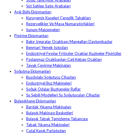
Soslu Tane Mısır Arabaları
Süt Sahlep Satış Arabaları
Açık Büfe Ekipmanları
Kuruyemiş Kaseleri Çerezlik Tabakları
Rezervelikler Ve Masa Numaratörlükleri
Sunum Malzemeleri
Pişirme Ekipmanları
Bakır Izgaralar Ocakbaşı Mangalları Davlumbazlar
Benmari Yemek Isıtıcıları
Endüstriyel Fırınlar Fritözler Ocaklar Kuzineler Pişiriciler
Paslanmaz Ocakbaşları Cağ Kebap Ocakları
Tavuk Çevirme Makinaları
Soğutma Ekipmanları
Buzdolabı Soğutucu Cihazları
Endüstriyel Buz Makineleri
Soğuk Odalar Buzhaneler Raflar
Su Sebili Modelleri Su Soğutucuları Cihazlar
Bulaşıkhane Ekipmanları
Bardak Yıkama Makinaları
Bulaşık Makinası Basketleri
Bulaşık Tabak Temizleme Tabancası
Tabak Yıkama Makineleri
Çatal Kaşık Parlatıcıları