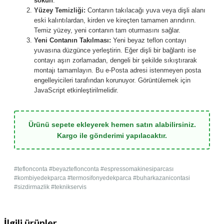
sökün
.
Yüzey Temizliği:
Contanın takılacağı yuva veya dişli alanı
eski kalıntılardan, kirden ve kireçten tamamen arındırın.
Temiz yüzey, yeni contanın tam oturmasını sağlar.
Yeni Contanın Takılması:
Yeni beyaz teflon contayı
yuvasına düzgünce yerleştirin. Eğer dişli bir bağlantı ise
contayı aşırı zorlamadan, dengeli bir şekilde sıkıştırarak
montajı tamamlayın.
Bu e-Posta adresi istenmeyen posta
engelleyicileri tarafından korunuyor. Görüntülemek için
JavaScript etkinleştirilmelidir.
Ürünü sepete ekleyerek hemen satın alabilirsiniz.
Kargo ile gönderimi yapılacaktır.
#teflonconta #beyazteflonconta #espressomakinesiparcası
#kombiyedekparca #termosifonyedekparca #buharkazanicontasi
#sizdirmazlik #teknikservis
İlgili ürünler