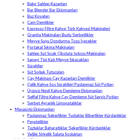
Bakır Sahlep Kazanları
Bar Blender Bar Ekipmanları
Buz Kovaları
Cam Demlikler
Espresso Filtre Kahve Türk Kahvesi Makineleri
Granita Makinaları Buzlu Şerbetlikler
Meyve Suyu Dondurma Tozu İçecekler
Portakal Sıkma Makinaları
Sahlep Süt Sıcak Çikolata Isıtıcısı Makinaları
Sanayi Tipi Katı Meyve Sıkacakları
Sürahiler
Süt Soğuk Tutucuları
Çay Makinası Çay Kazanları Demlikler
Çelik Kahve Sos Sürahileri Paslanmaz Süt Potları
Üçüncü Nesil Kahve Demleme Ekipmanları
Şeffaf Filtre Kahve Çay Demleme Süt Servis Potları
Şerbet Ayranlık Limonatalıklar
Masaüstü Ekipmanları
Paslanmaz Şekerlikler Tuzluklar Biberlikler Kürdanlıklar
Peçetelikler
Tuzluklar Baharatlıklar Şekerlikler Kürdanlıklar
Yağlık Sirkelik Salata Soslukları