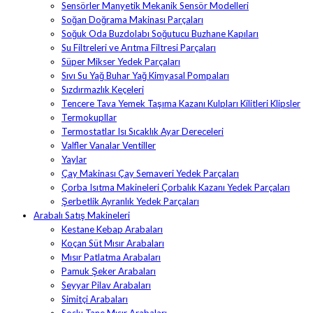
Sensörler Manyetik Mekanik Sensör Modelleri
Soğan Doğrama Makinası Parçaları
Soğuk Oda Buzdolabı Soğutucu Buzhane Kapıları
Su Filtreleri ve Arıtma Filtresi Parçaları
Süper Mikser Yedek Parçaları
Sıvı Su Yağ Buhar Yağ Kimyasal Pompaları
Sızdırmazlık Keçeleri
Tencere Tava Yemek Taşıma Kazanı Kulpları Kilitleri Klipsler
Termokupllar
Termostatlar Isı Sıcaklık Ayar Dereceleri
Valfler Vanalar Ventiller
Yaylar
Çay Makinası Çay Semaveri Yedek Parçaları
Çorba Isıtma Makineleri Çorbalık Kazanı Yedek Parçaları
Şerbetlik Ayranlık Yedek Parçaları
Arabalı Satış Makineleri
Kestane Kebap Arabaları
Koçan Süt Mısır Arabaları
Mısır Patlatma Arabaları
Pamuk Şeker Arabaları
Seyyar Pilav Arabaları
Simitçi Arabaları