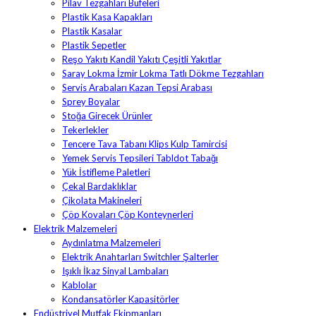
Pilav Tezgahları Büfeleri
Plastik Kasa Kapakları
Plastik Kasalar
Plastik Sepetler
Reşo Yakıtı Kandil Yakıtı Çeşitli Yakıtlar
Saray Lokma İzmir Lokma Tatlı Dökme Tezgahları
Servis Arabaları Kazan Tepsi Arabası
Sprey Boyalar
Stoğa Girecek Ürünler
Tekerlekler
Tencere Tava Tabanı Klips Kulp Tamircisi
Yemek Servis Tepsileri Tabldot Tabağı
Yük İstifleme Paletleri
Çekal Bardaklıklar
Çikolata Makineleri
Çöp Kovaları Çöp Konteynerleri
Elektrik Malzemeleri
Aydınlatma Malzemeleri
Elektrik Anahtarları Switchler Şalterler
Işıklı İkaz Sinyal Lambaları
Kablolar
Kondansatörler Kapasitörler
Endüstriyel Mutfak Ekipmanları