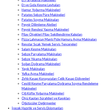
Et Parçalama Makineleri
Et ve Gıda Kesme Levhaları
Hamur Yoğurma Makineleri
Patates Sebze Püre Makineleri
Patates Soyma Makinaları
Peynir Dilimleme Aletleri
Peynir Rendesi Yapma Makineleri
Pilav Ölçekleri Pilav Şekillendirme Kalıpları
Pizza Lahmacun Mantı Pide Hamuru Açma Makinaları
Reşolar Sıcak Yemek Servis Tencereleri
Salam Kesme Makinaları
Sebze Parçalama Makinaları
Sebze Yıkama Makinaları
Soğan Doğrama Makineleri
Yayık Makinaları
Yufka Açma Makineleri
Zırhlı Kasap Koruyucuları Çelik Kasap Eldivenleri
Çeşitli Kesme Parçalama Doğrama Soyma Rendeleme
Makineleri
Çiğ Köfte Yoğurma Makineleri
Ölçü Kapları Sürahileri ve Kaşıkları
Öğütücüler Değirmenler
İçecek Hazırlık ve Servis Ekipmanları