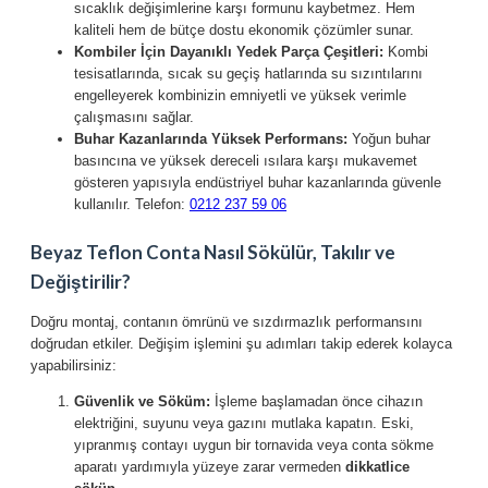
sıcaklık değişimlerine karşı formunu kaybetmez. Hem
kaliteli hem de bütçe dostu ekonomik çözümler sunar.
Kombiler İçin Dayanıklı Yedek Parça Çeşitleri:
Kombi
tesisatlarında, sıcak su geçiş hatlarında su sızıntılarını
engelleyerek kombinizin emniyetli ve yüksek verimle
çalışmasını sağlar.
Buhar Kazanlarında Yüksek Performans:
Yoğun buhar
basıncına ve yüksek dereceli ısılara karşı mukavemet
gösteren yapısıyla endüstriyel buhar kazanlarında güvenle
kullanılır. Telefon:
0212 237 59 06
Beyaz Teflon Conta Nasıl Sökülür, Takılır ve
Değiştirilir?
Doğru montaj, contanın ömrünü ve sızdırmazlık performansını
doğrudan etkiler. Değişim işlemini şu adımları takip ederek kolayca
yapabilirsiniz:
Güvenlik ve Söküm:
İşleme başlamadan önce cihazın
elektriğini, suyunu veya gazını mutlaka kapatın. Eski,
yıpranmış contayı uygun bir tornavida veya conta sökme
aparatı yardımıyla yüzeye zarar vermeden
dikkatlice