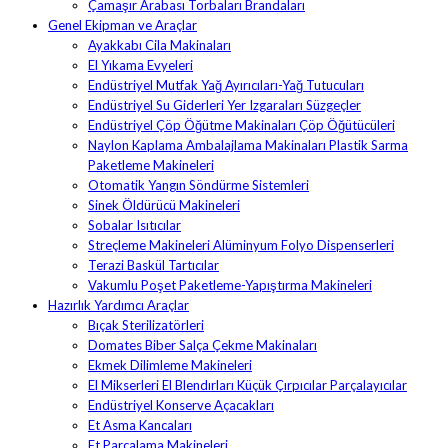
Çamaşır Arabası Torbaları Brandaları
Genel Ekipman ve Araçlar
Ayakkabı Cila Makinaları
El Yıkama Evyeleri
Endüstriyel Mutfak Yağ Ayırıcıları-Yağ Tutucuları
Endüstriyel Su Giderleri Yer Izgaraları Süzgeçler
Endüstriyel Çöp Öğütme Makinaları Çöp Öğütücüleri
Naylon Kaplama Ambalajlama Makinaları Plastik Sarma
Paketleme Makineleri
Otomatik Yangın Söndürme Sistemleri
Sinek Öldürücü Makineleri
Sobalar Isıtıcılar
Streçleme Makineleri Alüminyum Folyo Dispenserleri
Terazi Baskül Tartıcılar
Vakumlu Poşet Paketleme-Yapıştırma Makineleri
Hazırlık Yardımcı Araçlar
Bıçak Sterilizatörleri
Domates Biber Salça Çekme Makinaları
Ekmek Dilimleme Makineleri
El Mikserleri El Blendırları Küçük Çırpıcılar Parçalayıcılar
Endüstriyel Konserve Açacakları
Et Asma Kancaları
Et Parçalama Makineleri