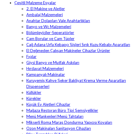
Çeşitli Malzeme Eşyalar
2. El Makine ve Aletler
Ambalaj Malzemeleri
Anahtar Dolapları Vale Anahtarlıkları
Banyo ve Wc Malzemeleri
Bölümleyiciler-Seperatörler
Cam Borular ve Cam Tüpler
Cağ Adana Urfa Kebapçı Şişleri Sırık Kuzu Kebabı Aparatları
El Değmeden Çalışan Makineler Cihazlar Ürünler
Fıçılar
Giysi Banyo ve Mutfak Askıları
Hırdavat Malzemeleri
Kampanyalı Makinalar
Kuruyemiş Kahve Şeker Bakliyat Krema Verme Aparatları
Dispenserleri
Küllükler
Kürekler
Küçük Ev Aletleri Cihazlar
Mağaza Restoran Büro Tipi Şemsiyelikler
Menü Mankenleri Menü Tahtaları
Mikserli Roma Maraş Dondurma Yapıcısı Kovaları
Ozon Makinaları Sanitasyon Cihazları