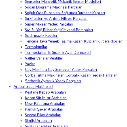
Sensörler Manyetik Mekanik Sensör Modelleri
Soğan Doğrama Makinası Parçaları
Soğuk Oda Buzdolabı Soğutucu Buzhane Kapıları
Su Filtreleri ve Arıtma Filtresi Parçaları
Süper Mikser Yedek Parçaları
Sıvı Su Yağ Buhar Yağ Kimyasal Pompaları
Sızdırmazlık Keçeleri
Tencere Tava Yemek Taşıma Kazanı Kulpları Kilitleri Klipsler
Termokupllar
Termostatlar Isı Sıcaklık Ayar Dereceleri
Valfler Vanalar Ventiller
Yaylar
Çay Makinası Çay Semaveri Yedek Parçaları
Çorba Isıtma Makineleri Çorbalık Kazanı Yedek Parçaları
Şerbetlik Ayranlık Yedek Parçaları
Arabalı Satış Makineleri
Kestane Kebap Arabaları
Koçan Süt Mısır Arabaları
Mısır Patlatma Arabaları
Pamuk Şeker Arabaları
Seyyar Pilav Arabaları
Simitçi Arabaları
Soslu Tane Mısır Arabaları