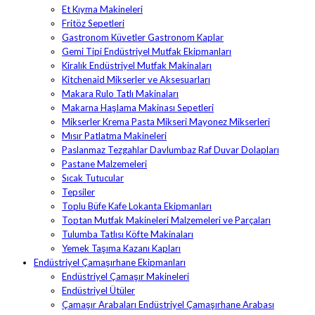
Et Kıyma Makineleri
Fritöz Sepetleri
Gastronom Küvetler Gastronom Kaplar
Gemi Tipi Endüstriyel Mutfak Ekipmanları
Kiralık Endüstriyel Mutfak Makinaları
Kitchenaid Mikserler ve Aksesuarları
Makara Rulo Tatlı Makinaları
Makarna Haşlama Makinası Sepetleri
Mikserler Krema Pasta Mikseri Mayonez Mikserleri
Mısır Patlatma Makineleri
Paslanmaz Tezgahlar Davlumbaz Raf Duvar Dolapları
Pastane Malzemeleri
Sıcak Tutucular
Tepsiler
Toplu Büfe Kafe Lokanta Ekipmanları
Toptan Mutfak Makineleri Malzemeleri ve Parçaları
Tulumba Tatlısı Köfte Makinaları
Yemek Taşıma Kazanı Kapları
Endüstriyel Çamaşırhane Ekipmanları
Endüstriyel Çamaşır Makineleri
Endüstriyel Ütüler
Çamaşır Arabaları Endüstriyel Çamaşırhane Arabası