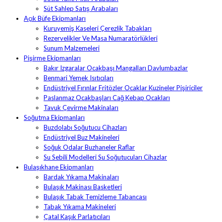
Süt Sahlep Satış Arabaları
Açık Büfe Ekipmanları
Kuruyemiş Kaseleri Çerezlik Tabakları
Rezervelikler Ve Masa Numaratörlükleri
Sunum Malzemeleri
Pişirme Ekipmanları
Bakır Izgaralar Ocakbaşı Mangalları Davlumbazlar
Benmari Yemek Isıtıcıları
Endüstriyel Fırınlar Fritözler Ocaklar Kuzineler Pişiriciler
Paslanmaz Ocakbaşları Cağ Kebap Ocakları
Tavuk Çevirme Makinaları
Soğutma Ekipmanları
Buzdolabı Soğutucu Cihazları
Endüstriyel Buz Makineleri
Soğuk Odalar Buzhaneler Raflar
Su Sebili Modelleri Su Soğutucuları Cihazlar
Bulaşıkhane Ekipmanları
Bardak Yıkama Makinaları
Bulaşık Makinası Basketleri
Bulaşık Tabak Temizleme Tabancası
Tabak Yıkama Makineleri
Çatal Kaşık Parlatıcıları