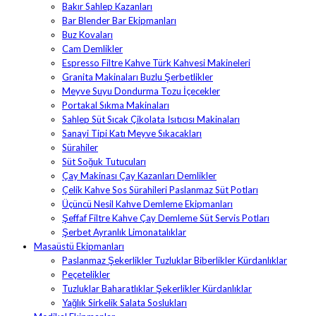
Bakır Sahlep Kazanları
Bar Blender Bar Ekipmanları
Buz Kovaları
Cam Demlikler
Espresso Filtre Kahve Türk Kahvesi Makineleri
Granita Makinaları Buzlu Şerbetlikler
Meyve Suyu Dondurma Tozu İçecekler
Portakal Sıkma Makinaları
Sahlep Süt Sıcak Çikolata Isıtıcısı Makinaları
Sanayi Tipi Katı Meyve Sıkacakları
Sürahiler
Süt Soğuk Tutucuları
Çay Makinası Çay Kazanları Demlikler
Çelik Kahve Sos Sürahileri Paslanmaz Süt Potları
Üçüncü Nesil Kahve Demleme Ekipmanları
Şeffaf Filtre Kahve Çay Demleme Süt Servis Potları
Şerbet Ayranlık Limonatalıklar
Masaüstü Ekipmanları
Paslanmaz Şekerlikler Tuzluklar Biberlikler Kürdanlıklar
Peçetelikler
Tuzluklar Baharatlıklar Şekerlikler Kürdanlıklar
Yağlık Sirkelik Salata Soslukları