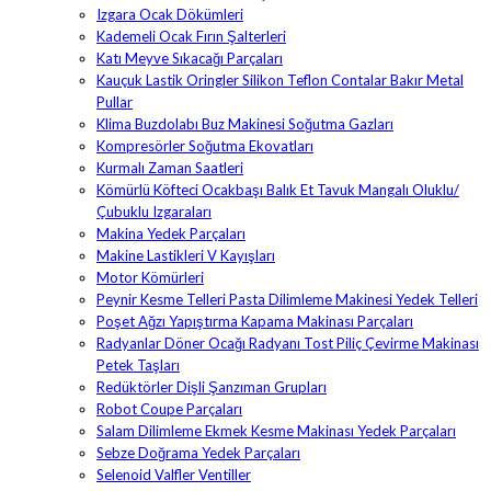
Izgara Ocak Dökümleri
Kademeli Ocak Fırın Şalterleri
Katı Meyve Sıkacağı Parçaları
Kauçuk Lastik Oringler Silikon Teflon Contalar Bakır Metal
Pullar
Klima Buzdolabı Buz Makinesi Soğutma Gazları
Kompresörler Soğutma Ekovatları
Kurmalı Zaman Saatleri
Kömürlü Köfteci Ocakbaşı Balık Et Tavuk Mangalı Oluklu/
Çubuklu Izgaraları
Makina Yedek Parçaları
Makine Lastikleri V Kayışları
Motor Kömürleri
Peynir Kesme Telleri Pasta Dilimleme Makinesi Yedek Telleri
Poşet Ağzı Yapıştırma Kapama Makinası Parçaları
Radyanlar Döner Ocağı Radyanı Tost Piliç Çevirme Makinası
Petek Taşları
Redüktörler Dişli Şanzıman Grupları
Robot Coupe Parçaları
Salam Dilimleme Ekmek Kesme Makinası Yedek Parçaları
Sebze Doğrama Yedek Parçaları
Selenoid Valfler Ventiller