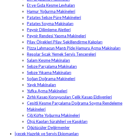
Et ve Gıda Kesme Levhaları
Hamur Yoğurma Makineleri
Patates Sebze Püre Makineleri
Patates Soyma Makinaları
Peynir Dilimleme Aletleri
Peynir Rendesi Yapma Makineleri
Pilav Ölçekleri Pilav Şekillendirme Kalıpları
Pizza Lahmacun Mantı Pide Hamuru Açma Makinaları
Reşolar Sıcak Yemek Servis Tencereleri
Salam Kesme Makinaları
Sebze Parçalama Makinaları
Sebze Yıkama Makinaları
Soğan Doğrama Makineleri
Yayık Makinaları
Yufka Açma Makineleri
Zırhlı Kasap Koruyucuları Çelik Kasap Eldivenleri
Çeşitli Kesme Parçalama Doğrama Soyma Rendeleme
Makineleri
Çiğ Köfte Yoğurma Makineleri
Ölçü Kapları Sürahileri ve Kaşıkları
Öğütücüler Değirmenler
İçecek Hazırlık ve Servis Ekipmanları