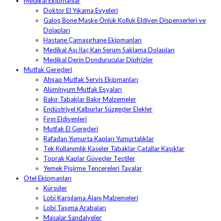
Medikal Ekipmanlar
Doktor El Yıkama Evyeleri
Galoş Bone Maske Önlük Kolluk Eldiven Dispenserleri ve
Dolapları
Hastane Çamaşırhane Ekipmanları
Medikal Aşı İlaç Kan Serum Saklama Dolapları
Medikal Derin Dondurucular Dipfrizler
Mutfak Gereçleri
Ahşap Mutfak Servis Ekipmanları
Alüminyum Mutfak Eşyaları
Bakır Tabaklar Bakır Malzemeler
Endüstriyel Kalburlar Süzgeçler Elekler
Fırın Eldivenleri
Mutfak El Gereçleri
Rafadan Yumurta Kapları Yumurtalıklar
Tek Kullanımlık Kaseler Tabaklar Çatallar Kaşıklar
Toprak Kaplar Güveçler Testiler
Yemek Pişirme Tencereleri Tavalar
Otel Ekipmanları
Kürsüler
Lobi Karşılama Alanı Malzemeleri
Lobi Taşıma Arabaları
Masalar Sandalyeler