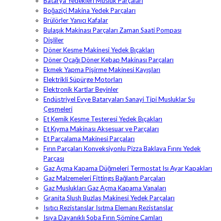
Batarya Yedekleri Musluk Parçaları
Boğaziçi Makina Yedek Parçaları
Brülörler Yanıcı Kafalar
Bulaşık Makinası Parçaları Zaman Saati Pompası
Dişliler
Döner Kesme Makinesi Yedek Bıçakları
Döner Ocağı Döner Kebap Makinası Parçaları
Ekmek Yapma Pişirme Makinesi Kayışları
Elektrikli Süpürge Motorları
Elektronik Kartlar Beyinler
Endüstriyel Evye Bataryaları Sanayi Tipi Musluklar Su
Çeşmeleri
Et Kemik Kesme Testeresi Yedek Bıçakları
Et Kıyma Makinası Aksesuar ve Parçaları
Et Parçalama Makinesi Parçaları
Fırın Parçaları Konveksiyonlu Pizza Baklava Fırını Yedek
Parçası
Gaz Açma Kapama Düğmeleri Termostat Isı Ayar Kapakları
Gaz Malzemeleri Fittings Bağlantı Parçaları
Gaz Muslukları Gaz Açma Kapama Vanaları
Granita Slush Buzlaş Makinesi Yedek Parçaları
Isıtıcı Rezistanslar Isıtma Elemanı Rezistanslar
Isıya Dayanıklı Soba Fırın Şömine Camları