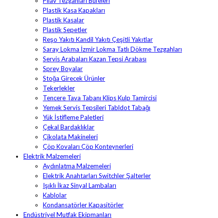
Pilav Tezgahları Büfeleri
Plastik Kasa Kapakları
Plastik Kasalar
Plastik Sepetler
Reşo Yakıtı Kandil Yakıtı Çeşitli Yakıtlar
Saray Lokma İzmir Lokma Tatlı Dökme Tezgahları
Servis Arabaları Kazan Tepsi Arabası
Sprey Boyalar
Stoğa Girecek Ürünler
Tekerlekler
Tencere Tava Tabanı Klips Kulp Tamircisi
Yemek Servis Tepsileri Tabldot Tabağı
Yük İstifleme Paletleri
Çekal Bardaklıklar
Çikolata Makineleri
Çöp Kovaları Çöp Konteynerleri
Elektrik Malzemeleri
Aydınlatma Malzemeleri
Elektrik Anahtarları Switchler Şalterler
Işıklı İkaz Sinyal Lambaları
Kablolar
Kondansatörler Kapasitörler
Endüstriyel Mutfak Ekipmanları