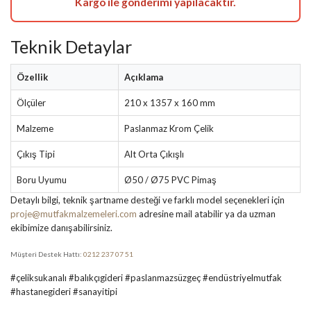
Kargo ile gönderimi yapılacaktır.
Teknik Detaylar
Özellik
Açıklama
Ölçüler
210 x 1357 x 160 mm
Malzeme
Paslanmaz Krom Çelik
Çıkış Tipi
Alt Orta Çıkışlı
Boru Uyumu
Ø50 / Ø75 PVC Pimaş
Detaylı bilgi, teknik şartname desteği ve farklı model seçenekleri için
proje@mutfakmalzemeleri.com
adresine mail atabilir ya da uzman
ekibimize danışabilirsiniz.
Müşteri Destek Hattı:
0212 237 07 51
#çeliksukanalı #balıkçıgideri #paslanmazsüzgeç #endüstriyelmutfak
#hastanegideri #sanayitipi