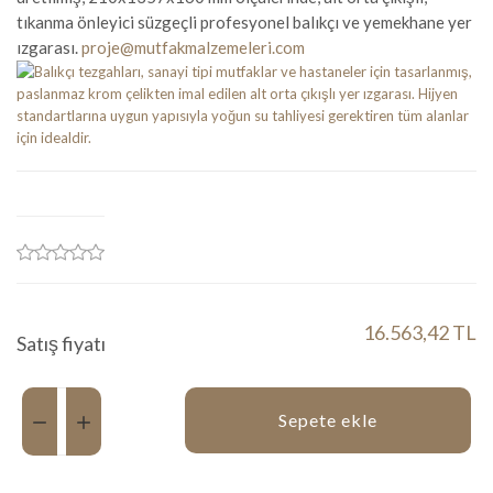
tıkanma önleyici süzgeçli profesyonel balıkçı ve yemekhane yer
ızgarası.
proje@mutfakmalzemeleri.com
16.563,42 TL
Satış fiyatı
Miktar:
Sepete ekle