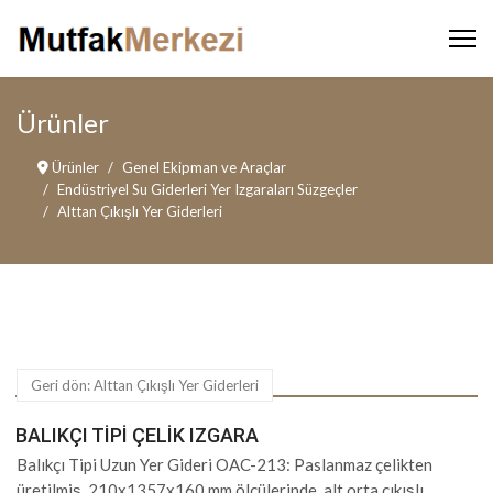
Ürünler
Ürünler
Genel Ekipman ve Araçlar
Endüstriyel Su Giderleri Yer Izgaraları Süzgeçler
Alttan Çıkışlı Yer Giderleri
Geri dön: Alttan Çıkışlı Yer Giderleri
BALIKÇI TIPI ÇELIK IZGARA
Balıkçı Tipi Uzun Yer Gideri OAC-213: Paslanmaz çelikten
üretilmiş, 210x1357x160 mm ölçülerinde, alt orta çıkışlı,