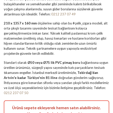
bulaşıkhaneler ve yemekhaneler gibi zemininde kalıntı birikebilecek
yoğun çalışma alanlarında, suyun gider borularına süzülerek güvenle
aktarılması için idealdir. Telefon:
0212 237 07 49
210 x 1357 x 160 mm
ölçülerine sahip olan bu #çelik_ızgara modeli, alt
orta çıkışlı tasarımı sayesinde tesisat bağlantısını kolayca
gerçekleştirmenize imkan tanır. Yüksek kaliteli paslanmaz krom çelik
malzemeden üretilmiş olup, havuz kenarları ve hastane koridorları gibi
hijyen standartlarının kritik olduğu ıslak zeminlerde uzun ömürlü
kullanım sunar. Teknik şartnamelere uygun yapısıyla endüstriyel
projelerde güvenle tercih edilebilir.
Standart olarak
Ø50 veya Ø75 lik PVC pimaş boru
bağlantısına uygun
üretilen ürünümüz, süzgeçli yapısı sayesinde katı parçacıkların tesisatı
tıkamasını engeller. İstanbul merkezli üretimimizle,
Tekirdağ'dan
Artvin'e kadar Türkiye'nin 81 iline
doğrudan gönderim sağlıyoruz.
İhtiyacınıza göre kenardan sifonlu veya yandan çıkışlı farklı modellerimiz
ve özel ölçü seçeneklerimiz için bizimle iletişime geçebilirsiniz. Telefon:
0212 237 07 50
Ürünü sepete ekleyerek hemen satın alabilirsiniz.