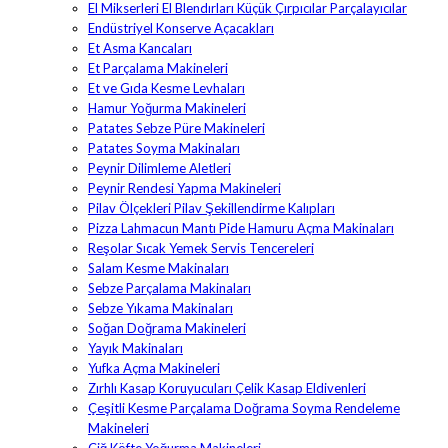
El Mikserleri El Blendırları Küçük Çırpıcılar Parçalayıcılar
Endüstriyel Konserve Açacakları
Et Asma Kancaları
Et Parçalama Makineleri
Et ve Gıda Kesme Levhaları
Hamur Yoğurma Makineleri
Patates Sebze Püre Makineleri
Patates Soyma Makinaları
Peynir Dilimleme Aletleri
Peynir Rendesi Yapma Makineleri
Pilav Ölçekleri Pilav Şekillendirme Kalıpları
Pizza Lahmacun Mantı Pide Hamuru Açma Makinaları
Reşolar Sıcak Yemek Servis Tencereleri
Salam Kesme Makinaları
Sebze Parçalama Makinaları
Sebze Yıkama Makinaları
Soğan Doğrama Makineleri
Yayık Makinaları
Yufka Açma Makineleri
Zırhlı Kasap Koruyucuları Çelik Kasap Eldivenleri
Çeşitli Kesme Parçalama Doğrama Soyma Rendeleme
Makineleri
Çiğ Köfte Yoğurma Makineleri