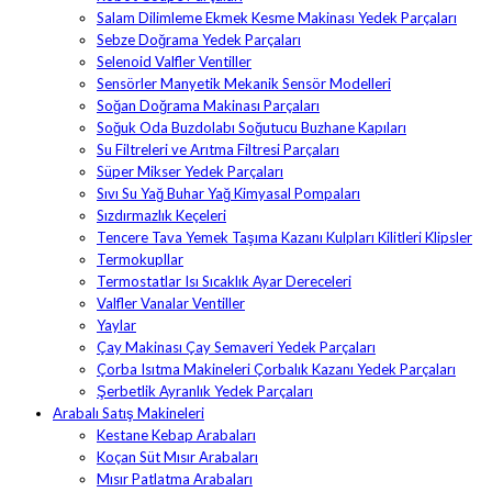
Salam Dilimleme Ekmek Kesme Makinası Yedek Parçaları
Sebze Doğrama Yedek Parçaları
Selenoid Valfler Ventiller
Sensörler Manyetik Mekanik Sensör Modelleri
Soğan Doğrama Makinası Parçaları
Soğuk Oda Buzdolabı Soğutucu Buzhane Kapıları
Su Filtreleri ve Arıtma Filtresi Parçaları
Süper Mikser Yedek Parçaları
Sıvı Su Yağ Buhar Yağ Kimyasal Pompaları
Sızdırmazlık Keçeleri
Tencere Tava Yemek Taşıma Kazanı Kulpları Kilitleri Klipsler
Termokupllar
Termostatlar Isı Sıcaklık Ayar Dereceleri
Valfler Vanalar Ventiller
Yaylar
Çay Makinası Çay Semaveri Yedek Parçaları
Çorba Isıtma Makineleri Çorbalık Kazanı Yedek Parçaları
Şerbetlik Ayranlık Yedek Parçaları
Arabalı Satış Makineleri
Kestane Kebap Arabaları
Koçan Süt Mısır Arabaları
Mısır Patlatma Arabaları