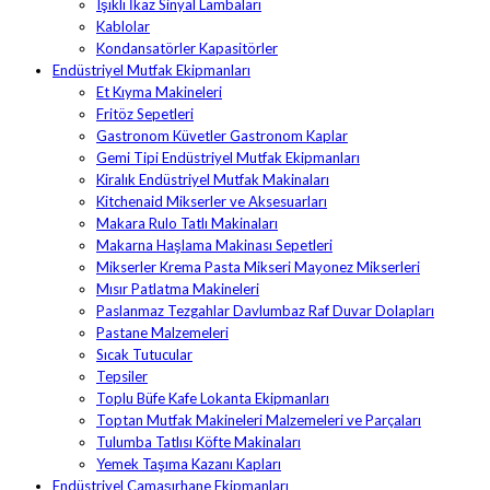
Işıklı İkaz Sinyal Lambaları
Kablolar
Kondansatörler Kapasitörler
Endüstriyel Mutfak Ekipmanları
Et Kıyma Makineleri
Fritöz Sepetleri
Gastronom Küvetler Gastronom Kaplar
Gemi Tipi Endüstriyel Mutfak Ekipmanları
Kiralık Endüstriyel Mutfak Makinaları
Kitchenaid Mikserler ve Aksesuarları
Makara Rulo Tatlı Makinaları
Makarna Haşlama Makinası Sepetleri
Mikserler Krema Pasta Mikseri Mayonez Mikserleri
Mısır Patlatma Makineleri
Paslanmaz Tezgahlar Davlumbaz Raf Duvar Dolapları
Pastane Malzemeleri
Sıcak Tutucular
Tepsiler
Toplu Büfe Kafe Lokanta Ekipmanları
Toptan Mutfak Makineleri Malzemeleri ve Parçaları
Tulumba Tatlısı Köfte Makinaları
Yemek Taşıma Kazanı Kapları
Endüstriyel Çamaşırhane Ekipmanları