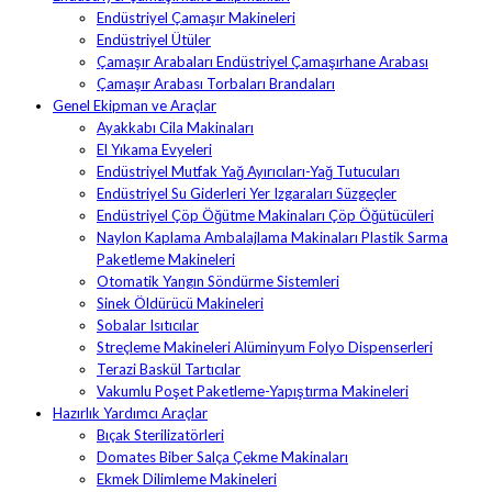
Endüstriyel Çamaşır Makineleri
Endüstriyel Ütüler
Çamaşır Arabaları Endüstriyel Çamaşırhane Arabası
Çamaşır Arabası Torbaları Brandaları
Genel Ekipman ve Araçlar
Ayakkabı Cila Makinaları
El Yıkama Evyeleri
Endüstriyel Mutfak Yağ Ayırıcıları-Yağ Tutucuları
Endüstriyel Su Giderleri Yer Izgaraları Süzgeçler
Endüstriyel Çöp Öğütme Makinaları Çöp Öğütücüleri
Naylon Kaplama Ambalajlama Makinaları Plastik Sarma
Paketleme Makineleri
Otomatik Yangın Söndürme Sistemleri
Sinek Öldürücü Makineleri
Sobalar Isıtıcılar
Streçleme Makineleri Alüminyum Folyo Dispenserleri
Terazi Baskül Tartıcılar
Vakumlu Poşet Paketleme-Yapıştırma Makineleri
Hazırlık Yardımcı Araçlar
Bıçak Sterilizatörleri
Domates Biber Salça Çekme Makinaları
Ekmek Dilimleme Makineleri