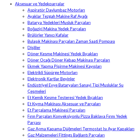
Aksesuar ve Yedekparçalar
Aspiratör Davlumbaz Motorları
Ayaklar Tezgah Makine Raf Ayağı
Batarya Yedekleri Musluk Parçaları
Boğaziçi Makina Yedek Parçaları
Brülörler Yanıcı Kafalar
Bulaşık Makinası Parçaları Zaman Saati Pompası
Dişliler
Döner Kesme Makinesi Yedek Bıçakları
Döner Ocağı Döner Kebap Makinası Parçaları
Ekmek Yapma Pişirme Makinesi Kayışları
Elektrikli Süpürge Motorları
Elektronik Kartlar Beyinler
Endüstriyel Evye Bataryaları Sanayi Tipi Musluklar Su
Çeşmeleri
Et Kemik Kesme Testeresi Yedek Bıçakları
Et Kıyma Makinası Aksesuar ve Parçaları
Et Parçalama Makinesi Parçaları
Fırın Parçaları Konveksiyonlu Pizza Baklava Fırını Yedek
Parçası
Gaz Açma Kapama Düğmeleri Termostat Isı Ayar Kapakları
Gaz Malzemeleri Fittings Bağlantı Parçaları