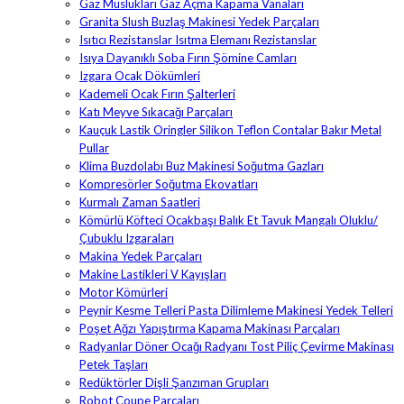
Gaz Muslukları Gaz Açma Kapama Vanaları
Granita Slush Buzlaş Makinesi Yedek Parçaları
Isıtıcı Rezistanslar Isıtma Elemanı Rezistanslar
Isıya Dayanıklı Soba Fırın Şömine Camları
Izgara Ocak Dökümleri
Kademeli Ocak Fırın Şalterleri
Katı Meyve Sıkacağı Parçaları
Kauçuk Lastik Oringler Silikon Teflon Contalar Bakır Metal
Pullar
Klima Buzdolabı Buz Makinesi Soğutma Gazları
Kompresörler Soğutma Ekovatları
Kurmalı Zaman Saatleri
Kömürlü Köfteci Ocakbaşı Balık Et Tavuk Mangalı Oluklu/
Çubuklu Izgaraları
Makina Yedek Parçaları
Makine Lastikleri V Kayışları
Motor Kömürleri
Peynir Kesme Telleri Pasta Dilimleme Makinesi Yedek Telleri
Poşet Ağzı Yapıştırma Kapama Makinası Parçaları
Radyanlar Döner Ocağı Radyanı Tost Piliç Çevirme Makinası
Petek Taşları
Redüktörler Dişli Şanzıman Grupları
Robot Coupe Parçaları