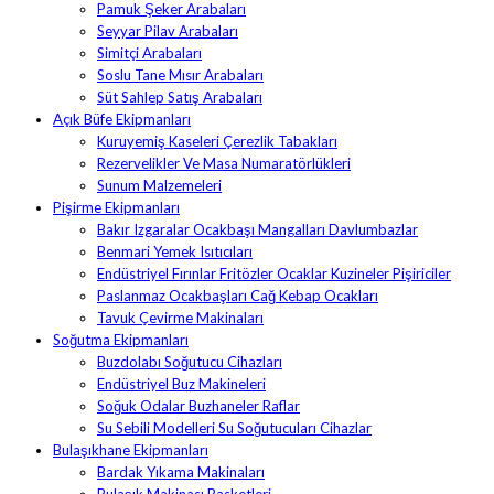
Pamuk Şeker Arabaları
Seyyar Pilav Arabaları
Simitçi Arabaları
Soslu Tane Mısır Arabaları
Süt Sahlep Satış Arabaları
Açık Büfe Ekipmanları
Kuruyemiş Kaseleri Çerezlik Tabakları
Rezervelikler Ve Masa Numaratörlükleri
Sunum Malzemeleri
Pişirme Ekipmanları
Bakır Izgaralar Ocakbaşı Mangalları Davlumbazlar
Benmari Yemek Isıtıcıları
Endüstriyel Fırınlar Fritözler Ocaklar Kuzineler Pişiriciler
Paslanmaz Ocakbaşları Cağ Kebap Ocakları
Tavuk Çevirme Makinaları
Soğutma Ekipmanları
Buzdolabı Soğutucu Cihazları
Endüstriyel Buz Makineleri
Soğuk Odalar Buzhaneler Raflar
Su Sebili Modelleri Su Soğutucuları Cihazlar
Bulaşıkhane Ekipmanları
Bardak Yıkama Makinaları
Bulaşık Makinası Basketleri