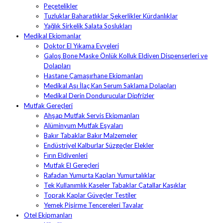
Peçetelikler
Tuzluklar Baharatlıklar Şekerlikler Kürdanlıklar
Yağlık Sirkelik Salata Soslukları
Medikal Ekipmanlar
Doktor El Yıkama Evyeleri
Galoş Bone Maske Önlük Kolluk Eldiven Dispenserleri ve
Dolapları
Hastane Çamaşırhane Ekipmanları
Medikal Aşı İlaç Kan Serum Saklama Dolapları
Medikal Derin Dondurucular Dipfrizler
Mutfak Gereçleri
Ahşap Mutfak Servis Ekipmanları
Alüminyum Mutfak Eşyaları
Bakır Tabaklar Bakır Malzemeler
Endüstriyel Kalburlar Süzgeçler Elekler
Fırın Eldivenleri
Mutfak El Gereçleri
Rafadan Yumurta Kapları Yumurtalıklar
Tek Kullanımlık Kaseler Tabaklar Çatallar Kaşıklar
Toprak Kaplar Güveçler Testiler
Yemek Pişirme Tencereleri Tavalar
Otel Ekipmanları