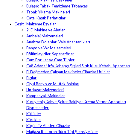
Bulaşık Tabak Temizleme Tabancası
Tabak Yıkama Makineleri
Çatal Kaşık Parlatıcıları
Çeşitli Malzeme Eşyalar
2. El Makine ve Aletler
Ambalaj Malzemeleri
Anahtar Dolapları Vale Anahtarlıkları
Banyo ve Wc Malzemeleri
Bölümleyiciler-Seperatörler
Cam Borular ve Cam Tüpler
Cağ Adana Urfa Kebapçı Şişleri Sırık Kuzu Kebabı Aparatları
El Değmeden Çalışan Makineler Cihazlar Ürünler
Fıçılar
Giysi Banyo ve Mutfak Askıları
Hırdavat Malzemeleri
Kampanyalı Makinalar
Kuruyemiş Kahve Şeker Bakliyat Krema Verme Aparatları
Dispenserleri
Küllükler
Kürekler
Küçük Ev Aletleri Cihazlar
Mağaza Restoran Büro Tipi Şemsiyelikler