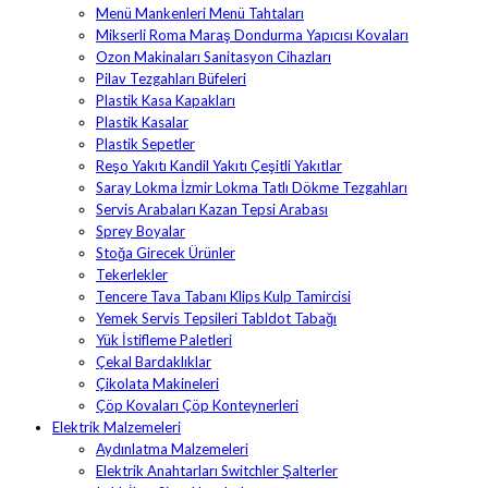
Menü Mankenleri Menü Tahtaları
Mikserli Roma Maraş Dondurma Yapıcısı Kovaları
Ozon Makinaları Sanitasyon Cihazları
Pilav Tezgahları Büfeleri
Plastik Kasa Kapakları
Plastik Kasalar
Plastik Sepetler
Reşo Yakıtı Kandil Yakıtı Çeşitli Yakıtlar
Saray Lokma İzmir Lokma Tatlı Dökme Tezgahları
Servis Arabaları Kazan Tepsi Arabası
Sprey Boyalar
Stoğa Girecek Ürünler
Tekerlekler
Tencere Tava Tabanı Klips Kulp Tamircisi
Yemek Servis Tepsileri Tabldot Tabağı
Yük İstifleme Paletleri
Çekal Bardaklıklar
Çikolata Makineleri
Çöp Kovaları Çöp Konteynerleri
Elektrik Malzemeleri
Aydınlatma Malzemeleri
Elektrik Anahtarları Switchler Şalterler