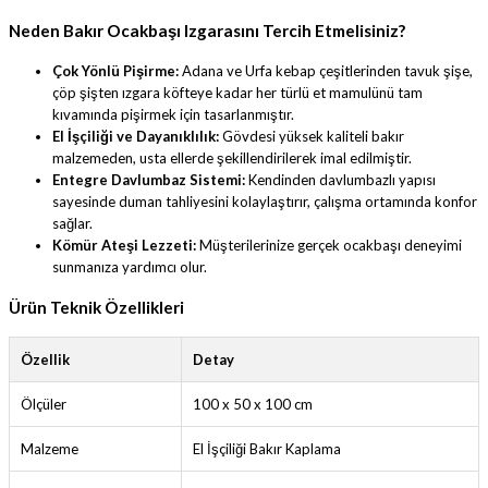
Neden Bakır Ocakbaşı Izgarasını Tercih Etmelisiniz?
Çok Yönlü Pişirme:
Adana ve Urfa kebap çeşitlerinden tavuk şişe,
çöp şişten ızgara köfteye kadar her türlü et mamulünü tam
kıvamında pişirmek için tasarlanmıştır.
El İşçiliği ve Dayanıklılık:
Gövdesi yüksek kaliteli bakır
malzemeden, usta ellerde şekillendirilerek imal edilmiştir.
Entegre Davlumbaz Sistemi:
Kendinden davlumbazlı yapısı
sayesinde duman tahliyesini kolaylaştırır, çalışma ortamında konfor
sağlar.
Kömür Ateşi Lezzeti:
Müşterilerinize gerçek ocakbaşı deneyimi
sunmanıza yardımcı olur.
Ürün Teknik Özellikleri
Özellik
Detay
Ölçüler
100 x 50 x 100 cm
Malzeme
El İşçiliği Bakır Kaplama