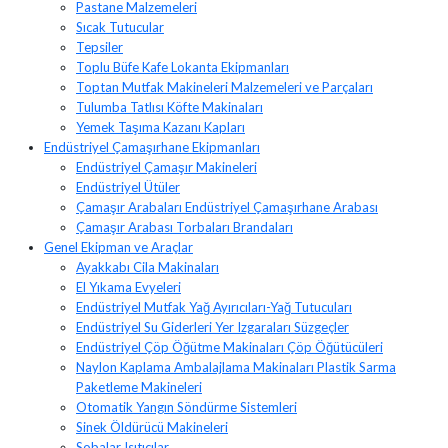
Pastane Malzemeleri
Sıcak Tutucular
Tepsiler
Toplu Büfe Kafe Lokanta Ekipmanları
Toptan Mutfak Makineleri Malzemeleri ve Parçaları
Tulumba Tatlısı Köfte Makinaları
Yemek Taşıma Kazanı Kapları
Endüstriyel Çamaşırhane Ekipmanları
Endüstriyel Çamaşır Makineleri
Endüstriyel Ütüler
Çamaşır Arabaları Endüstriyel Çamaşırhane Arabası
Çamaşır Arabası Torbaları Brandaları
Genel Ekipman ve Araçlar
Ayakkabı Cila Makinaları
El Yıkama Evyeleri
Endüstriyel Mutfak Yağ Ayırıcıları-Yağ Tutucuları
Endüstriyel Su Giderleri Yer Izgaraları Süzgeçler
Endüstriyel Çöp Öğütme Makinaları Çöp Öğütücüleri
Naylon Kaplama Ambalajlama Makinaları Plastik Sarma
Paketleme Makineleri
Otomatik Yangın Söndürme Sistemleri
Sinek Öldürücü Makineleri
Sobalar Isıtıcılar