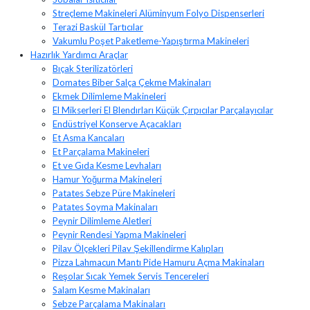
Streçleme Makineleri Alüminyum Folyo Dispenserleri
Terazi Baskül Tartıcılar
Vakumlu Poşet Paketleme-Yapıştırma Makineleri
Hazırlık Yardımcı Araçlar
Bıçak Sterilizatörleri
Domates Biber Salça Çekme Makinaları
Ekmek Dilimleme Makineleri
El Mikserleri El Blendırları Küçük Çırpıcılar Parçalayıcılar
Endüstriyel Konserve Açacakları
Et Asma Kancaları
Et Parçalama Makineleri
Et ve Gıda Kesme Levhaları
Hamur Yoğurma Makineleri
Patates Sebze Püre Makineleri
Patates Soyma Makinaları
Peynir Dilimleme Aletleri
Peynir Rendesi Yapma Makineleri
Pilav Ölçekleri Pilav Şekillendirme Kalıpları
Pizza Lahmacun Mantı Pide Hamuru Açma Makinaları
Reşolar Sıcak Yemek Servis Tencereleri
Salam Kesme Makinaları
Sebze Parçalama Makinaları