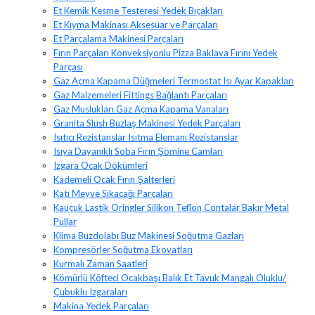
Et Kemik Kesme Testeresi Yedek Bıçakları
Et Kıyma Makinası Aksesuar ve Parçaları
Et Parçalama Makinesi Parçaları
Fırın Parçaları Konveksiyonlu Pizza Baklava Fırını Yedek
Parçası
Gaz Açma Kapama Düğmeleri Termostat Isı Ayar Kapakları
Gaz Malzemeleri Fittings Bağlantı Parçaları
Gaz Muslukları Gaz Açma Kapama Vanaları
Granita Slush Buzlaş Makinesi Yedek Parçaları
Isıtıcı Rezistanslar Isıtma Elemanı Rezistanslar
Isıya Dayanıklı Soba Fırın Şömine Camları
Izgara Ocak Dökümleri
Kademeli Ocak Fırın Şalterleri
Katı Meyve Sıkacağı Parçaları
Kauçuk Lastik Oringler Silikon Teflon Contalar Bakır Metal
Pullar
Klima Buzdolabı Buz Makinesi Soğutma Gazları
Kompresörler Soğutma Ekovatları
Kurmalı Zaman Saatleri
Kömürlü Köfteci Ocakbaşı Balık Et Tavuk Mangalı Oluklu/
Çubuklu Izgaraları
Makina Yedek Parçaları