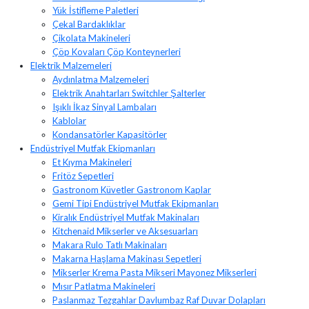
Yük İstifleme Paletleri
Çekal Bardaklıklar
Çikolata Makineleri
Çöp Kovaları Çöp Konteynerleri
Elektrik Malzemeleri
Aydınlatma Malzemeleri
Elektrik Anahtarları Switchler Şalterler
Işıklı İkaz Sinyal Lambaları
Kablolar
Kondansatörler Kapasitörler
Endüstriyel Mutfak Ekipmanları
Et Kıyma Makineleri
Fritöz Sepetleri
Gastronom Küvetler Gastronom Kaplar
Gemi Tipi Endüstriyel Mutfak Ekipmanları
Kiralık Endüstriyel Mutfak Makinaları
Kitchenaid Mikserler ve Aksesuarları
Makara Rulo Tatlı Makinaları
Makarna Haşlama Makinası Sepetleri
Mikserler Krema Pasta Mikseri Mayonez Mikserleri
Mısır Patlatma Makineleri
Paslanmaz Tezgahlar Davlumbaz Raf Duvar Dolapları