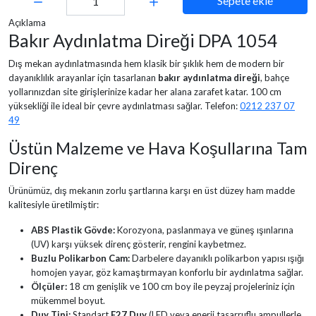
Sepete ekle
Açıklama
Bakır Aydınlatma Direği DPA 1054
Dış mekan aydınlatmasında hem klasik bir şıklık hem de modern bir
dayanıklılık arayanlar için tasarlanan
bakır aydınlatma direği
, bahçe
yollarınızdan site girişlerinize kadar her alana zarafet katar. 100 cm
yüksekliği ile ideal bir çevre aydınlatması sağlar. Telefon:
0212 237 07
49
Üstün Malzeme ve Hava Koşullarına Tam
Direnç
Ürünümüz, dış mekanın zorlu şartlarına karşı en üst düzey ham madde
kalitesiyle üretilmiştir:
ABS Plastik Gövde:
Korozyona, paslanmaya ve güneş ışınlarına
(UV) karşı yüksek direnç gösterir, rengini kaybetmez.
Buzlu Polikarbon Cam:
Darbelere dayanıklı polikarbon yapısı ışığı
homojen yayar, göz kamaştırmayan konforlu bir aydınlatma sağlar.
Ölçüler:
18 cm genişlik ve 100 cm boy ile peyzaj projeleriniz için
mükemmel boyut.
Duy Tipi:
Standart
E27 Duy
(LED veya enerji tasarruflu ampullerle