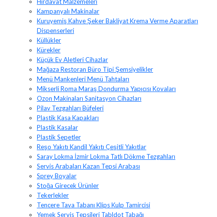
Hırdavat Malzemeleri
Kampanyalı Makinalar
Kuruyemiş Kahve Şeker Bakliyat Krema Verme Aparatları
Dispenserleri
Küllükler
Kürekler
Küçük Ev Aletleri Cihazlar
Mağaza Restoran Büro Tipi Şemsiyelikler
Menü Mankenleri Menü Tahtaları
Mikserli Roma Maraş Dondurma Yapıcısı Kovaları
Ozon Makinaları Sanitasyon Cihazları
Pilav Tezgahları Büfeleri
Plastik Kasa Kapakları
Plastik Kasalar
Plastik Sepetler
Reşo Yakıtı Kandil Yakıtı Çeşitli Yakıtlar
Saray Lokma İzmir Lokma Tatlı Dökme Tezgahları
Servis Arabaları Kazan Tepsi Arabası
Sprey Boyalar
Stoğa Girecek Ürünler
Tekerlekler
Tencere Tava Tabanı Klips Kulp Tamircisi
Yemek Servis Tepsileri Tabldot Tabağı