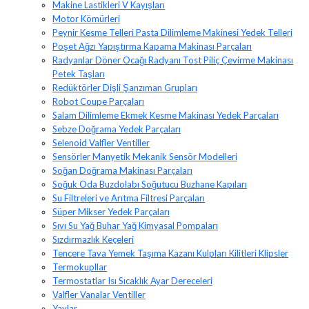
Makine Lastikleri V Kayışları
Motor Kömürleri
Peynir Kesme Telleri Pasta Dilimleme Makinesi Yedek Telleri
Poşet Ağzı Yapıştırma Kapama Makinası Parçaları
Radyanlar Döner Ocağı Radyanı Tost Piliç Çevirme Makinası
Petek Taşları
Redüktörler Dişli Şanzıman Grupları
Robot Coupe Parçaları
Salam Dilimleme Ekmek Kesme Makinası Yedek Parçaları
Sebze Doğrama Yedek Parçaları
Selenoid Valfler Ventiller
Sensörler Manyetik Mekanik Sensör Modelleri
Soğan Doğrama Makinası Parçaları
Soğuk Oda Buzdolabı Soğutucu Buzhane Kapıları
Su Filtreleri ve Arıtma Filtresi Parçaları
Süper Mikser Yedek Parçaları
Sıvı Su Yağ Buhar Yağ Kimyasal Pompaları
Sızdırmazlık Keçeleri
Tencere Tava Yemek Taşıma Kazanı Kulpları Kilitleri Klipsler
Termokupllar
Termostatlar Isı Sıcaklık Ayar Dereceleri
Valfler Vanalar Ventiller
Yaylar