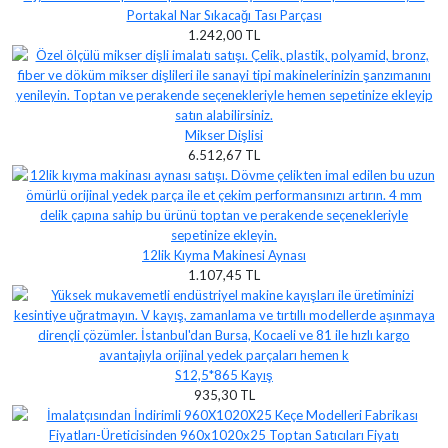
Portakal Nar Sıkacağı Tası Parçası
1.242,00 TL
Mikser Dişlisi
6.512,67 TL
12lik Kıyma Makinesi Aynası
1.107,45 TL
S12,5*865 Kayış
935,30 TL