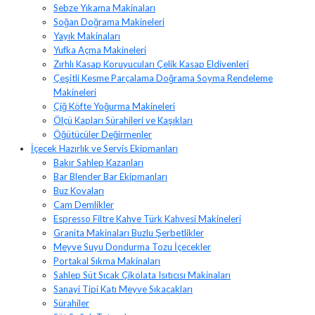
Sebze Yıkama Makinaları
Soğan Doğrama Makineleri
Yayık Makinaları
Yufka Açma Makineleri
Zırhlı Kasap Koruyucuları Çelik Kasap Eldivenleri
Çeşitli Kesme Parçalama Doğrama Soyma Rendeleme
Makineleri
Çiğ Köfte Yoğurma Makineleri
Ölçü Kapları Sürahileri ve Kaşıkları
Öğütücüler Değirmenler
İçecek Hazırlık ve Servis Ekipmanları
Bakır Sahlep Kazanları
Bar Blender Bar Ekipmanları
Buz Kovaları
Cam Demlikler
Espresso Filtre Kahve Türk Kahvesi Makineleri
Granita Makinaları Buzlu Şerbetlikler
Meyve Suyu Dondurma Tozu İçecekler
Portakal Sıkma Makinaları
Sahlep Süt Sıcak Çikolata Isıtıcısı Makinaları
Sanayi Tipi Katı Meyve Sıkacakları
Sürahiler