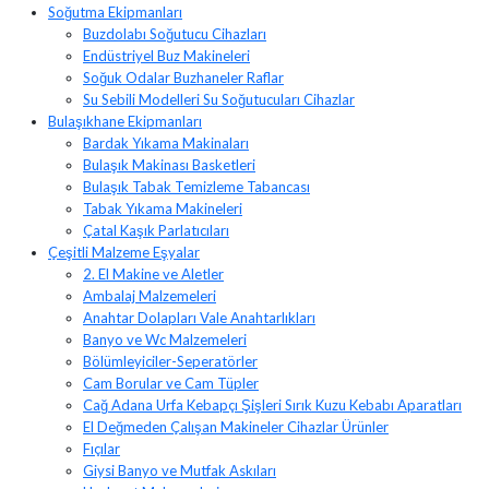
Soğutma Ekipmanları
Buzdolabı Soğutucu Cihazları
Endüstriyel Buz Makineleri
Soğuk Odalar Buzhaneler Raflar
Su Sebili Modelleri Su Soğutucuları Cihazlar
Bulaşıkhane Ekipmanları
Bardak Yıkama Makinaları
Bulaşık Makinası Basketleri
Bulaşık Tabak Temizleme Tabancası
Tabak Yıkama Makineleri
Çatal Kaşık Parlatıcıları
Çeşitli Malzeme Eşyalar
2. El Makine ve Aletler
Ambalaj Malzemeleri
Anahtar Dolapları Vale Anahtarlıkları
Banyo ve Wc Malzemeleri
Bölümleyiciler-Seperatörler
Cam Borular ve Cam Tüpler
Cağ Adana Urfa Kebapçı Şişleri Sırık Kuzu Kebabı Aparatları
El Değmeden Çalışan Makineler Cihazlar Ürünler
Fıçılar
Giysi Banyo ve Mutfak Askıları