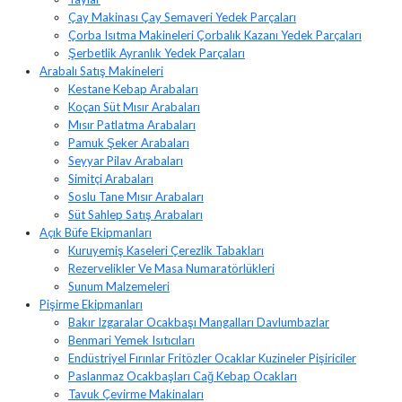
Çay Makinası Çay Semaveri Yedek Parçaları
Çorba Isıtma Makineleri Çorbalık Kazanı Yedek Parçaları
Şerbetlik Ayranlık Yedek Parçaları
Arabalı Satış Makineleri
Kestane Kebap Arabaları
Koçan Süt Mısır Arabaları
Mısır Patlatma Arabaları
Pamuk Şeker Arabaları
Seyyar Pilav Arabaları
Simitçi Arabaları
Soslu Tane Mısır Arabaları
Süt Sahlep Satış Arabaları
Açık Büfe Ekipmanları
Kuruyemiş Kaseleri Çerezlik Tabakları
Rezervelikler Ve Masa Numaratörlükleri
Sunum Malzemeleri
Pişirme Ekipmanları
Bakır Izgaralar Ocakbaşı Mangalları Davlumbazlar
Benmari Yemek Isıtıcıları
Endüstriyel Fırınlar Fritözler Ocaklar Kuzineler Pişiriciler
Paslanmaz Ocakbaşları Cağ Kebap Ocakları
Tavuk Çevirme Makinaları