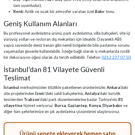
tam uyumludur).
Renk:
Antik ve sıcak bir atmosfer yaratan özel
Bakır
tonu.
Geniş Kullanım Alanları
Bu profesyonel aydınlatma ürünü; park aydınlatma, villa bahçeleri, site içi
yürüyüş yolları ve restoran dış mekanları için idealdir. Dayanıklı ABS
yapısı sayesinde deniz kenarı gibi nemli bölgelerde bile paslanma sorunu
yaşamadan güvenle kullanılabilir. İsteğe bağlı olarak iç mekanlarda rustik
bir dekorasyon öğesi olarak da tercih edilebilir. Telefon:
0212 237 07 50
İstanbul'dan 81 Vilayete Güvenli
Teslimat
İstanbul
merkezimizden titizlikle paketlenen ürünlerimizle;
Ankara
'daki
site projelerinden
İzmir
'deki sahil bahçelerine,
Antalya
'daki turistik
tesislerden
Trabzon
'daki park düzenlemelerine kadar Türkiye'nin
81
vilayetine
hizmet veriyoruz.
Bursa, Gaziantep, Konya, Diyarbakır
ve
diğer tüm şehirlerimize en şık aydınlatma çözümlerini ulaştırıyoruz.
Ürünü sepete ekleyerek hemen satın