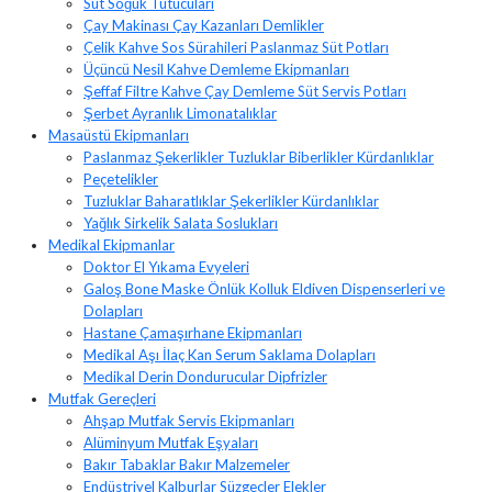
Süt Soğuk Tutucuları
Çay Makinası Çay Kazanları Demlikler
Çelik Kahve Sos Sürahileri Paslanmaz Süt Potları
Üçüncü Nesil Kahve Demleme Ekipmanları
Şeffaf Filtre Kahve Çay Demleme Süt Servis Potları
Şerbet Ayranlık Limonatalıklar
Masaüstü Ekipmanları
Paslanmaz Şekerlikler Tuzluklar Biberlikler Kürdanlıklar
Peçetelikler
Tuzluklar Baharatlıklar Şekerlikler Kürdanlıklar
Yağlık Sirkelik Salata Soslukları
Medikal Ekipmanlar
Doktor El Yıkama Evyeleri
Galoş Bone Maske Önlük Kolluk Eldiven Dispenserleri ve
Dolapları
Hastane Çamaşırhane Ekipmanları
Medikal Aşı İlaç Kan Serum Saklama Dolapları
Medikal Derin Dondurucular Dipfrizler
Mutfak Gereçleri
Ahşap Mutfak Servis Ekipmanları
Alüminyum Mutfak Eşyaları
Bakır Tabaklar Bakır Malzemeler
Endüstriyel Kalburlar Süzgeçler Elekler