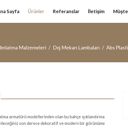
na Sayfa
Ürünler
Referanslar
İletişim
Müşter
ınlatma Malzemeleri
Dış Mekan Lambaları
Abs Plast
atma armatürü modellerinden olan bu bahçe ışıklandırma
abileceğiniz son derece dekoratif ve modern bir görünüme