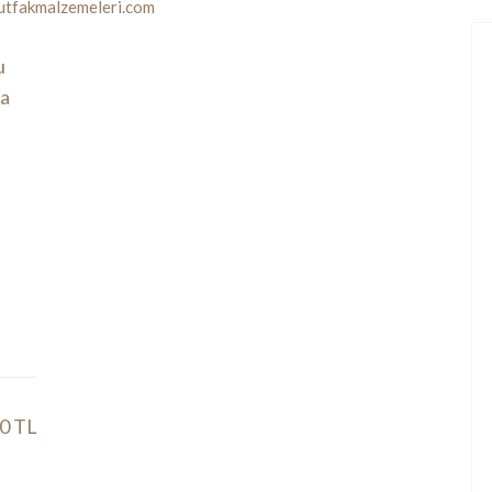
tfakmalzemeleri.com
00 TL