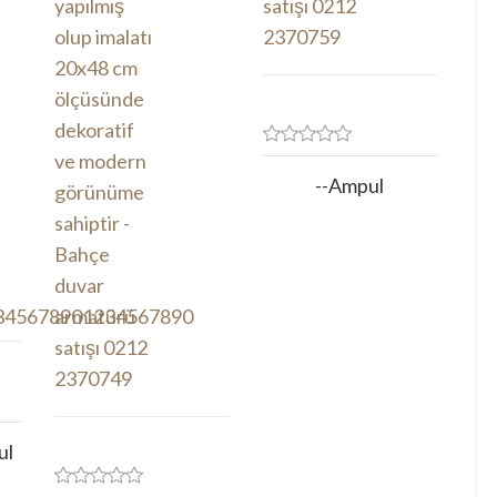
--Ampul
ul