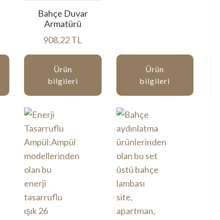
Bahçe Duvar
Armatürü
908,22 TL
Ürün
Ürün
bilgileri
bilgileri