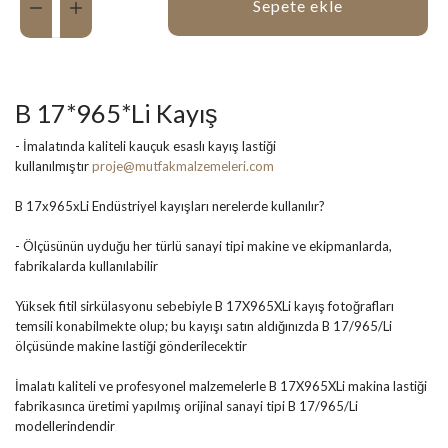
Sepete ekle
B 17*965*Li Kayış
- İmalatında kaliteli kauçuk esaslı kayış lastiği
kullanılmıştır
proje@mutfakmalzemeleri.com
B 17x965xLi Endüstriyel kayışları nerelerde kullanılır?
- Ölçüsünün uyduğu her türlü sanayi tipi makine ve ekipmanlarda,
fabrikalarda kullanılabilir
Yüksek fitil sirkülasyonu sebebiyle B 17X965XLi kayış fotoğrafları
temsili konabilmekte olup; bu kayışı satın aldığınızda B 17/965/Li
ölçüsünde makine lastiği gönderilecektir
İmalatı kaliteli ve profesyonel malzemelerle B 17X965XLi makina lastiği
fabrikasınca üretimi yapılmış orijinal sanayi tipi B 17/965/Li
modellerindendir