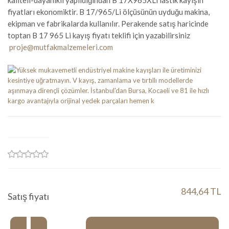
kaliteli-dayanıklı yapıldığından B 17X965XLi lastik kayışın
fiyatları ekonomiktir. B 17/965/Li ölçüsünün uyduğu makina,
ekipman ve fabrikalarda kullanılır. Perakende satış haricinde
toptan B 17 965 Li kayış fiyatı teklifi için yazabilirsiniz
proje@mutfakmalzemeleri.com
844,64 TL
Satış fiyatı
Miktar: