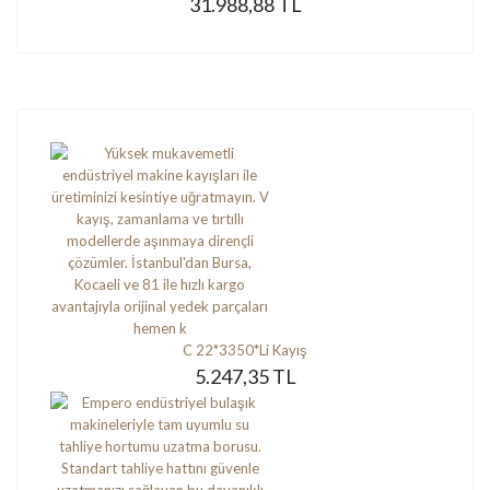
31.988,88 TL
C 22*3350*Li Kayış
5.247,35 TL