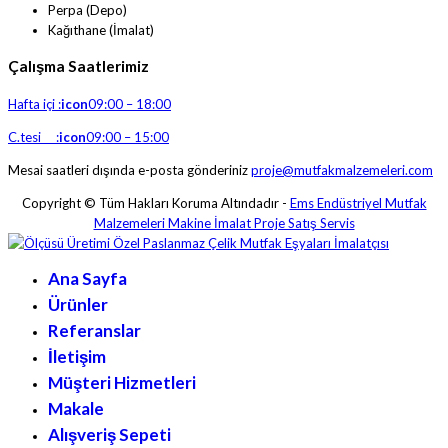
Perpa (Depo)
Kağıthane (İmalat)
Çalışma Saatlerimiz
Hafta içi :
icon
09:00 – 18:00
C.tesi :
icon
09:00 – 15:00
Mesai saatleri dışında e-posta gönderiniz
proje@mutfakmalzemeleri.com
Copyright © Tüm Hakları Koruma Altındadır -
Ems Endüstriyel Mutfak
Malzemeleri Makine İmalat Proje Satış Servis
Ana Sayfa
Ürünler
Referanslar
İletişim
Müşteri Hizmetleri
Makale
Alışveriş Sepeti