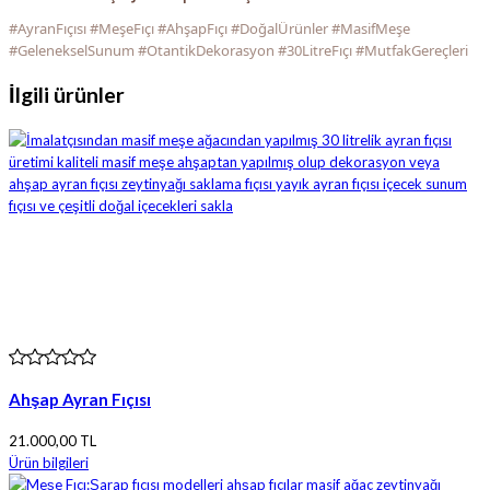
#AyranFıçısı #MeşeFıçı #AhşapFıçı #DoğalÜrünler #MasifMeşe
#GelenekselSunum #OtantikDekorasyon #30LitreFıçı #MutfakGereçleri
İlgili ürünler
Ahşap Ayran Fıçısı
21.000,00 TL
Ürün bilgileri