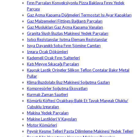
Fırın Parçaları Konveksiyonlu Pizza Baklava Fırını Yedek
Parçası
Gaz Açma Kapama Düğmeleri Termostat Isı Ayar Kapakları
Gaz Malzemeleri Fittings Bağlantı Parçaları
Gaz Muslukları Gaz Açma Kapama Vanaları
Granita Slush Buzlaş Makinesi Yedek Parçaları
Isıtıcı Rezistanslar Isıtma Elemanı Rezistanslar
Isıya Dayanıklı Soba Fırın Şömine Camları
Izgara Ocak Dökümleri
Kademeli Ocak Fırın Şalterleri
Katı Meyve Sıkacağı Parçaları
Kauçuk Lastik Oringler Silikon Teflon Contalar Bakır Metal
Pullar
Klima Buzdolabı Buz Makinesi Soğutma Gazları
Kompresörler Soğutma Ekovatları
Kurmalı Zaman Saatleri
Kömürlü Köfteci Ocakbaşı Balık Et Tavuk Mangalı Oluklu/
Çubuklu Izgaraları
Makina Yedek Parçaları
Makine Lastikleri V Kayışları
Motor Kömürleri
Peynir Kesme Telleri Pasta Dilimleme Makinesi Yedek Telleri