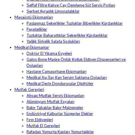
Şeffaf Filtre Kahve Çay Demleme Süt Servis Potları
Şerbet Ayranlık Limonatalıklar
Masaüstü Ekipmanları
Paslanmaz Şekerlikler Tuzluklar Biberlikler Kürdanlıklar
Peçetelikler
Tuzluklar Baharatlıklar Şekerlikler Kürdanlıklar
Yağlık Sirkelik Salata Soslukları
Medikal Ekipmanlar
Doktor El Yıkama Evyeleri
Galoş Bone Maske Önlük Kolluk Eldiven Dispenserleri ve
Dolapları
Hastane Çamaşırhane Ekipmanları
Medikal Aşı İlaç Kan Serum Saklama Dolapları
Medikal Derin Dondurucular Dipfrizler
Mutfak Gereçleri
Ahşap Mutfak Servis Ekipmanları
Alüminyum Mutfak Eşyaları
Bakır Tabaklar Bakır Malzemeler
Endüstriyel Kalburlar Süzgeçler Elekler
Fırın Eldivenleri
Mutfak El Gereçleri
Rafadan Yumurta Kapları Yumurtalıklar