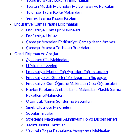
Toplu Büfe Kafe Lokanta Ekipmanları
Toptan Mutfak Makineleri Malzemeleri ve Parçaları
Tulumba Tatlısı Köfte Makinaları
Yemek Taşıma Kazanı Kapları
Endüstriyel Çamaşırhane Ekipmanları
Endüstriyel Çamaşır Makineleri
Endüstriyel Ütüler
Çamaşır Arabaları Endüstriyel Çamaşırhane Arabası
Çamaşır Arabası Torbaları Brandaları
Genel Ekipman ve Araçlar
Ayakkabı Cila Makinaları
El Yıkama Evyeleri
Endüstriyel Mutfak Yağ Ayırıcıları-Yağ Tutucuları
Endüstriyel Su Giderleri Yer Izgaraları Süzgeçler
Endüstriyel Çöp Öğütme Makinaları Çöp Öğütücüleri
Naylon Kaplama Ambalajlama Makinaları Plastik Sarma
Paketleme Makineleri
Otomatik Yangın Söndürme Sistemleri
Sinek Öldürücü Makineleri
Sobalar Isıtıcılar
Streçleme Makineleri Alüminyum Folyo Dispenserleri
Terazi Baskül Tartıcılar
Vakumlu Poşet Paketleme-Yapıştırma Makineleri