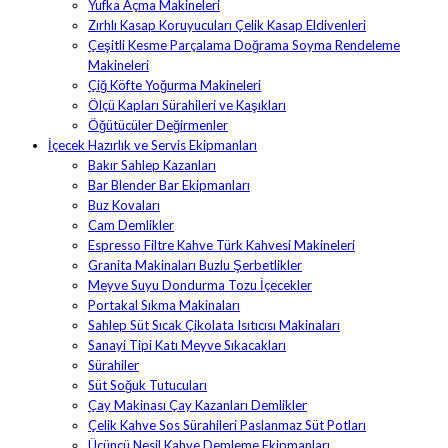
Yufka Açma Makineleri
Zırhlı Kasap Koruyucuları Çelik Kasap Eldivenleri
Çeşitli Kesme Parçalama Doğrama Soyma Rendeleme
Makineleri
Çiğ Köfte Yoğurma Makineleri
Ölçü Kapları Sürahileri ve Kaşıkları
Öğütücüler Değirmenler
İçecek Hazırlık ve Servis Ekipmanları
Bakır Sahlep Kazanları
Bar Blender Bar Ekipmanları
Buz Kovaları
Cam Demlikler
Espresso Filtre Kahve Türk Kahvesi Makineleri
Granita Makinaları Buzlu Şerbetlikler
Meyve Suyu Dondurma Tozu İçecekler
Portakal Sıkma Makinaları
Sahlep Süt Sıcak Çikolata Isıtıcısı Makinaları
Sanayi Tipi Katı Meyve Sıkacakları
Sürahiler
Süt Soğuk Tutucuları
Çay Makinası Çay Kazanları Demlikler
Çelik Kahve Sos Sürahileri Paslanmaz Süt Potları
Üçüncü Nesil Kahve Demleme Ekipmanları