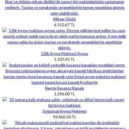
Mikser Dişlisi
6.512,67 TL
12lik Kıyma Makinesi Aynası
1.107,45 TL
Remta Kavanoz Kapağı
1.296,00 TL
Soğutmalı Kıyma Makinesi
93.460,50 TL