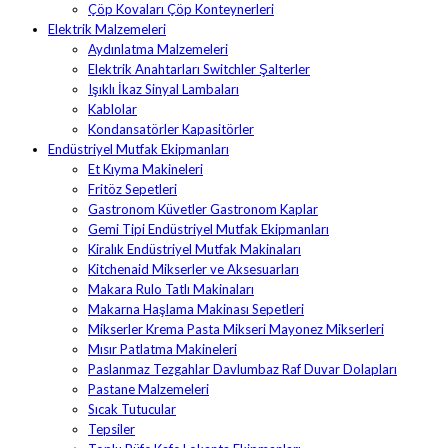
Çöp Kovaları Çöp Konteynerleri
Elektrik Malzemeleri
Aydınlatma Malzemeleri
Elektrik Anahtarları Switchler Şalterler
Işıklı İkaz Sinyal Lambaları
Kablolar
Kondansatörler Kapasitörler
Endüstriyel Mutfak Ekipmanları
Et Kıyma Makineleri
Fritöz Sepetleri
Gastronom Küvetler Gastronom Kaplar
Gemi Tipi Endüstriyel Mutfak Ekipmanları
Kiralık Endüstriyel Mutfak Makinaları
Kitchenaid Mikserler ve Aksesuarları
Makara Rulo Tatlı Makinaları
Makarna Haşlama Makinası Sepetleri
Mikserler Krema Pasta Mikseri Mayonez Mikserleri
Mısır Patlatma Makineleri
Paslanmaz Tezgahlar Davlumbaz Raf Duvar Dolapları
Pastane Malzemeleri
Sıcak Tutucular
Tepsiler