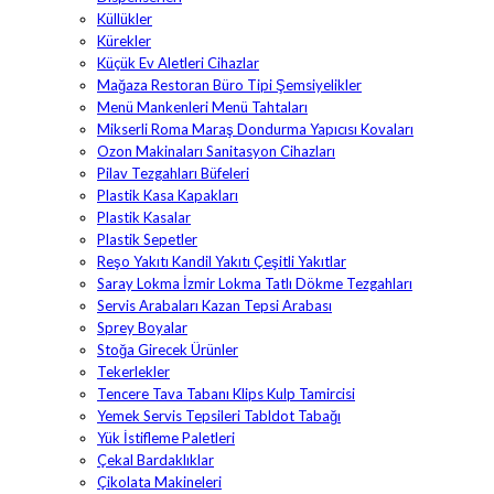
Küllükler
Kürekler
Küçük Ev Aletleri Cihazlar
Mağaza Restoran Büro Tipi Şemsiyelikler
Menü Mankenleri Menü Tahtaları
Mikserli Roma Maraş Dondurma Yapıcısı Kovaları
Ozon Makinaları Sanitasyon Cihazları
Pilav Tezgahları Büfeleri
Plastik Kasa Kapakları
Plastik Kasalar
Plastik Sepetler
Reşo Yakıtı Kandil Yakıtı Çeşitli Yakıtlar
Saray Lokma İzmir Lokma Tatlı Dökme Tezgahları
Servis Arabaları Kazan Tepsi Arabası
Sprey Boyalar
Stoğa Girecek Ürünler
Tekerlekler
Tencere Tava Tabanı Klips Kulp Tamircisi
Yemek Servis Tepsileri Tabldot Tabağı
Yük İstifleme Paletleri
Çekal Bardaklıklar
Çikolata Makineleri