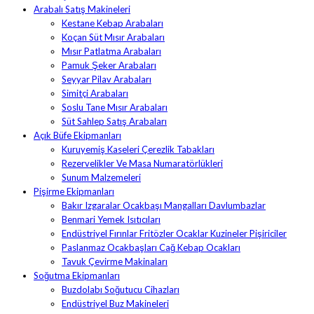
Arabalı Satış Makineleri
Kestane Kebap Arabaları
Koçan Süt Mısır Arabaları
Mısır Patlatma Arabaları
Pamuk Şeker Arabaları
Seyyar Pilav Arabaları
Simitçi Arabaları
Soslu Tane Mısır Arabaları
Süt Sahlep Satış Arabaları
Açık Büfe Ekipmanları
Kuruyemiş Kaseleri Çerezlik Tabakları
Rezervelikler Ve Masa Numaratörlükleri
Sunum Malzemeleri
Pişirme Ekipmanları
Bakır Izgaralar Ocakbaşı Mangalları Davlumbazlar
Benmari Yemek Isıtıcıları
Endüstriyel Fırınlar Fritözler Ocaklar Kuzineler Pişiriciler
Paslanmaz Ocakbaşları Cağ Kebap Ocakları
Tavuk Çevirme Makinaları
Soğutma Ekipmanları
Buzdolabı Soğutucu Cihazları
Endüstriyel Buz Makineleri