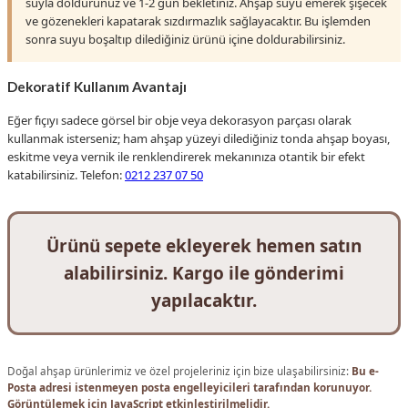
suyla doldurunuz ve 1-2 gün bekletiniz. Ahşap suyu emerek şişecek
ve gözenekleri kapatarak sızdırmazlık sağlayacaktır. Bu işlemden
sonra suyu boşaltıp dilediğiniz ürünü içine doldurabilirsiniz.
Dekoratif Kullanım Avantajı
Eğer fıçıyı sadece görsel bir obje veya dekorasyon parçası olarak
kullanmak isterseniz; ham ahşap yüzeyi dilediğiniz tonda ahşap boyası,
eskitme veya vernik ile renklendirerek mekanınıza otantik bir efekt
katabilirsiniz. Telefon:
0212 237 07 50
Ürünü sepete ekleyerek hemen satın
alabilirsiniz. Kargo ile gönderimi
yapılacaktır.
Doğal ahşap ürünlerimiz ve özel projeleriniz için bize ulaşabilirsiniz:
Bu e-
Posta adresi istenmeyen posta engelleyicileri tarafından korunuyor.
Görüntülemek için JavaScript etkinleştirilmelidir.