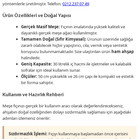
yöntemlerle üretilmiştir. Telefon:
0212 237 07 49
Ürün Özellikleri ve Doğal Yapısı
Gerçek Masif Meşe:
Fıçının imalatında yüksek kaliteli ve
dayanıklı gerçek meşe ağacı kullanılmıştır.
Tamamen Doğal (Sıfır Kimyasal):
Ürünün üzerinde sağlığa
zararlı olabilecek hiçbir yapıştırıcı, cila, vernik veya sentetik
koruyucu bulunmamaktadır. Size ulaştırılan ürün
ham ahşap
halindedir.
Geniş Kapasite:
30 litrelik iç hacmi ile işletmeler ve kalabalık
sofralar için ideal kullanım sunar.
Ölçüler:
50 cm yükseklik ve 26 cm çapı ile kompakt ve estetik
bir forma sahiptir.
Kullanım ve Hazırlık Rehberi
Meşe fıçınızı gerçek bir kullanım aracı olarak değerlendirecekseniz,
ahşabın doğal özelliğinden dolayı sızdırmazlık sağlaması için aşağıdaki
adımları izlemeniz önerilir:
Sızdırmazlık İşlemi:
Fıçıyı kullanmaya başlamadan önce içerisini