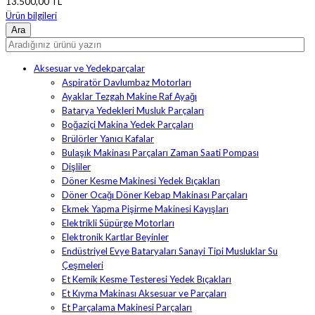
13.500,00 TL
Ürün bilgileri
Aksesuar ve Yedekparçalar
Aspiratör Davlumbaz Motorları
Ayaklar Tezgah Makine Raf Ayağı
Batarya Yedekleri Musluk Parçaları
Boğaziçi Makina Yedek Parçaları
Brülörler Yanıcı Kafalar
Bulaşık Makinası Parçaları Zaman Saati Pompası
Dişliler
Döner Kesme Makinesi Yedek Bıçakları
Döner Ocağı Döner Kebap Makinası Parçaları
Ekmek Yapma Pişirme Makinesi Kayışları
Elektrikli Süpürge Motorları
Elektronik Kartlar Beyinler
Endüstriyel Evye Bataryaları Sanayi Tipi Musluklar Su
Çeşmeleri
Et Kemik Kesme Testeresi Yedek Bıçakları
Et Kıyma Makinası Aksesuar ve Parçaları
Et Parçalama Makinesi Parçaları