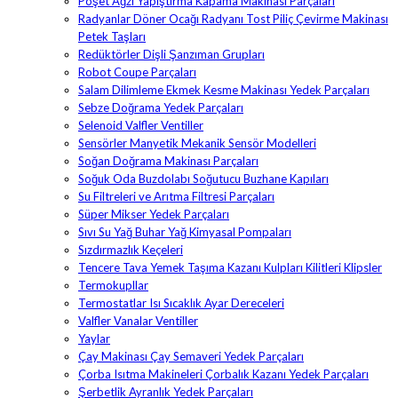
Poşet Ağzı Yapıştırma Kapama Makinası Parçaları
Radyanlar Döner Ocağı Radyanı Tost Piliç Çevirme Makinası
Petek Taşları
Redüktörler Dişli Şanzıman Grupları
Robot Coupe Parçaları
Salam Dilimleme Ekmek Kesme Makinası Yedek Parçaları
Sebze Doğrama Yedek Parçaları
Selenoid Valfler Ventiller
Sensörler Manyetik Mekanik Sensör Modelleri
Soğan Doğrama Makinası Parçaları
Soğuk Oda Buzdolabı Soğutucu Buzhane Kapıları
Su Filtreleri ve Arıtma Filtresi Parçaları
Süper Mikser Yedek Parçaları
Sıvı Su Yağ Buhar Yağ Kimyasal Pompaları
Sızdırmazlık Keçeleri
Tencere Tava Yemek Taşıma Kazanı Kulpları Kilitleri Klipsler
Termokupllar
Termostatlar Isı Sıcaklık Ayar Dereceleri
Valfler Vanalar Ventiller
Yaylar
Çay Makinası Çay Semaveri Yedek Parçaları
Çorba Isıtma Makineleri Çorbalık Kazanı Yedek Parçaları
Şerbetlik Ayranlık Yedek Parçaları