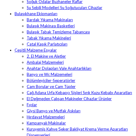
Soğuk Odalar Buzhaneler Raflar
Su Sebili Modelleri Su Soğutucuları Cihazlar
Bulaşıkhane Ekipmanları
Bardak Yıkama Makinaları
Bulaşık Makinası Basketleri
Bulaşık Tabak Temizleme Tabancası
Tabak Yıkama Makineleri
Çatal Kaşık Parlatıcıları
Çeşitli Malzeme Eşyalar
2. El Makine ve Aletler
Ambalaj Malzemeleri
Anahtar Dolapları Vale Anahtarlıkları
Banyo ve Wc Malzemeleri
Bölümleyiciler-Seperatörler
Cam Borular ve Cam Tüpler
Cağ Adana Urfa Kebapçı Şişleri Sırık Kuzu Kebabı Aparatları
El Değmeden Çalışan Makineler Cihazlar Ürünler
Fıçılar
Giysi Banyo ve Mutfak Askıları
Hırdavat Malzemeleri
Kampanyalı Makinalar
Kuruyemiş Kahve Şeker Bakliyat Krema Verme Aparatları
Dispenserleri