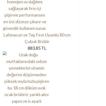
Lahmacun ve Taş Fırın Uyumlu 80 cm
Çubuk Brülör
883,85 TL