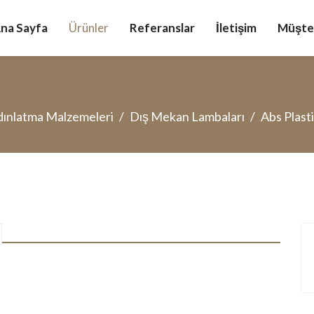
na Sayfa
Ürünler
Referanslar
İletişim
Müşter
ınlatma Malzemeleri
Dış Mekan Lambaları
Abs Plast