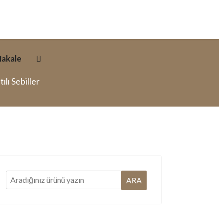
akale
lı Sebiller