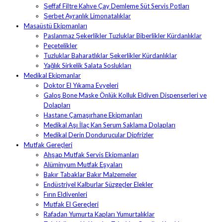
Şeffaf Filtre Kahve Çay Demleme Süt Servis Potları
Şerbet Ayranlık Limonatalıklar
Masaüstü Ekipmanları
Paslanmaz Şekerlikler Tuzluklar Biberlikler Kürdanlıklar
Peçetelikler
Tuzluklar Baharatlıklar Şekerlikler Kürdanlıklar
Yağlık Sirkelik Salata Soslukları
Medikal Ekipmanlar
Doktor El Yıkama Evyeleri
Galoş Bone Maske Önlük Kolluk Eldiven Dispenserleri ve
Dolapları
Hastane Çamaşırhane Ekipmanları
Medikal Aşı İlaç Kan Serum Saklama Dolapları
Medikal Derin Dondurucular Dipfrizler
Mutfak Gereçleri
Ahşap Mutfak Servis Ekipmanları
Alüminyum Mutfak Eşyaları
Bakır Tabaklar Bakır Malzemeler
Endüstriyel Kalburlar Süzgeçler Elekler
Fırın Eldivenleri
Mutfak El Gereçleri
Rafadan Yumurta Kapları Yumurtalıklar