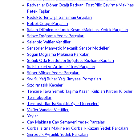
Radyanlar Döner Ocağı Radyanı Tost Piliç Çevirme Makinası
Petek Taşları
Redüktörler Dişli Şanzıman Grupları
Robot Coupe Parçaları
Salam Dilimleme Ekmek Kesme Makinası Yedek Parçaları
Sebze Doğrama Yedek Parçaları
Selenoid Valfler Ventiller
Sensörler Manyetik Mekanik Sensör Modelleri
Soğan Doğrama Makinası Parçaları
Soğuk Oda Buzdolabı Soğutucu Buzhane Kapıları
Su Filtreleri ve Arıtma Filtresi Parçaları
Süper Mikser Yedek Parçaları
Sıvı Su Yağ Buhar Yağ Kimyasal Pompaları
Sızdırmazlık Keçeleri
Tencere Tava Yemek Taşıma Kazanı Kulpları Kilitleri Klipsler
Termokupllar
Termostatlar Isı Sıcaklık Ayar Dereceleri
Valfler Vanalar Ventiller
Yaylar
Çay Makinası Çay Semaveri Yedek Parçaları
Çorba Isıtma Makineleri Çorbalık Kazanı Yedek Parçaları
Şerbetlik Ayranlık Yedek Parçaları