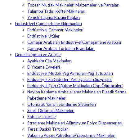
Toptan Mutfak Makineleri Malzemeleri ve Parçaları
Tulumba Tatlısı Köfte Makinaları
Yemek Taşıma Kazanı Kapları
Endüstriyel Çamaşırhane Ekipmanları
Endüstriyel Çamaşır Makineleri
Endüstriyel Ütüler
Çamaşır Arabaları Endüstriyel Çamaşırhane Arabası
Çamaşır Arabası Torbaları Brandaları
Genel Ekipman ve Araçlar
Ayakkabı Cila Makinaları
El Yıkama Evyeleri
Endüstriyel Mutfak Yağ Ayırıcıları-Yağ Tutucuları
Endüstriyel Su Giderleri Yer Izgaraları Süzgeçler
Endüstriyel Çöp Öğütme Makinaları Çöp Öğütücüleri
Naylon Kaplama Ambalajlama Makinaları Plastik Sarma
Paketleme Makineleri
Otomatik Yangın Söndürme Sistemleri
Sinek Öldürücü Makineleri
Sobalar Isıtıcılar
Streçleme Makineleri Alüminyum Folyo Dispenserleri
Terazi Baskül Tartıcılar
Vakumlu Poşet Paketleme-Yapıştırma Makineleri