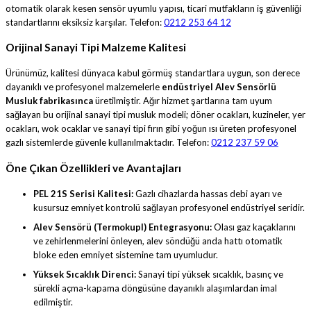
otomatik olarak kesen sensör uyumlu yapısı, ticari mutfakların iş güvenliği
standartlarını eksiksiz karşılar. Telefon:
0212 253 64 12
Orijinal Sanayi Tipi Malzeme Kalitesi
Ürünümüz, kalitesi dünyaca kabul görmüş standartlara uygun, son derece
dayanıklı ve profesyonel malzemelerle
endüstriyel Alev Sensörlü
Musluk fabrikasınca
üretilmiştir. Ağır hizmet şartlarına tam uyum
sağlayan bu orijinal sanayi tipi musluk modeli; döner ocakları, kuzineler, yer
ocakları, wok ocaklar ve sanayi tipi fırın gibi yoğun ısı üreten profesyonel
gazlı sistemlerde güvenle kullanılmaktadır. Telefon:
0212 237 59 06
Öne Çıkan Özellikleri ve Avantajları
PEL 21S Serisi Kalitesi:
Gazlı cihazlarda hassas debi ayarı ve
kusursuz emniyet kontrolü sağlayan profesyonel endüstriyel seridir.
Alev Sensörü (Termokupl) Entegrasyonu:
Olası gaz kaçaklarını
ve zehirlenmelerini önleyen, alev söndüğü anda hattı otomatik
bloke eden emniyet sistemine tam uyumludur.
Yüksek Sıcaklık Direnci:
Sanayi tipi yüksek sıcaklık, basınç ve
sürekli açma-kapama döngüsüne dayanıklı alaşımlardan imal
edilmiştir.