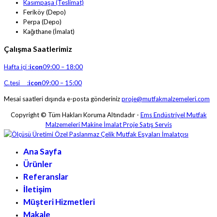
Kasımpaşa (Teslimat)
Feriköy (Depo)
Perpa (Depo)
Kağıthane (İmalat)
Çalışma Saatlerimiz
Hafta içi :
icon
09:00 – 18:00
C.tesi :
icon
09:00 – 15:00
Mesai saatleri dışında e-posta gönderiniz
proje@mutfakmalzemeleri.com
Copyright © Tüm Hakları Koruma Altındadır -
Ems Endüstriyel Mutfak
Malzemeleri Makine İmalat Proje Satış Servis
Ana Sayfa
Ürünler
Referanslar
İletişim
Müşteri Hizmetleri
Makale