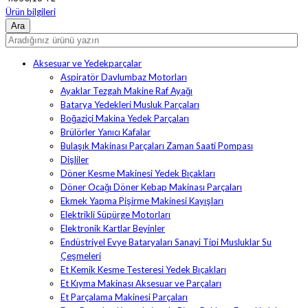
Ürün bilgileri
Aksesuar ve Yedekparçalar
Aspiratör Davlumbaz Motorları
Ayaklar Tezgah Makine Raf Ayağı
Batarya Yedekleri Musluk Parçaları
Boğaziçi Makina Yedek Parçaları
Brülörler Yanıcı Kafalar
Bulaşık Makinası Parçaları Zaman Saati Pompası
Dişliler
Döner Kesme Makinesi Yedek Bıçakları
Döner Ocağı Döner Kebap Makinası Parçaları
Ekmek Yapma Pişirme Makinesi Kayışları
Elektrikli Süpürge Motorları
Elektronik Kartlar Beyinler
Endüstriyel Evye Bataryaları Sanayi Tipi Musluklar Su
Çeşmeleri
Et Kemik Kesme Testeresi Yedek Bıçakları
Et Kıyma Makinası Aksesuar ve Parçaları
Et Parçalama Makinesi Parçaları