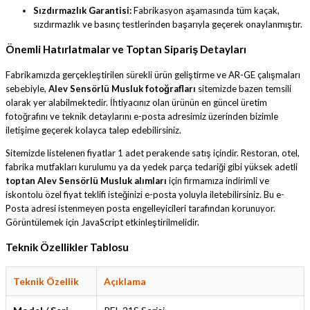
Sızdırmazlık Garantisi:
Fabrikasyon aşamasında tüm kaçak,
sızdırmazlık ve basınç testlerinden başarıyla geçerek onaylanmıştır.
Önemli Hatırlatmalar ve Toptan Sipariş Detayları
Fabrikamızda gerçekleştirilen sürekli ürün geliştirme ve AR-GE çalışmaları
sebebiyle,
Alev Sensörlü Musluk fotoğrafları
sitemizde bazen temsili
olarak yer alabilmektedir. İhtiyacınız olan ürünün en güncel üretim
fotoğrafını ve teknik detaylarını e-posta adresimiz üzerinden bizimle
iletişime geçerek kolayca talep edebilirsiniz.
Sitemizde listelenen fiyatlar 1 adet perakende satış içindir. Restoran, otel,
fabrika mutfakları kurulumu ya da yedek parça tedariği gibi yüksek adetli
toptan Alev Sensörlü Musluk alımları
için firmamıza indirimli ve
iskontolu özel fiyat teklifi isteğinizi e-posta yoluyla iletebilirsiniz.
Bu e-
Posta adresi istenmeyen posta engelleyicileri tarafından korunuyor.
Görüntülemek için JavaScript etkinleştirilmelidir.
Teknik Özellikler Tablosu
Teknik Özellik
Açıklama