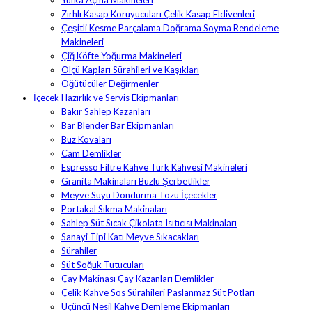
Zırhlı Kasap Koruyucuları Çelik Kasap Eldivenleri
Çeşitli Kesme Parçalama Doğrama Soyma Rendeleme
Makineleri
Çiğ Köfte Yoğurma Makineleri
Ölçü Kapları Sürahileri ve Kaşıkları
Öğütücüler Değirmenler
İçecek Hazırlık ve Servis Ekipmanları
Bakır Sahlep Kazanları
Bar Blender Bar Ekipmanları
Buz Kovaları
Cam Demlikler
Espresso Filtre Kahve Türk Kahvesi Makineleri
Granita Makinaları Buzlu Şerbetlikler
Meyve Suyu Dondurma Tozu İçecekler
Portakal Sıkma Makinaları
Sahlep Süt Sıcak Çikolata Isıtıcısı Makinaları
Sanayi Tipi Katı Meyve Sıkacakları
Sürahiler
Süt Soğuk Tutucuları
Çay Makinası Çay Kazanları Demlikler
Çelik Kahve Sos Sürahileri Paslanmaz Süt Potları
Üçüncü Nesil Kahve Demleme Ekipmanları