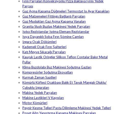
Fırın Parçaları Konveksiyonlu Pizza Baklava Fırını Yedek
Parçası
Gaz Açma Kapama Düğmeleri Termostat Isı Ayar Kapakları
Gaz Malzemeleri Fittings Bağlantı Parçaları
Gaz Muslukları Gaz Açma Kapama Vanaları
Granita Slush Buzlaş Makinesi Yedek Parçaları
Isıtıcı Rezistanslar Isıtma Elemanı Rezistanslar
Isıya Dayanıklı Soba Fırın Şömine Camları
Izgara Ocak Dökümleri
Kademeli Ocak Fırın Şalterleri
Katı Meyve Sıkacağı Parçaları
Kauçuk Lastik Oringler Silikon Teflon Contalar Bakır Metal
Pullar
Klima Buzdolabı Buz Makinesi Soğutma Gazları
Kompresörler Soğutma Ekovatları
Kurmalı Zaman Saatleri
Kömürlü Köfteci Ocakbaşı Balık Et Tavuk Mangalı Oluklu/
Çubuklu Izgaraları
Makina Yedek Parçaları
Makine Lastikleri V Kayışları
Motor Kömürleri
Peynir Kesme Telleri Pasta Dilimleme Makinesi Yedek Telleri
Poşet Ağzı Yapıştırma Kapama Makinası Parçaları