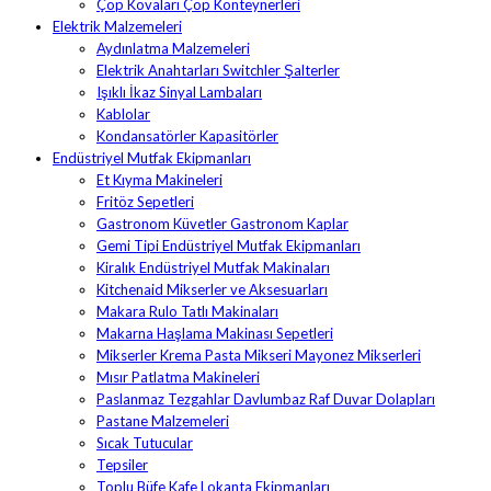
Çöp Kovaları Çöp Konteynerleri
Elektrik Malzemeleri
Aydınlatma Malzemeleri
Elektrik Anahtarları Switchler Şalterler
Işıklı İkaz Sinyal Lambaları
Kablolar
Kondansatörler Kapasitörler
Endüstriyel Mutfak Ekipmanları
Et Kıyma Makineleri
Fritöz Sepetleri
Gastronom Küvetler Gastronom Kaplar
Gemi Tipi Endüstriyel Mutfak Ekipmanları
Kiralık Endüstriyel Mutfak Makinaları
Kitchenaid Mikserler ve Aksesuarları
Makara Rulo Tatlı Makinaları
Makarna Haşlama Makinası Sepetleri
Mikserler Krema Pasta Mikseri Mayonez Mikserleri
Mısır Patlatma Makineleri
Paslanmaz Tezgahlar Davlumbaz Raf Duvar Dolapları
Pastane Malzemeleri
Sıcak Tutucular
Tepsiler
Toplu Büfe Kafe Lokanta Ekipmanları