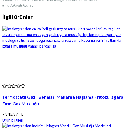
#mutfakyedekparça
İlgili ürünler
Termostatlı Gazlı Benmari Makarna Haşlama Fritözü Izgara
Fırın Gaz Musluğu
7.845,87 TL
Ürün bilgileri