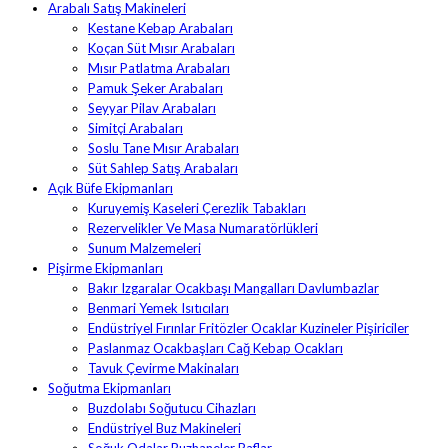
Arabalı Satış Makineleri
Kestane Kebap Arabaları
Koçan Süt Mısır Arabaları
Mısır Patlatma Arabaları
Pamuk Şeker Arabaları
Seyyar Pilav Arabaları
Simitçi Arabaları
Soslu Tane Mısır Arabaları
Süt Sahlep Satış Arabaları
Açık Büfe Ekipmanları
Kuruyemiş Kaseleri Çerezlik Tabakları
Rezervelikler Ve Masa Numaratörlükleri
Sunum Malzemeleri
Pişirme Ekipmanları
Bakır Izgaralar Ocakbaşı Mangalları Davlumbazlar
Benmari Yemek Isıtıcıları
Endüstriyel Fırınlar Fritözler Ocaklar Kuzineler Pişiriciler
Paslanmaz Ocakbaşları Cağ Kebap Ocakları
Tavuk Çevirme Makinaları
Soğutma Ekipmanları
Buzdolabı Soğutucu Cihazları
Endüstriyel Buz Makineleri
Soğuk Odalar Buzhaneler Raflar