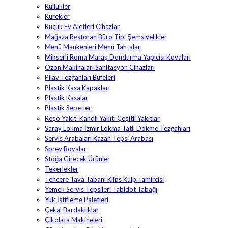
Küllükler
Kürekler
Küçük Ev Aletleri Cihazlar
Mağaza Restoran Büro Tipi Şemsiyelikler
Menü Mankenleri Menü Tahtaları
Mikserli Roma Maraş Dondurma Yapıcısı Kovaları
Ozon Makinaları Sanitasyon Cihazları
Pilav Tezgahları Büfeleri
Plastik Kasa Kapakları
Plastik Kasalar
Plastik Sepetler
Reşo Yakıtı Kandil Yakıtı Çeşitli Yakıtlar
Saray Lokma İzmir Lokma Tatlı Dökme Tezgahları
Servis Arabaları Kazan Tepsi Arabası
Sprey Boyalar
Stoğa Girecek Ürünler
Tekerlekler
Tencere Tava Tabanı Klips Kulp Tamircisi
Yemek Servis Tepsileri Tabldot Tabağı
Yük İstifleme Paletleri
Çekal Bardaklıklar
Çikolata Makineleri