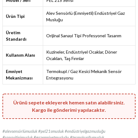
Model / Seri
PEL 21S Serisi
Alev Sensörlü (Emniyetli) Endüstriyel Gaz
Ürün Tipi
Musluğu
Üretim
Orijinal Sanayi Tipi Profesyonel Tasarım
Standardı
Kuzineler, Endüstriyel Ocaklar, Döner
Kullanım Alanı
Ocakları, Taş Fırınlar
Emniyet
Termokupl / Gaz Kesici Mekanik Sensör
Mekanizması
Entegrasyonu
Ürünü sepete ekleyerek hemen satın alabilirsiniz.
Kargo ile gönderimi yapılacaktır.
#alevsensörlümusluk #pel21smusluk #endüstriyelgazmusluğu
#sanayitipimusluk #gazemniyetmusluğu #termokupllumusluk