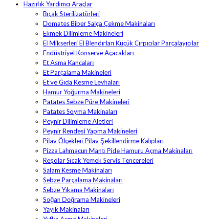
Hazırlık Yardımcı Araçlar
Bıçak Sterilizatörleri
Domates Biber Salça Çekme Makinaları
Ekmek Dilimleme Makineleri
El Mikserleri El Blendırları Küçük Çırpıcılar Parçalayıcılar
Endüstriyel Konserve Açacakları
Et Asma Kancaları
Et Parçalama Makineleri
Et ve Gıda Kesme Levhaları
Hamur Yoğurma Makineleri
Patates Sebze Püre Makineleri
Patates Soyma Makinaları
Peynir Dilimleme Aletleri
Peynir Rendesi Yapma Makineleri
Pilav Ölçekleri Pilav Şekillendirme Kalıpları
Pizza Lahmacun Mantı Pide Hamuru Açma Makinaları
Reşolar Sıcak Yemek Servis Tencereleri
Salam Kesme Makinaları
Sebze Parçalama Makinaları
Sebze Yıkama Makinaları
Soğan Doğrama Makineleri
Yayık Makinaları
Yufka Açma Makineleri