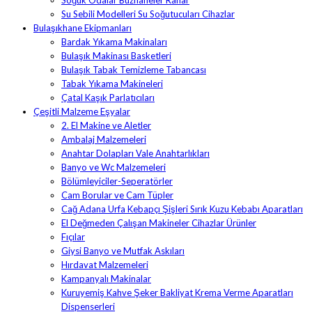
Su Sebili Modelleri Su Soğutucuları Cihazlar
Bulaşıkhane Ekipmanları
Bardak Yıkama Makinaları
Bulaşık Makinası Basketleri
Bulaşık Tabak Temizleme Tabancası
Tabak Yıkama Makineleri
Çatal Kaşık Parlatıcıları
Çeşitli Malzeme Eşyalar
2. El Makine ve Aletler
Ambalaj Malzemeleri
Anahtar Dolapları Vale Anahtarlıkları
Banyo ve Wc Malzemeleri
Bölümleyiciler-Seperatörler
Cam Borular ve Cam Tüpler
Cağ Adana Urfa Kebapçı Şişleri Sırık Kuzu Kebabı Aparatları
El Değmeden Çalışan Makineler Cihazlar Ürünler
Fıçılar
Giysi Banyo ve Mutfak Askıları
Hırdavat Malzemeleri
Kampanyalı Makinalar
Kuruyemiş Kahve Şeker Bakliyat Krema Verme Aparatları
Dispenserleri