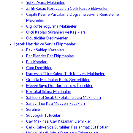
Yufka Açma Makineleri
Zırhlı Kasap Koruyucuları Çelik Kasap Eldivenleri
Çeşitli Kesme Parçalama Doğrama Soyma Rendeleme
Makineleri
Çiğ Köfte Yoğurma Makineleri
Ölçü Kapları Sürahileri ve Kaşıkları
Öğütücüler Değirmenler
İçecek Hazırlık ve Servis Ekipmanları
Bakır Sahlep Kazanları
Bar Blender Bar Ekipmanları
Buz Kovaları
Cam Demlikler
Espresso Filtre Kahve Türk Kahvesi Makineleri
Granita Makinaları Buzlu Şerbetlikler
Meyve Suyu Dondurma Tozu İçecekler
Portakal Sıkma Makinaları
Sahlep Süt Sıcak Çikolata Isıtıcısı Makinaları
Sanayi Tipi Katı Meyve Sıkacakları
Sürahiler
Süt Soğuk Tutucuları
Çay Makinası Çay Kazanları Demlikler
Çelik Kahve Sos Sürahileri Paslanmaz Süt Potları