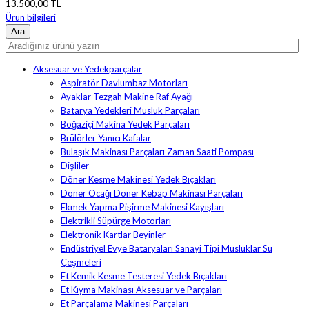
13.500,00 TL
Ürün bilgileri
Aksesuar ve Yedekparçalar
Aspiratör Davlumbaz Motorları
Ayaklar Tezgah Makine Raf Ayağı
Batarya Yedekleri Musluk Parçaları
Boğaziçi Makina Yedek Parçaları
Brülörler Yanıcı Kafalar
Bulaşık Makinası Parçaları Zaman Saati Pompası
Dişliler
Döner Kesme Makinesi Yedek Bıçakları
Döner Ocağı Döner Kebap Makinası Parçaları
Ekmek Yapma Pişirme Makinesi Kayışları
Elektrikli Süpürge Motorları
Elektronik Kartlar Beyinler
Endüstriyel Evye Bataryaları Sanayi Tipi Musluklar Su
Çeşmeleri
Et Kemik Kesme Testeresi Yedek Bıçakları
Et Kıyma Makinası Aksesuar ve Parçaları
Et Parçalama Makinesi Parçaları