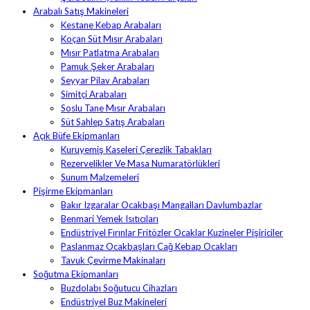
Arabalı Satış Makineleri
Kestane Kebap Arabaları
Koçan Süt Mısır Arabaları
Mısır Patlatma Arabaları
Pamuk Şeker Arabaları
Seyyar Pilav Arabaları
Simitçi Arabaları
Soslu Tane Mısır Arabaları
Süt Sahlep Satış Arabaları
Açık Büfe Ekipmanları
Kuruyemiş Kaseleri Çerezlik Tabakları
Rezervelikler Ve Masa Numaratörlükleri
Sunum Malzemeleri
Pişirme Ekipmanları
Bakır Izgaralar Ocakbaşı Mangalları Davlumbazlar
Benmari Yemek Isıtıcıları
Endüstriyel Fırınlar Fritözler Ocaklar Kuzineler Pişiriciler
Paslanmaz Ocakbaşları Cağ Kebap Ocakları
Tavuk Çevirme Makinaları
Soğutma Ekipmanları
Buzdolabı Soğutucu Cihazları
Endüstriyel Buz Makineleri