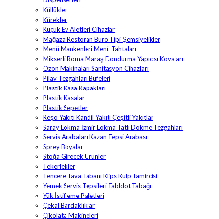
Dispenserleri
Küllükler
Kürekler
Küçük Ev Aletleri Cihazlar
Mağaza Restoran Büro Tipi Şemsiyelikler
Menü Mankenleri Menü Tahtaları
Mikserli Roma Maraş Dondurma Yapıcısı Kovaları
Ozon Makinaları Sanitasyon Cihazları
Pilav Tezgahları Büfeleri
Plastik Kasa Kapakları
Plastik Kasalar
Plastik Sepetler
Reşo Yakıtı Kandil Yakıtı Çeşitli Yakıtlar
Saray Lokma İzmir Lokma Tatlı Dökme Tezgahları
Servis Arabaları Kazan Tepsi Arabası
Sprey Boyalar
Stoğa Girecek Ürünler
Tekerlekler
Tencere Tava Tabanı Klips Kulp Tamircisi
Yemek Servis Tepsileri Tabldot Tabağı
Yük İstifleme Paletleri
Çekal Bardaklıklar
Çikolata Makineleri