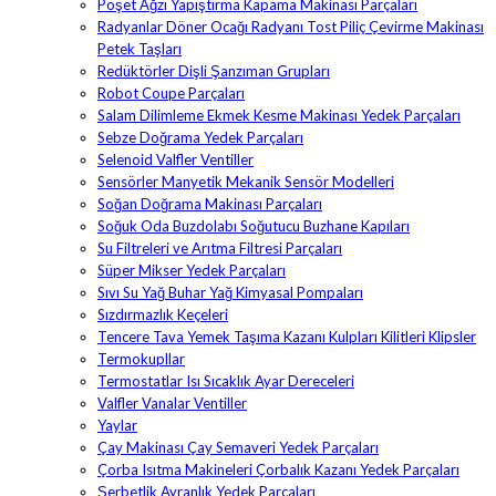
Poşet Ağzı Yapıştırma Kapama Makinası Parçaları
Radyanlar Döner Ocağı Radyanı Tost Piliç Çevirme Makinası
Petek Taşları
Redüktörler Dişli Şanzıman Grupları
Robot Coupe Parçaları
Salam Dilimleme Ekmek Kesme Makinası Yedek Parçaları
Sebze Doğrama Yedek Parçaları
Selenoid Valfler Ventiller
Sensörler Manyetik Mekanik Sensör Modelleri
Soğan Doğrama Makinası Parçaları
Soğuk Oda Buzdolabı Soğutucu Buzhane Kapıları
Su Filtreleri ve Arıtma Filtresi Parçaları
Süper Mikser Yedek Parçaları
Sıvı Su Yağ Buhar Yağ Kimyasal Pompaları
Sızdırmazlık Keçeleri
Tencere Tava Yemek Taşıma Kazanı Kulpları Kilitleri Klipsler
Termokupllar
Termostatlar Isı Sıcaklık Ayar Dereceleri
Valfler Vanalar Ventiller
Yaylar
Çay Makinası Çay Semaveri Yedek Parçaları
Çorba Isıtma Makineleri Çorbalık Kazanı Yedek Parçaları
Şerbetlik Ayranlık Yedek Parçaları