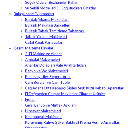
Soğuk Odalar Buzhaneler Raflar
Su Sebili Modelleri Su Soğutucuları Cihazlar
Bulaşıkhane Ekipmanları
Bardak Yıkama Makinaları
Bulaşık Makinası Basketleri
Bulaşık Tabak Temizleme Tabancası
Tabak Yıkama Makineleri
Çatal Kaşık Parlatıcıları
Çeşitli Malzeme Eşyalar
2. El Makine ve Aletler
Ambalaj Malzemeleri
Anahtar Dolapları Vale Anahtarlıkları
Banyo ve Wc Malzemeleri
Bölümleyiciler-Seperatörler
Cam Borular ve Cam Tüpler
Cağ Adana Urfa Kebapçı Şişleri Sırık Kuzu Kebabı Aparatları
El Değmeden Çalışan Makineler Cihazlar Ürünler
Fıçılar
Giysi Banyo ve Mutfak Askıları
Hırdavat Malzemeleri
Kampanyalı Makinalar
Kuruyemiş Kahve Şeker Bakliyat Krema Verme Aparatları