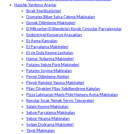
Hazırlık Yardımcı Araçlar
Bıçak Sterilizatörleri
Domates Biber Salça Çekme Makinaları
Ekmek Dilimleme Makineleri
El Mikserleri El Blendırları Küçük Çırpıcılar Parçalayıcılar
Endüstriyel Konserve Açacakları
Et Asma Kancaları
Et Parçalama Makineleri
Et ve Gıda Kesme Levhaları
Hamur Yoğurma Makineleri
Patates Sebze Püre Makineleri
Patates Soyma Makinaları
Peynir Dilimleme Aletleri
Peynir Rendesi Yapma Makineleri
Pilav Ölçekleri Pilav Şekillendirme Kalıpları
Pizza Lahmacun Mantı Pide Hamuru Açma Makinaları
Reşolar Sıcak Yemek Servis Tencereleri
Salam Kesme Makinaları
Sebze Parçalama Makinaları
Sebze Yıkama Makinaları
Soğan Doğrama Makineleri
Yayık Makinaları