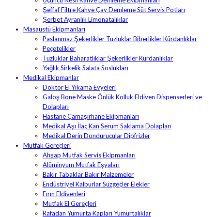
Üçüncü Nesil Kahve Demleme Ekipmanları
Şeffaf Filtre Kahve Çay Demleme Süt Servis Potları
Şerbet Ayranlık Limonatalıklar
Masaüstü Ekipmanları
Paslanmaz Şekerlikler Tuzluklar Biberlikler Kürdanlıklar
Peçetelikler
Tuzluklar Baharatlıklar Şekerlikler Kürdanlıklar
Yağlık Sirkelik Salata Soslukları
Medikal Ekipmanlar
Doktor El Yıkama Evyeleri
Galoş Bone Maske Önlük Kolluk Eldiven Dispenserleri ve
Dolapları
Hastane Çamaşırhane Ekipmanları
Medikal Aşı İlaç Kan Serum Saklama Dolapları
Medikal Derin Dondurucular Dipfrizler
Mutfak Gereçleri
Ahşap Mutfak Servis Ekipmanları
Alüminyum Mutfak Eşyaları
Bakır Tabaklar Bakır Malzemeler
Endüstriyel Kalburlar Süzgeçler Elekler
Fırın Eldivenleri
Mutfak El Gereçleri
Rafadan Yumurta Kapları Yumurtalıklar