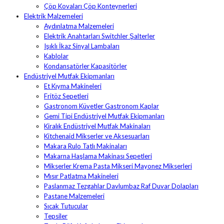
Çöp Kovaları Çöp Konteynerleri
Elektrik Malzemeleri
Aydınlatma Malzemeleri
Elektrik Anahtarları Switchler Şalterler
Işıklı İkaz Sinyal Lambaları
Kablolar
Kondansatörler Kapasitörler
Endüstriyel Mutfak Ekipmanları
Et Kıyma Makineleri
Fritöz Sepetleri
Gastronom Küvetler Gastronom Kaplar
Gemi Tipi Endüstriyel Mutfak Ekipmanları
Kiralık Endüstriyel Mutfak Makinaları
Kitchenaid Mikserler ve Aksesuarları
Makara Rulo Tatlı Makinaları
Makarna Haşlama Makinası Sepetleri
Mikserler Krema Pasta Mikseri Mayonez Mikserleri
Mısır Patlatma Makineleri
Paslanmaz Tezgahlar Davlumbaz Raf Duvar Dolapları
Pastane Malzemeleri
Sıcak Tutucular
Tepsiler