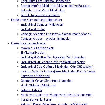
Toplu Büfe Kafe Lokanta Ekipmanları
Toptan Mutfak Makineleri Malzemeleri ve Parçaları
Tulumba Tatlısı Köfte Makinaları
Yemek Taşıma Kazanı Kapları
Endüstriyel Çamaşırhane Ekipmanları
Endüstriyel Çamaşır Makineleri
Endüstriyel Ütüler
Çamaşır Arabaları Endüstriyel Çamaşırhane Arabası
Çamaşır Arabası Torbaları Brandaları
Genel Ekipman ve Araçlar
Ayakkabı Cila Makinaları
El Yıkama Evyeleri
Endüstriyel Mutfak Yağ Ayırıcıları-Yağ Tutucuları
Endüstriyel Su Giderleri Yer Izgaraları Süzgeçler
Endüstriyel Çöp Öğütme Makinaları Çöp Öğütücüleri
Naylon Kaplama Ambalajlama Makinaları Plastik Sarma
Paketleme Makineleri
Otomatik Yangın Söndürme Sistemleri
Sinek Öldürücü Makineleri
Sobalar Isıtıcılar
Streçleme Makineleri Alüminyum Folyo Dispenserleri
Terazi Baskül Tartıcılar
Vakumlu Poşet Paketleme-Yapıştırma Makineleri