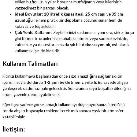
edilen bu fıçı, uzun yıllar boyunca mutfağınızın veya kilerinizin
vazgeçilmez bir parçası olacak.
İdeal Boyutlar:
10 litrelik kapasitesi
,
25 cm çapı
ve
35 cm
uzunluğu
ile hem pratik bir depolama çözümü sunar hem de
kolayca yerleştirilebilir.
Çok Yönlü Kullanım:
Zeytinlerinizi saklamanın yanı sıra, sirke, turşu
gibi fermente ürünlerinizi muhafaza etmek veya sadece evinizde,
kafenizde ya da restoranınızda şık bir
dekorasyon objesi
olarak
kullanmak için de idealdir.
Kullanım Talimatları
Fıçınızı kullanmaya başlamadan önce
sızdırmazlığını sağlamak
için
içerisini suyla doldurup
1-2 gün bekletmeniz
yeterli. Bu sayede ahşap
genleşerek sızdırmaz hale gelecektir. Sonrasında suyu boşaltıp dilediğiniz
ürünü güvenle depolayabilirsiniz.
Eğer fıçıyı sadece görsel amaçlı kullanmayı düşünüyorsanız, istediğiniz
tonda ahşap boyasıyla renklendirerek mekanınıza eşsiz bir atmosfer
katabilirsiniz.
İletişim: