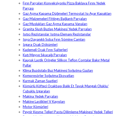
Fırın Parçaları Konveksiyonlu Pizza Baklava Fırını Yedek
Parçası
Gaz Açma Kapama Düğmeleri Termostat Isı Ayar Kapakları
Gaz Malzemeleri Fittings Bağlantı Parçaları
Gaz Muslukları Gaz Açma Kapama Vanaları
Granita Slush Buzlaş Makinesi Yedek Parçaları
Isıtıcı Rezistanslar Isıtma Elemanı Rezistanslar
Isıya Dayanıklı Soba Fırın Şömine Camları
Izgara Ocak Dökümleri
Kademeli Ocak Fırın Şalterleri
Katı Meyve Sıkacağı Parçaları
Kauçuk Lastik Oringler Silikon Teflon Contalar Bakır Metal
Pullar
Klima Buzdolabı Buz Makinesi Soğutma Gazları
Kompresörler Soğutma Ekovatları
Kurmalı Zaman Saatleri
Kömürlü Köfteci Ocakbaşı Balık Et Tavuk Mangalı Oluklu/
Çubuklu Izgaraları
Makina Yedek Parçaları
Makine Lastikleri V Kayışları
Motor Kömürleri
Peynir Kesme Telleri Pasta Dilimleme Makinesi Yedek Telleri