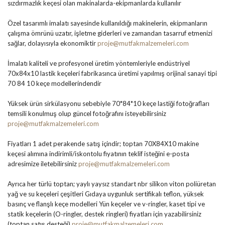
sızdırmazlık keçesi olan makinalarda-ekipmanlarda kullanılır
Özel tasarımlı imalatı sayesinde kullanıldığı makinelerin, ekipmanların
çalışma ömrünü uzatır, işletme giderleri ve zamandan tasarruf etmenizi
sağlar, dolayısıyla ekonomiktir
proje@mutfakmalzemeleri.com
İmalatı kaliteli ve profesyonel üretim yöntemleriyle endüstriyel
70x84x10 lastik keçeleri fabrikasınca üretimi yapılmış orijinal sanayi tipi
70 84 10 keçe modellerindendir
Yüksek ürün sirkülasyonu sebebiyle 70*84*10 keçe lastiği fotoğrafları
temsili konulmuş olup güncel fotoğrafını isteyebilirsiniz
proje@mutfakmalzemeleri.com
Fiyatları 1 adet perakende satış içindir; toptan 70X84X10 makine
keçesi alımına indirimli/iskontolu fiyatının teklif isteğini e-posta
adresimize iletebilirsiniz
proje@mutfakmalzemeleri.com
Ayrıca her türlü toptan; yaylı yaysız standart nbr silikon viton poliüretan
yağ ve su keçeleri çeşitleri Gıdaya uygunluk sertifikalı teflon, yüksek
basınç ve flanşlı keçe modelleri Yün keçeler ve v-ringler, kaset tipi ve
statik keçelerin (O-ringler, destek ringleri) fiyatları için yazabilirsiniz
(toptan satış desteği)
proje@mutfakmalzemeleri.com