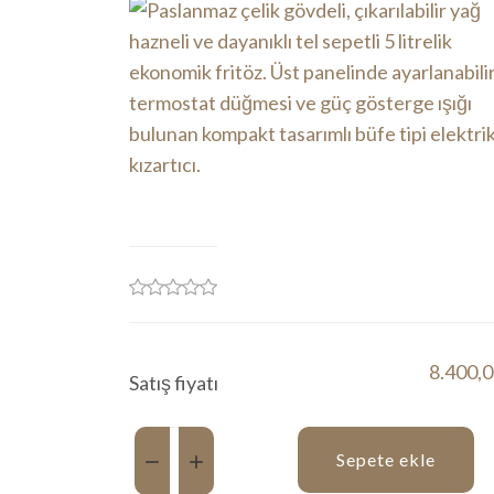
8.400,
Satış fiyatı
Miktar:
Sepete ekle