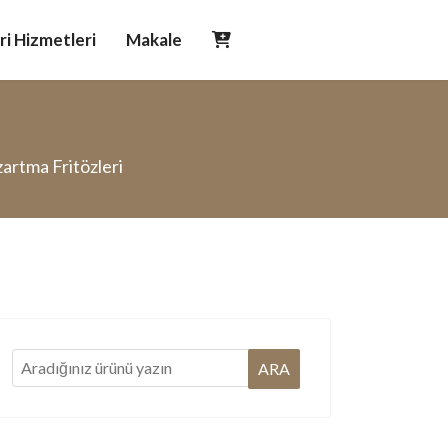
i Hizmetleri
Makale
zartma Fritözleri