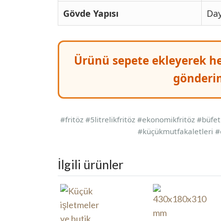
Gövde Yapısı
Day
Ürünü sepete ekleyerek hem
gönderim
#fritöz #5litrelikfritöz #ekonomikfritöz #büf
#küçükmutfakaletleri #e
İlgili ürünler