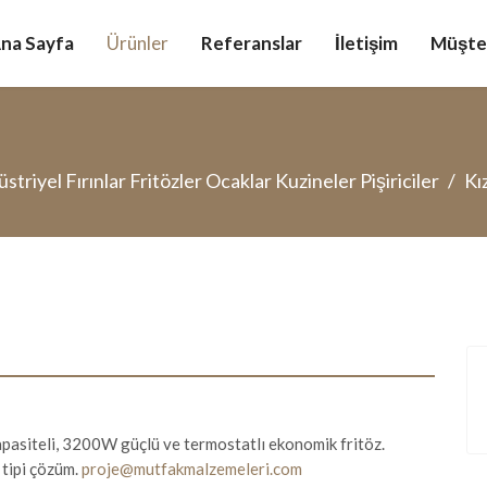
na Sayfa
Ürünler
Referanslar
İletişim
Müşter
striyel Fırınlar Fritözler Ocaklar Kuzineler Pişiriciler
Kı
apasiteli, 3200W güçlü ve termostatlı ekonomik fritöz.
 tipi çözüm.
proje@mutfakmalzemeleri.com