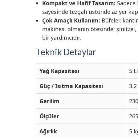
Kompakt ve Hafif Tasarım:
Sadece 5
sayesinde tezgah üstünde az yer kapla
Çok Amaçlı Kullanım:
Büfeler, kanti
makinesi olmanın ötesinde; şinitzel
bir yardımcıdır.
Teknik Detaylar
Yağ Kapasitesi
5 L
Güç / Isıtma Kapasitesi
3.2
Gerilim
230
Ölçüler
265
Ağırlık
5 k