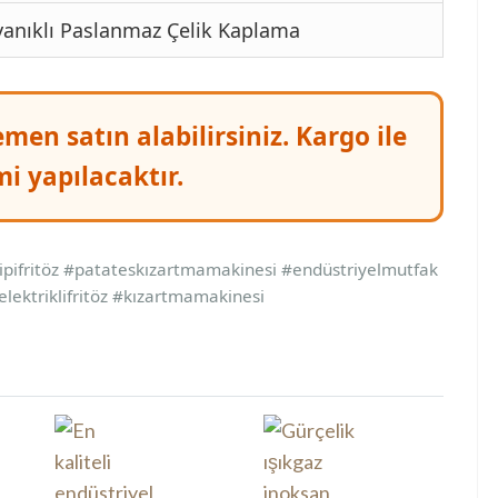
anıklı Paslanmaz Çelik Kaplama
en satın alabilirsiniz. Kargo ile
i yapılacaktır.
etipifritöz #patateskızartmamakinesi #endüstriyelmutfak
lektriklifritöz #kızartmamakinesi