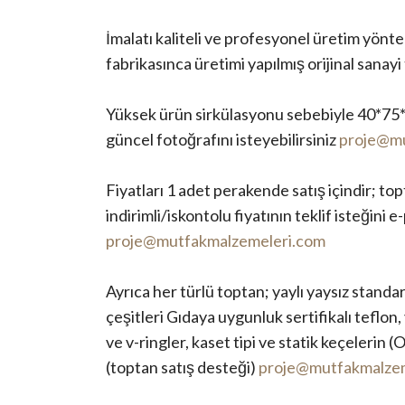
İmalatı kaliteli ve profesyonel üretim yönt
fabrikasınca üretimi yapılmış orijinal sanay
Yüksek ürün sirkülasyonu sebebiyle 40*75*1
güncel fotoğrafını isteyebilirsiniz
proje@mu
Fiyatları 1 adet perakende satış içindir; 
indirimli/iskontolu fiyatının teklif isteğini e
proje@mutfakmalzemeleri.com
Ayrıca her türlü toptan; yaylı yaysız standar
çeşitleri Gıdaya uygunluk sertifikalı teflon
ve v-ringler, kaset tipi ve statik keçelerin (O-
(toptan satış desteği)
proje@mutfakmalzem