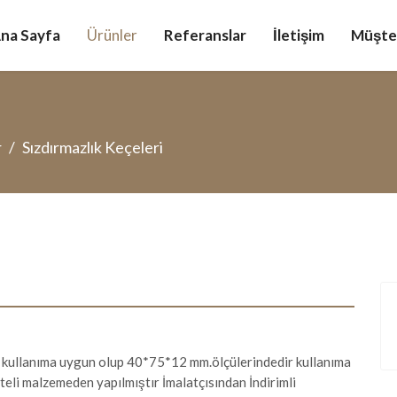
na Sayfa
Ürünler
Referanslar
İletişim
Müşter
r
Sızdırmazlık Keçeleri
ullanıma uygun olup 40*75*12 mm.ölçülerindedir kullanıma
teli malzemeden yapılmıştır İmalatçısından İndirimli