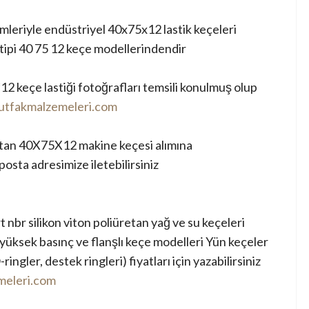
emleriyle endüstriyel 40x75x12 lastik keçeleri
i tipi 40 75 12 keçe modellerindendir
2 keçe lastiği fotoğrafları temsili konulmuş olup
tfakmalzemeleri.com
toptan 40X75X12 makine keçesi alımına
-posta adresimize iletebilirsiniz
t nbr silikon viton poliüretan yağ ve su keçeleri
, yüksek basınç ve flanşlı keçe modelleri Yün keçeler
ringler, destek ringleri) fiyatları için yazabilirsiniz
eleri.com