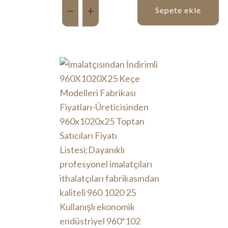
Miktar:
Sepete ekle