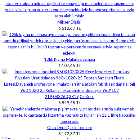
Mikser Dişlisi
6.512,67 TL
12lik Kıyma Makinesi Aynası
1.107,45 TL
219,08X260,3X19,05 Keçe
5.849,45 TL
Orta Derin Çelik Tencere
8.172,37 TL