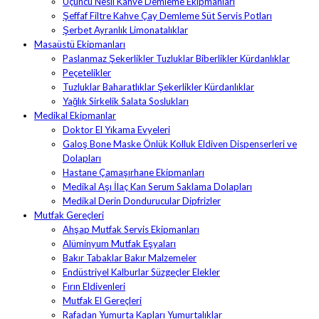
Üçüncü Nesil Kahve Demleme Ekipmanları
Şeffaf Filtre Kahve Çay Demleme Süt Servis Potları
Şerbet Ayranlık Limonatalıklar
Masaüstü Ekipmanları
Paslanmaz Şekerlikler Tuzluklar Biberlikler Kürdanlıklar
Peçetelikler
Tuzluklar Baharatlıklar Şekerlikler Kürdanlıklar
Yağlık Sirkelik Salata Soslukları
Medikal Ekipmanlar
Doktor El Yıkama Evyeleri
Galoş Bone Maske Önlük Kolluk Eldiven Dispenserleri ve
Dolapları
Hastane Çamaşırhane Ekipmanları
Medikal Aşı İlaç Kan Serum Saklama Dolapları
Medikal Derin Dondurucular Dipfrizler
Mutfak Gereçleri
Ahşap Mutfak Servis Ekipmanları
Alüminyum Mutfak Eşyaları
Bakır Tabaklar Bakır Malzemeler
Endüstriyel Kalburlar Süzgeçler Elekler
Fırın Eldivenleri
Mutfak El Gereçleri
Rafadan Yumurta Kapları Yumurtalıklar