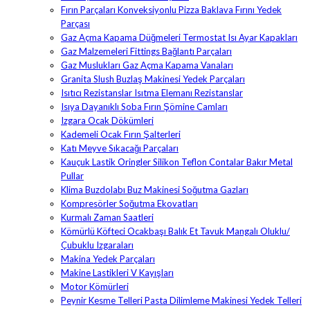
Fırın Parçaları Konveksiyonlu Pizza Baklava Fırını Yedek
Parçası
Gaz Açma Kapama Düğmeleri Termostat Isı Ayar Kapakları
Gaz Malzemeleri Fittings Bağlantı Parçaları
Gaz Muslukları Gaz Açma Kapama Vanaları
Granita Slush Buzlaş Makinesi Yedek Parçaları
Isıtıcı Rezistanslar Isıtma Elemanı Rezistanslar
Isıya Dayanıklı Soba Fırın Şömine Camları
Izgara Ocak Dökümleri
Kademeli Ocak Fırın Şalterleri
Katı Meyve Sıkacağı Parçaları
Kauçuk Lastik Oringler Silikon Teflon Contalar Bakır Metal
Pullar
Klima Buzdolabı Buz Makinesi Soğutma Gazları
Kompresörler Soğutma Ekovatları
Kurmalı Zaman Saatleri
Kömürlü Köfteci Ocakbaşı Balık Et Tavuk Mangalı Oluklu/
Çubuklu Izgaraları
Makina Yedek Parçaları
Makine Lastikleri V Kayışları
Motor Kömürleri
Peynir Kesme Telleri Pasta Dilimleme Makinesi Yedek Telleri