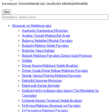
korunuyor. Görüntülemek için JavaScript etkinleştirilmelidir.
Aksesuar ve Yedekparçalar
Aspiratör Davlumbaz Motorları
Ayaklar Tezgah Makine Raf Ayağı
Batarya Yedekleri Musluk Parçaları
Boğaziçi Makina Yedek Parçaları
Brülörler Yanıcı Kafalar
Bulaşık Makinası Parçaları Zaman Saati Pompası
Dişliler
Döner Kesme Makinesi Yedek Bıçakları
Döner Ocağı Döner Kebap Makinası Parçaları
Ekmek Yapma Pişirme Makinesi Kayışları
Elektrikli Süpürge Motorları
Elektronik Kartlar Beyinler
Endüstriyel Evye Bataryaları Sanayi Tipi Musluklar Su
Çeşmeleri
Et Kemik Kesme Testeresi Yedek Bıçakları
Et Kıyma Makinası Aksesuar ve Parçaları
Et Parçalama Makinesi Parçaları