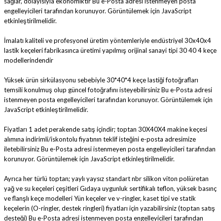
sağlar, dolayısıyla ekonomiktir
Bu e-Posta adresi istenmeyen posta
engelleyicileri tarafından korunuyor. Görüntülemek için JavaScript
etkinleştirilmelidir.
İmalatı kaliteli ve profesyonel üretim yöntemleriyle endüstriyel 30x40x4
lastik keçeleri fabrikasınca üretimi yapılmış orijinal sanayi tipi 30 40 4 keçe
modellerindendir
Yüksek ürün sirkülasyonu sebebiyle 30*40*4 keçe lastiği fotoğrafları
temsili konulmuş olup güncel fotoğrafını isteyebilirsiniz
Bu e-Posta adresi
istenmeyen posta engelleyicileri tarafından korunuyor. Görüntülemek için
JavaScript etkinleştirilmelidir.
Fiyatları 1 adet perakende satış içindir; toptan 30X40X4 makine keçesi
alımına indirimli/iskontolu fiyatının teklif isteğini e-posta adresimize
iletebilirsiniz
Bu e-Posta adresi istenmeyen posta engelleyicileri tarafından
korunuyor. Görüntülemek için JavaScript etkinleştirilmelidir.
Ayrıca her türlü toptan; yaylı yaysız standart nbr silikon viton poliüretan
yağ ve su keçeleri çeşitleri Gıdaya uygunluk sertifikalı teflon, yüksek basınç
ve flanşlı keçe modelleri Yün keçeler ve v-ringler, kaset tipi ve statik
keçelerin (O-ringler, destek ringleri) fiyatları için yazabilirsiniz (toptan satış
desteği)
Bu e-Posta adresi istenmeyen posta engelleyicileri tarafından