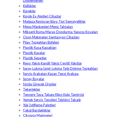
Dispenserleri
Küllükler
Kürekler
Küçük Ev Aletleri Cihazlar
Mağaza Restoran Büro Tipi Şemsiyelikler
Menü Mankenleri Menü Tahtaları
Mikserli Roma Maraş Dondurma Yapıcısı Kovaları
Ozon Makinaları Sanitasyon Cihazları
Pilav Tezgahları Büfeleri
Plastik Kasa Kapakları
Plastik Kasalar
Plastik Sepetler
Reşo Yakıtı Kandil Yakıtı Çeşitli Yakıtlar
Saray Lokma İzmir Lokma Tatlı Dökme Tezgahları
Servis Arabaları Kazan Tepsi Arabası
Sprey Boyalar
Stoğa Girecek Ürünler
Tekerlekler
Tencere Tava Tabanı Klips Kulp Tamircisi
Yemek Servis Tepsileri Tabldot Tabağı
Yük İstifleme Paletleri
Çekal Bardaklıklar
Çikolata Makineleri