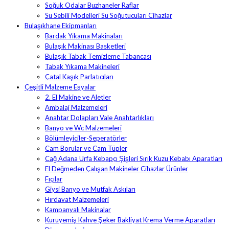
Soğuk Odalar Buzhaneler Raflar
Su Sebili Modelleri Su Soğutucuları Cihazlar
Bulaşıkhane Ekipmanları
Bardak Yıkama Makinaları
Bulaşık Makinası Basketleri
Bulaşık Tabak Temizleme Tabancası
Tabak Yıkama Makineleri
Çatal Kaşık Parlatıcıları
Çeşitli Malzeme Eşyalar
2. El Makine ve Aletler
Ambalaj Malzemeleri
Anahtar Dolapları Vale Anahtarlıkları
Banyo ve Wc Malzemeleri
Bölümleyiciler-Seperatörler
Cam Borular ve Cam Tüpler
Cağ Adana Urfa Kebapçı Şişleri Sırık Kuzu Kebabı Aparatları
El Değmeden Çalışan Makineler Cihazlar Ürünler
Fıçılar
Giysi Banyo ve Mutfak Askıları
Hırdavat Malzemeleri
Kampanyalı Makinalar
Kuruyemiş Kahve Şeker Bakliyat Krema Verme Aparatları