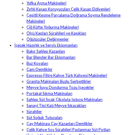
Yufka Açma Makineleri
Zırhlı Kasap Koruyucuları Çelik Kasap Eldivenleri
Çeşitli Kesme Parçalama Doğrama Soyma Rendeleme
Makineleri
Çiğ Köfte Yoğurma Makineleri
Ölçü Kapları Sürahileri ve Kaşıkları
Öğütücüler Değirmenler
İçecek Hazırlık ve Servis Ekipmanları
Bakır Sahlep Kazanları
Bar Blender Bar Ekipmanları
Buz Kovaları
Cam Demlikler
Espresso Filtre Kahve Türk Kahvesi Makineleri
Granita Makinaları Buzlu Şerbetlikler
Meyve Suyu Dondurma Tozu İçecekler
Portakal Sıkma Makinaları
Sahlep Süt Sıcak Çikolata Isıtıcısı Makinaları
Sanayi Tipi Katı Meyve Sıkacakları
Sürahiler
Süt Soğuk Tutucuları
Çay Makinası Çay Kazanları Demlikler
Çelik Kahve Sos Sürahileri Paslanmaz Süt Potları