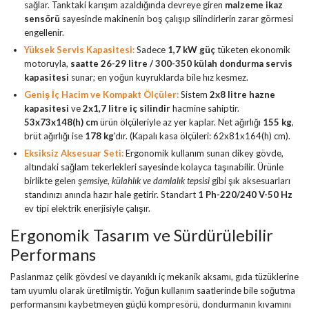
sağlar. Tanktaki karışım azaldığında devreye giren
malzeme ikaz
sensörü
sayesinde makinenin boş çalışıp silindirlerin zarar görmesi
engellenir.
Yüksek Servis Kapasitesi:
Sadece
1,7 kW güç
tüketen ekonomik
motoruyla,
saatte 26-29 litre / 300-350 külah dondurma servis
kapasitesi
sunar; en yoğun kuyruklarda bile hız kesmez.
Geniş İç Hacim ve Kompakt Ölçüler:
Sistem
2x8 litre hazne
kapasitesi
ve
2x1,7 litre iç silindir
hacmine sahiptir.
53x73x148(h) cm
ürün ölçüleriyle az yer kaplar. Net ağırlığı
155 kg
,
brüt ağırlığı ise
178 kg
'dır. (Kapalı kasa ölçüleri: 62x81x164(h) cm).
Eksiksiz Aksesuar Seti:
Ergonomik kullanım sunan dikey gövde,
altındaki sağlam tekerlekleri sayesinde kolayca taşınabilir. Ürünle
birlikte gelen
şemsiye, külahlık ve damlalık tepsisi
gibi şık aksesuarları
standınızı anında hazır hale getirir. Standart
1 Ph-220/240 V-50 Hz
ev tipi elektrik enerjisiyle çalışır.
Ergonomik Tasarım ve Sürdürülebilir
Performans
Paslanmaz çelik gövdesi ve dayanıklı iç mekanik aksamı, gıda tüzüklerine
tam uyumlu olarak üretilmiştir. Yoğun kullanım saatlerinde bile soğutma
performansını kaybetmeyen güçlü kompresörü, dondurmanın kıvamını