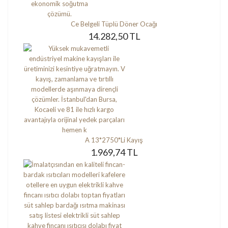
Ce Belgeli Tüplü Döner Ocağı
14.282,50 TL
A 13*2750*Li Kayış
1.969,74 TL