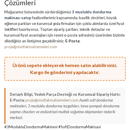
Çözümleri
Mağazamız bünyesinde sürdürdüğümüz
3 musluklu dondurma
makinası satışı
faaliyetlerimiz kapsamında; bayilik zincirleri, büyük
eğlence parkları ve kurumsal gıda firmaları için çoklu alımlarda özel fiyat
teklifleri hazırlıyoruz. Toptan sipariş şartları, teknik detaylar ve
kurumsal fiyat avantajları için resmi e-posta adresimiz üzerinden bizimle
dilediğiniz an iletişime geçebilirsiniz.
E-Posta:
proje@mutfakmalzemeleri.com
Ürünü sepete ekleyerek hemen satın alabilirsiniz.
Kargo ile gönderimi yapılacaktır.
Detaylı Bilgi, Yedek Parça Desteği ve Kurumsal Sipariş Hattı:
E-Posta:
proje@mutfakmalzemeleri.com
Ayaklı soft dondurma
makineleri, 3 musluklu dondurma tezgahları, hava pompalı dondurma
yapma cihazları ve endüstriyel mutfak soğutma ekipmanları tedarik
merkezi.
#3MuslukluDondurmaMakinesi #SoftDondurmaMakisasi