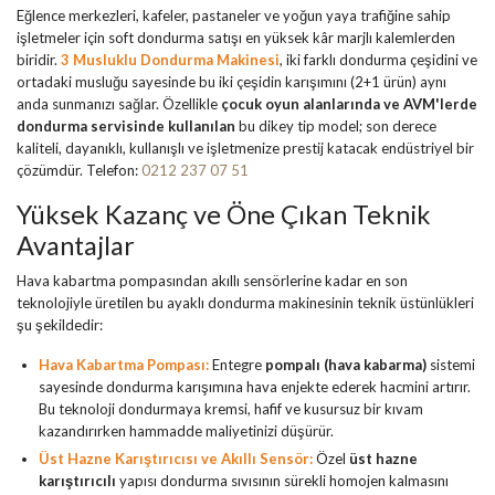
Eğlence merkezleri, kafeler, pastaneler ve yoğun yaya trafiğine sahip
işletmeler için soft dondurma satışı en yüksek kâr marjlı kalemlerden
biridir.
3 Musluklu Dondurma Makinesi
, iki farklı dondurma çeşidini ve
ortadaki musluğu sayesinde bu iki çeşidin karışımını (2+1 ürün) aynı
anda sunmanızı sağlar. Özellikle
çocuk oyun alanlarında ve AVM'lerde
dondurma servisinde kullanılan
bu dikey tip model; son derece
kaliteli, dayanıklı, kullanışlı ve işletmenize prestij katacak endüstriyel bir
çözümdür. Telefon:
0212 237 07 51
Yüksek Kazanç ve Öne Çıkan Teknik
Avantajlar
Hava kabartma pompasından akıllı sensörlerine kadar en son
teknolojiyle üretilen bu ayaklı dondurma makinesinin teknik üstünlükleri
şu şekildedir:
Hava Kabartma Pompası:
Entegre
pompalı (hava kabarma)
sistemi
sayesinde dondurma karışımına hava enjekte ederek hacmini artırır.
Bu teknoloji dondurmaya kremsi, hafif ve kusursuz bir kıvam
kazandırırken hammadde maliyetinizi düşürür.
Üst Hazne Karıştırıcısı ve Akıllı Sensör:
Özel
üst hazne
karıştırıcılı
yapısı dondurma sıvısının sürekli homojen kalmasını