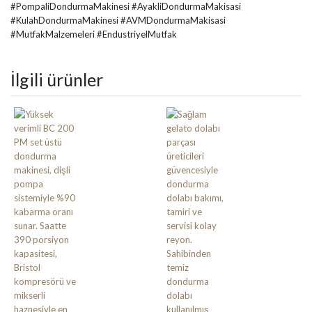
#PompaliDondurmaMakinesi #AyakliDondurmaMakisasi
#KulahDondurmaMakinesi #AVMDondurmaMakisasi
#MutfakMalzemeleri #EndustriyelMutfak
İlgili ürünler