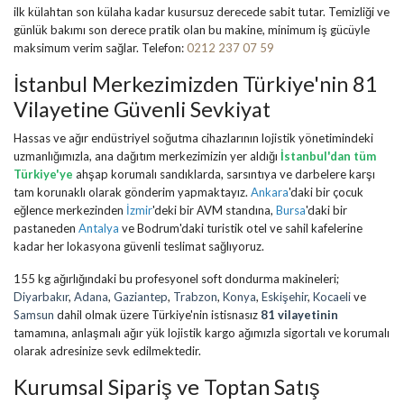
ilk külahtan son külaha kadar kusursuz derecede sabit tutar. Temizliği ve
günlük bakımı son derece pratik olan bu makine, minimum iş gücüyle
maksimum verim sağlar. Telefon:
0212 237 07 59
İstanbul Merkezimizden Türkiye'nin 81
Vilayetine Güvenli Sevkiyat
Hassas ve ağır endüstriyel soğutma cihazlarının lojistik yönetimindeki
uzmanlığımızla, ana dağıtım merkezimizin yer aldığı
İstanbul'dan tüm
Türkiye'ye
ahşap korumalı sandıklarda, sarsıntıya ve darbelere karşı
tam korunaklı olarak gönderim yapmaktayız.
Ankara
'daki bir çocuk
eğlence merkezinden
İzmir
'deki bir AVM standına,
Bursa
'daki bir
pastaneden
Antalya
ve Bodrum'daki turistik otel ve sahil kafelerine
kadar her lokasyona güvenli teslimat sağlıyoruz.
155 kg ağırlığındaki bu profesyonel soft dondurma makineleri;
Diyarbakır
,
Adana
,
Gaziantep
,
Trabzon
,
Konya
,
Eskişehir
,
Kocaeli
ve
Samsun
dahil olmak üzere Türkiye'nin istisnasız
81 vilayetinin
tamamına, anlaşmalı ağır yük lojistik kargo ağımızla sigortalı ve korumalı
olarak adresinize sevk edilmektedir.
Kurumsal Sipariş ve Toptan Satış