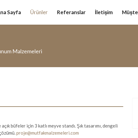
na Sayfa
Ürünler
Referanslar
İletişim
Müşter
unum Malzemeleri
ık büfeler için 3 katlı meyve standı. Şık tasarımı, dengeli
 çözümü.
proje@mutfakmalzemeleri.com