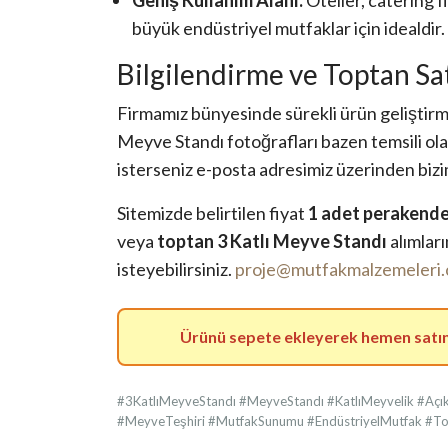
Geniş Kullanım Alanı:
Oteller, catering f
büyük endüstriyel mutfaklar için idealdir
Bilgilendirme ve Toptan Sat
Firmamız bünyesinde sürekli ürün geliştirm
Meyve Standı fotoğrafları bazen temsili ol
isterseniz e-posta adresimiz üzerinden bizim
Sitemizde belirtilen fiyat
1 adet perakende
veya
toptan 3 Katlı Meyve Standı
alımları
isteyebilirsiniz.
proje@mutfakmalzemeleri
Ürünü sepete ekleyerek hemen satın a
#3KatlıMeyveStandı #MeyveStandı #KatlıMeyvelik #Açı
#MeyveTeşhiri #MutfakSunumu #EndüstriyelMutfak #To