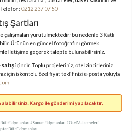
irmaları, restoranlar, pastaneler, davet salonları ve
. Telefon:
0212 237 07 50
ış Şartları
e çalışmaları yürütülmektedir; bu nedenle 3 Katlı
abilir. Ürünün en güncel fotoğrafını görmek
le iletişime geçerek talepte bulunabilirsiniz.
 satış
içindir. Toplu projeleriniz, otel zincirleriniz
nız için iskontolu özel fiyat teklifinizi e-posta yoluyla
.com
labilirsiniz. Kargo ile gönderimi yapılacaktır.
kBüfeEkipmanları #SunumEkipmanları #OtelMalzemeleri
ptanBüfeEkipmanları