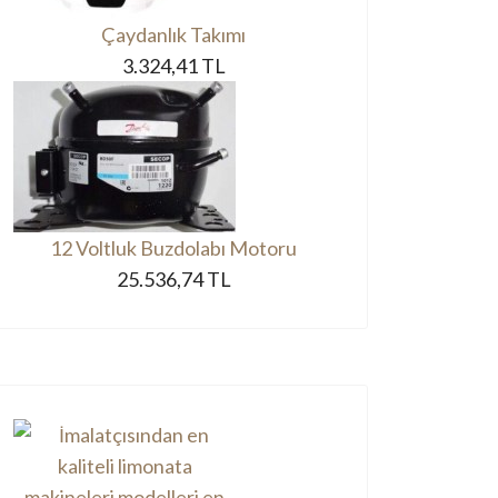
Çaydanlık Takımı
3.324,41 TL
12 Voltluk Buzdolabı Motoru
25.536,74 TL