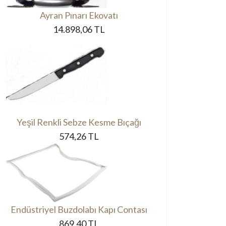
Ayran Pınarı Ekovatı
14.898,06 TL
Yeşil Renkli Sebze Kesme Bıçağı
574,26 TL
Endüstriyel Buzdolabı Kapı Contası
869,40 TL