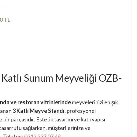
70 TL
3 Katlı Sunum Meyveliği OZB-
nda ve restoran vitrinlerinde
meyvelerinizi en şık
rlanan
3 Katlı Meyve Standı
, profesyonel
bir parçasıdır. Estetik tasarımı ve katlı yapısı
asarrufu sağlarken, müşterilerinize ve
r. Telefon:
0212 237 07 49