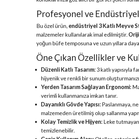
Profesyonel ve Endüstriyel
Bu özel ürün,
endüstriyel 3 Katlı Meyve S
malzemeler kullanılarak imal edilmiştir.
Orij
yoğun büfe temposuna ve uzun yıllara dayan
Öne Çıkan Özellikler ve Ku
Düzenli Katlı Tasarım:
3 katlı yapısıyla f
hijyenik ve renkli bir sunum oluşturmanızı
Yerden Tasarım Sağlayan Ergonomi:
Mas
verimli kullanmanıza imkan tanır.
Dayanıklı Gövde Yapısı:
Paslanmaya, nem
malzemeden üretilmiş olup sallanma yapm
Kolay Temizlik ve Hijyen:
Leke tutmayan p
temizlenebilir.