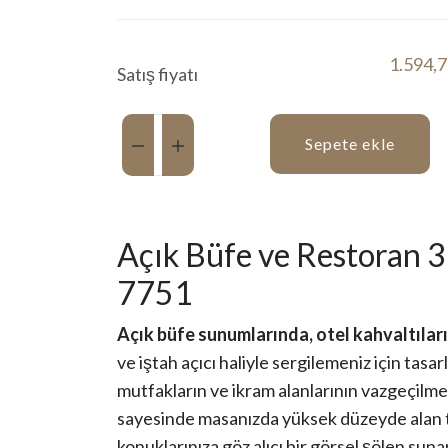
1.594,
Satış fiyatı
Miktar:
Sepete ekle
Açık Büfe ve Restoran 
7751
Açık büfe sunumlarında, otel kahvaltıları
ve iştah açıcı haliyle sergilemeniz için tasa
mutfakların ve ikram alanlarının vazgeçilmez 
sayesinde masanızda yüksek düzeyde alan t
konuklarınıza göz alıcı bir görsel şölen suna