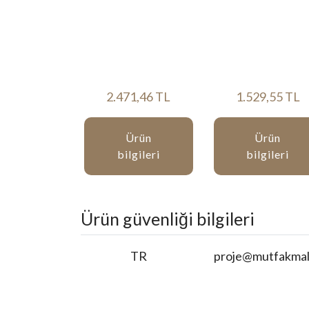
2.471,46 TL
1.529,55 TL
Ürün
Ürün
bilgileri
bilgileri
Ürün güvenliği bilgileri
TR
proje@mutfakmal