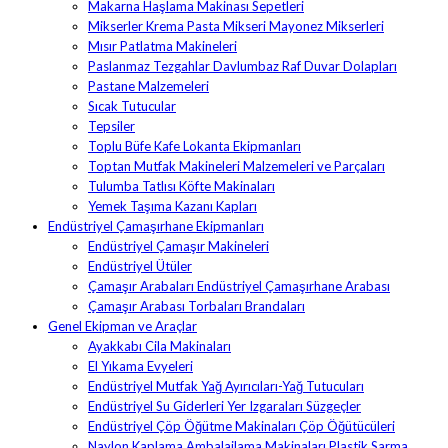
Makarna Haşlama Makinası Sepetleri
Mikserler Krema Pasta Mikseri Mayonez Mikserleri
Mısır Patlatma Makineleri
Paslanmaz Tezgahlar Davlumbaz Raf Duvar Dolapları
Pastane Malzemeleri
Sıcak Tutucular
Tepsiler
Toplu Büfe Kafe Lokanta Ekipmanları
Toptan Mutfak Makineleri Malzemeleri ve Parçaları
Tulumba Tatlısı Köfte Makinaları
Yemek Taşıma Kazanı Kapları
Endüstriyel Çamaşırhane Ekipmanları
Endüstriyel Çamaşır Makineleri
Endüstriyel Ütüler
Çamaşır Arabaları Endüstriyel Çamaşırhane Arabası
Çamaşır Arabası Torbaları Brandaları
Genel Ekipman ve Araçlar
Ayakkabı Cila Makinaları
El Yıkama Evyeleri
Endüstriyel Mutfak Yağ Ayırıcıları-Yağ Tutucuları
Endüstriyel Su Giderleri Yer Izgaraları Süzgeçler
Endüstriyel Çöp Öğütme Makinaları Çöp Öğütücüleri
Naylon Kaplama Ambalajlama Makinaları Plastik Sarma