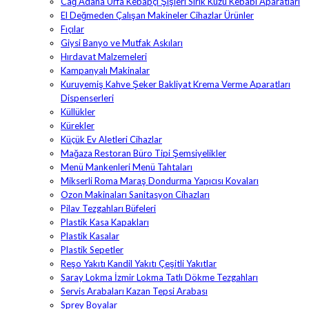
Cağ Adana Urfa Kebapçı Şişleri Sırık Kuzu Kebabı Aparatları
El Değmeden Çalışan Makineler Cihazlar Ürünler
Fıçılar
Giysi Banyo ve Mutfak Askıları
Hırdavat Malzemeleri
Kampanyalı Makinalar
Kuruyemiş Kahve Şeker Bakliyat Krema Verme Aparatları
Dispenserleri
Küllükler
Kürekler
Küçük Ev Aletleri Cihazlar
Mağaza Restoran Büro Tipi Şemsiyelikler
Menü Mankenleri Menü Tahtaları
Mikserli Roma Maraş Dondurma Yapıcısı Kovaları
Ozon Makinaları Sanitasyon Cihazları
Pilav Tezgahları Büfeleri
Plastik Kasa Kapakları
Plastik Kasalar
Plastik Sepetler
Reşo Yakıtı Kandil Yakıtı Çeşitli Yakıtlar
Saray Lokma İzmir Lokma Tatlı Dökme Tezgahları
Servis Arabaları Kazan Tepsi Arabası
Sprey Boyalar