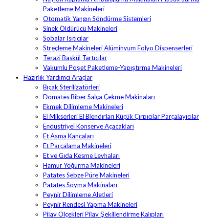
Paketleme Makineleri
Otomatik Yangın Söndürme Sistemleri
Sinek Öldürücü Makineleri
Sobalar Isıtıcılar
Streçleme Makineleri Alüminyum Folyo Dispenserleri
Terazi Baskül Tartıcılar
Vakumlu Poşet Paketleme-Yapıştırma Makineleri
Hazırlık Yardımcı Araçlar
Bıçak Sterilizatörleri
Domates Biber Salça Çekme Makinaları
Ekmek Dilimleme Makineleri
El Mikserleri El Blendırları Küçük Çırpıcılar Parçalayıcılar
Endüstriyel Konserve Açacakları
Et Asma Kancaları
Et Parçalama Makineleri
Et ve Gıda Kesme Levhaları
Hamur Yoğurma Makineleri
Patates Sebze Püre Makineleri
Patates Soyma Makinaları
Peynir Dilimleme Aletleri
Peynir Rendesi Yapma Makineleri
Pilav Ölçekleri Pilav Şekillendirme Kalıpları