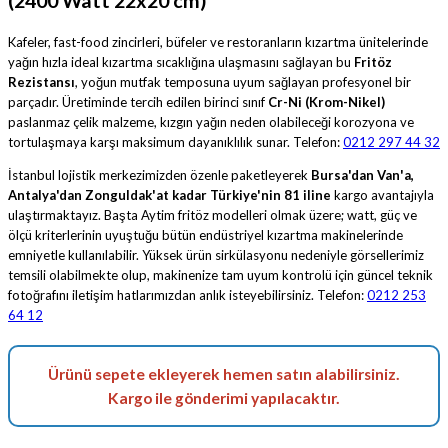
(2400 Watt 22x20 cm)
Kafeler, fast-food zincirleri, büfeler ve restoranların kızartma ünitelerinde
yağın hızla ideal kızartma sıcaklığına ulaşmasını sağlayan bu
Fritöz
Rezistansı
, yoğun mutfak temposuna uyum sağlayan profesyonel bir
parçadır. Üretiminde tercih edilen birinci sınıf
Cr-Ni (Krom-Nikel)
paslanmaz çelik malzeme, kızgın yağın neden olabileceği korozyona ve
tortulaşmaya karşı maksimum dayanıklılık sunar. Telefon:
0212 297 44 32
İstanbul lojistik merkezimizden özenle paketleyerek
Bursa'dan Van'a,
Antalya'dan Zonguldak'at kadar Türkiye'nin 81 iline
kargo avantajıyla
ulaştırmaktayız. Başta Aytim fritöz modelleri olmak üzere; watt, güç ve
ölçü kriterlerinin uyuştuğu bütün endüstriyel kızartma makinelerinde
emniyetle kullanılabilir. Yüksek ürün sirkülasyonu nedeniyle görsellerimiz
temsili olabilmekte olup, makinenize tam uyum kontrolü için güncel teknik
fotoğrafını iletişim hatlarımızdan anlık isteyebilirsiniz. Telefon:
0212 253
64 12
Ürünü sepete ekleyerek hemen satın alabilirsiniz.
Kargo ile gönderimi yapılacaktır.