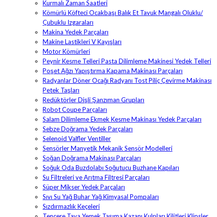
Kurmalı Zaman Saatleri
Kömürlü Köfteci Ocakbaşı Balık Et Tavuk Mangalı Oluklu/
Çubuklu Izgaraları
Makina Yedek Parçaları
Makine Lastikleri V Kayışları
Motor Kömürleri
Peynir Kesme Telleri Pasta Dilimleme Makinesi Yedek Telleri
Poşet Ağzı Yapıştırma Kapama Makinası Parçaları
Radyanlar Döner Ocağı Radyanı Tost Piliç Çevirme Makinası
Petek Taşları
Redüktörler Dişli Şanzıman Grupları
Robot Coupe Parçaları
Salam Dilimleme Ekmek Kesme Makinası Yedek Parçaları
Sebze Doğrama Yedek Parçaları
Selenoid Valfler Ventiller
Sensörler Manyetik Mekanik Sensör Modelleri
Soğan Doğrama Makinası Parçaları
Soğuk Oda Buzdolabı Soğutucu Buzhane Kapıları
Su Filtreleri ve Arıtma Filtresi Parçaları
Süper Mikser Yedek Parçaları
Sıvı Su Yağ Buhar Yağ Kimyasal Pompaları
Sızdırmazlık Keçeleri
Tencere Tava Yemek Taşıma Kazanı Kulpları Kilitleri Klipsler