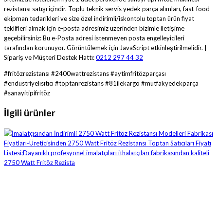
rezistansı satışı içindir. Toplu teknik servis yedek parça alımları, fast-food
ekipman tedarikleri ve size özel indirimli/iskontolu toptan ürün fiyat
teklifleri almak için e-posta adresimiz üzerinden bizimle iletişime
geçebilirsiniz:
Bu e-Posta adresi istenmeyen posta engelleyicileri
tarafından korunuyor. Görüntülemek için JavaScript etkinleştirilmelidir.
|
Sipariş ve Müşteri Destek Hattı:
0212 297 44 32
#fritözrezistansı #2400wattrezistans #aytimfritözparçası
#endüstriyelısıtıcı #toptanrezistans #81ilekargo #mutfakyedekparça
#sanayitipifritöz
İlgili ürünler