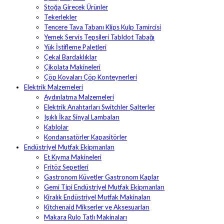
Stoğa Girecek Ürünler
Tekerlekler
Tencere Tava Tabanı Klips Kulp Tamircisi
Yemek Servis Tepsileri Tabldot Tabağı
Yük İstifleme Paletleri
Çekal Bardaklıklar
Çikolata Makineleri
Çöp Kovaları Çöp Konteynerleri
Elektrik Malzemeleri
Aydınlatma Malzemeleri
Elektrik Anahtarları Switchler Şalterler
Işıklı İkaz Sinyal Lambaları
Kablolar
Kondansatörler Kapasitörler
Endüstriyel Mutfak Ekipmanları
Et Kıyma Makineleri
Fritöz Sepetleri
Gastronom Küvetler Gastronom Kaplar
Gemi Tipi Endüstriyel Mutfak Ekipmanları
Kiralık Endüstriyel Mutfak Makinaları
Kitchenaid Mikserler ve Aksesuarları
Makara Rulo Tatlı Makinaları