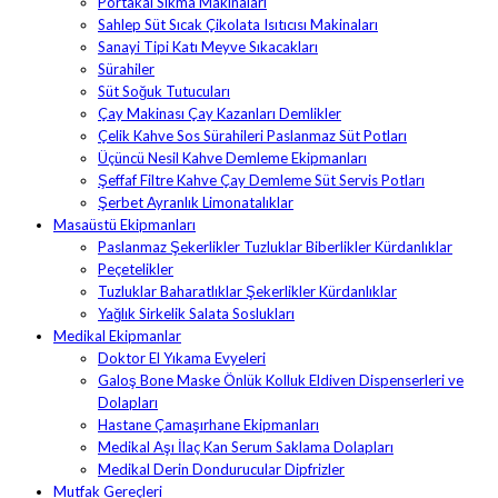
Portakal Sıkma Makinaları
Sahlep Süt Sıcak Çikolata Isıtıcısı Makinaları
Sanayi Tipi Katı Meyve Sıkacakları
Sürahiler
Süt Soğuk Tutucuları
Çay Makinası Çay Kazanları Demlikler
Çelik Kahve Sos Sürahileri Paslanmaz Süt Potları
Üçüncü Nesil Kahve Demleme Ekipmanları
Şeffaf Filtre Kahve Çay Demleme Süt Servis Potları
Şerbet Ayranlık Limonatalıklar
Masaüstü Ekipmanları
Paslanmaz Şekerlikler Tuzluklar Biberlikler Kürdanlıklar
Peçetelikler
Tuzluklar Baharatlıklar Şekerlikler Kürdanlıklar
Yağlık Sirkelik Salata Soslukları
Medikal Ekipmanlar
Doktor El Yıkama Evyeleri
Galoş Bone Maske Önlük Kolluk Eldiven Dispenserleri ve
Dolapları
Hastane Çamaşırhane Ekipmanları
Medikal Aşı İlaç Kan Serum Saklama Dolapları
Medikal Derin Dondurucular Dipfrizler
Mutfak Gereçleri