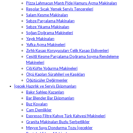
Pizza Lahmacun Mantı Pide Hamuru Açma Makinaları
Reşolar Sıcak Yemek Servis Tencereleri
Salam Kesme Makinaları
Sebze Parçalama Makinaları
Sebze Yıkama Makinaları
Soğan Doğrama Makineleri
Yayık Makinaları
Yufka Açma Makineleri
Zırhlı Kasap Koruyucuları Çelik Kasap Eldivenleri
Çeşitli Kesme Parçalama Doğrama Soyma Rendeleme
Makineleri
Çiğ Köfte Yoğurma Makineleri
Ölçü Kapları Sürahileri ve Kaşıkları
Öğütücüler Değirmenler
İçecek Hazırlık ve Servis Ekipmanları
Bakır Sahlep Kazanları
Bar Blender Bar Ekipmanları
Buz Kovaları
Cam Demlikler
Espresso Filtre Kahve Türk Kahvesi Makineleri
Granita Makinaları Buzlu Şerbetlikler
Meyve Suyu Dondurma Tozu İçecekler