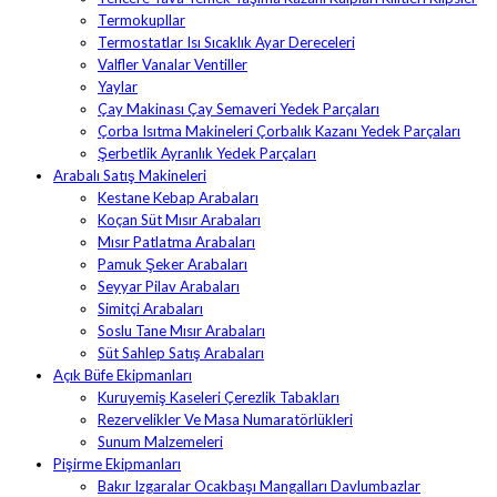
Termokupllar
Termostatlar Isı Sıcaklık Ayar Dereceleri
Valfler Vanalar Ventiller
Yaylar
Çay Makinası Çay Semaveri Yedek Parçaları
Çorba Isıtma Makineleri Çorbalık Kazanı Yedek Parçaları
Şerbetlik Ayranlık Yedek Parçaları
Arabalı Satış Makineleri
Kestane Kebap Arabaları
Koçan Süt Mısır Arabaları
Mısır Patlatma Arabaları
Pamuk Şeker Arabaları
Seyyar Pilav Arabaları
Simitçi Arabaları
Soslu Tane Mısır Arabaları
Süt Sahlep Satış Arabaları
Açık Büfe Ekipmanları
Kuruyemiş Kaseleri Çerezlik Tabakları
Rezervelikler Ve Masa Numaratörlükleri
Sunum Malzemeleri
Pişirme Ekipmanları
Bakır Izgaralar Ocakbaşı Mangalları Davlumbazlar