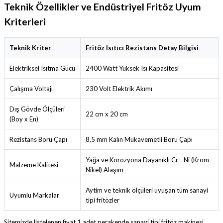
Teknik Özellikler ve Endüstriyel Fritöz Uyum
Kriterleri
Teknik Kriter
Fritöz Isıtıcı Rezistans Detay Bilgisi
Elektriksel Isıtma Gücü
2400 Watt Yüksek Isı Kapasitesi
Çalışma Voltajı
230 Volt Elektrik Akımı
Dış Gövde Ölçüleri
22 cm x 20 cm
(Boy x En)
Rezistans Boru Çapı
8,5 mm Kalın Mukavemetli Boru Çapı
Yağa ve Korozyona Dayanıklı Cr - Ni (Krom-
Malzeme Kalitesi
Nikel) Alaşım
Aytim ve teknik ölçüleri uyuşan tüm sanayi
Uyumlu Markalar
tipi fritözler
Sitemizde listelenen fiyat 1 adet perakende sanayi tipi fritöz makinesi