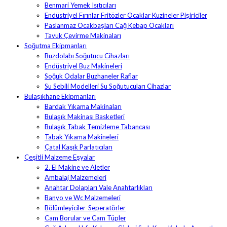
Benmari Yemek Isıtıcıları
Endüstriyel Fırınlar Fritözler Ocaklar Kuzineler Pişiriciler
Paslanmaz Ocakbaşları Cağ Kebap Ocakları
Tavuk Çevirme Makinaları
Soğutma Ekipmanları
Buzdolabı Soğutucu Cihazları
Endüstriyel Buz Makineleri
Soğuk Odalar Buzhaneler Raflar
Su Sebili Modelleri Su Soğutucuları Cihazlar
Bulaşıkhane Ekipmanları
Bardak Yıkama Makinaları
Bulaşık Makinası Basketleri
Bulaşık Tabak Temizleme Tabancası
Tabak Yıkama Makineleri
Çatal Kaşık Parlatıcıları
Çeşitli Malzeme Eşyalar
2. El Makine ve Aletler
Ambalaj Malzemeleri
Anahtar Dolapları Vale Anahtarlıkları
Banyo ve Wc Malzemeleri
Bölümleyiciler-Seperatörler
Cam Borular ve Cam Tüpler