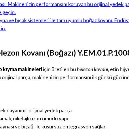
lezon Kovanı (Boğazı) Y.EM.01.P.100
o kıyma makineleri
için üretilen bu
helezon kovanı
, etin hij
rijinal parça, makinenizin performansını ilk günkü gücünd
?
k dayanımlı orijinal yedek parça.
malı, nikelajlı uzun ömürlü yapı.
ynası ve bıçağı ile kusursuz entegrasyon sağlar.