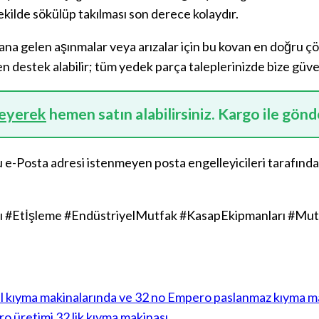
kilde sökülüp takılması son derece kolaydır.
na gelen aşınmalar veya arızalar için bu kovan en doğru çö
en destek alabilir; tüm yedek parça taleplerinizde bize güve
leyerek
hemen satın alabilirsiniz. Kargo ile gönd
 e-Posta adresi istenmeyen posta engelleyicileri tarafınd
#Etİşleme #EndüstriyelMutfak #KasapEkipmanları #Mut