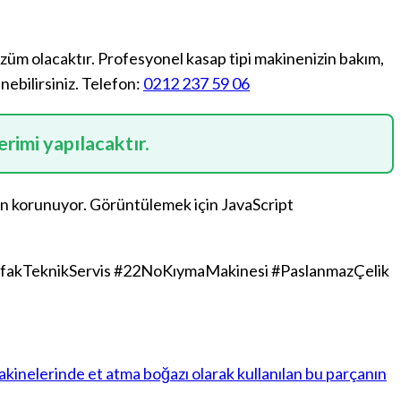
züm olacaktır. Profesyonel kasap tipi makinenizin bakım,
nebilirsiniz. Telefon:
0212 237 59 06
erimi yapılacaktır.
an korunuyor. Görüntülemek için JavaScript
fakTeknikServis #22NoKıymaMakinesi #PaslanmazÇelik