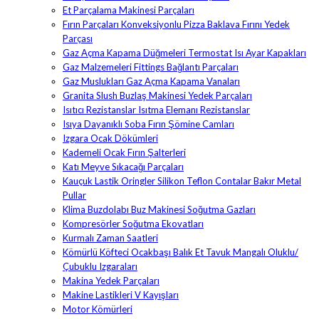
Et Parçalama Makinesi Parçaları
Fırın Parçaları Konveksiyonlu Pizza Baklava Fırını Yedek
Parçası
Gaz Açma Kapama Düğmeleri Termostat Isı Ayar Kapakları
Gaz Malzemeleri Fittings Bağlantı Parçaları
Gaz Muslukları Gaz Açma Kapama Vanaları
Granita Slush Buzlaş Makinesi Yedek Parçaları
Isıtıcı Rezistanslar Isıtma Elemanı Rezistanslar
Isıya Dayanıklı Soba Fırın Şömine Camları
Izgara Ocak Dökümleri
Kademeli Ocak Fırın Şalterleri
Katı Meyve Sıkacağı Parçaları
Kauçuk Lastik Oringler Silikon Teflon Contalar Bakır Metal
Pullar
Klima Buzdolabı Buz Makinesi Soğutma Gazları
Kompresörler Soğutma Ekovatları
Kurmalı Zaman Saatleri
Kömürlü Köfteci Ocakbaşı Balık Et Tavuk Mangalı Oluklu/
Çubuklu Izgaraları
Makina Yedek Parçaları
Makine Lastikleri V Kayışları
Motor Kömürleri