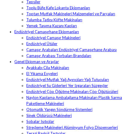
Tepsiler
Toplu Büfe Kafe Lokanta Ekipmanları
Toptan Mutfak Makineleri Malzemeleri ve Parçaları
Tulumba Tatlısı Köfte Makinaları
Yemek Taşıma Kazanı Kapları
Endüstriyel Çamaşırhane Ekipmanları
Endüstriyel Çamaşır Makineleri
Endüstriyel Ütüler
Çamaşır Arabaları Endüstriyel Çamaşırhane Arabası
Çamaşır Arabası Torbaları Brandaları
Genel Ekipman ve Araçlar
Ayakkabı Cila Makinaları
El Yıkama Evyeleri
Endüstriyel Mutfak Yağ Ayırıcıları-Yağ Tutucuları
Endüstriyel Su Giderleri Yer Izgaraları Süzgeçler
Endüstriyel Çöp Öğütme Makinaları Çöp Öğütücüleri
Naylon Kaplama Ambalajlama Makinaları Plastik Sarma
Paketleme Makineleri
Otomatik Yangın Söndürme Sistemleri
Sinek Öldürücü Makineleri
Sobalar Isıtıcılar
Streçleme Makineleri Alüminyum Folyo Dispenserleri
Terazi Baskül Tartıcılar