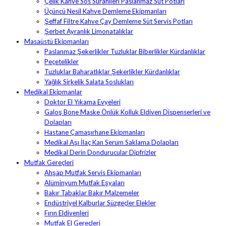
Çelik Kahve Sos Sürahileri Paslanmaz Süt Potları
Üçüncü Nesil Kahve Demleme Ekipmanları
Şeffaf Filtre Kahve Çay Demleme Süt Servis Potları
Şerbet Ayranlık Limonatalıklar
Masaüstü Ekipmanları
Paslanmaz Şekerlikler Tuzluklar Biberlikler Kürdanlıklar
Peçetelikler
Tuzluklar Baharatlıklar Şekerlikler Kürdanlıklar
Yağlık Sirkelik Salata Soslukları
Medikal Ekipmanlar
Doktor El Yıkama Evyeleri
Galoş Bone Maske Önlük Kolluk Eldiven Dispenserleri ve
Dolapları
Hastane Çamaşırhane Ekipmanları
Medikal Aşı İlaç Kan Serum Saklama Dolapları
Medikal Derin Dondurucular Dipfrizler
Mutfak Gereçleri
Ahşap Mutfak Servis Ekipmanları
Alüminyum Mutfak Eşyaları
Bakır Tabaklar Bakır Malzemeler
Endüstriyel Kalburlar Süzgeçler Elekler
Fırın Eldivenleri
Mutfak El Gereçleri