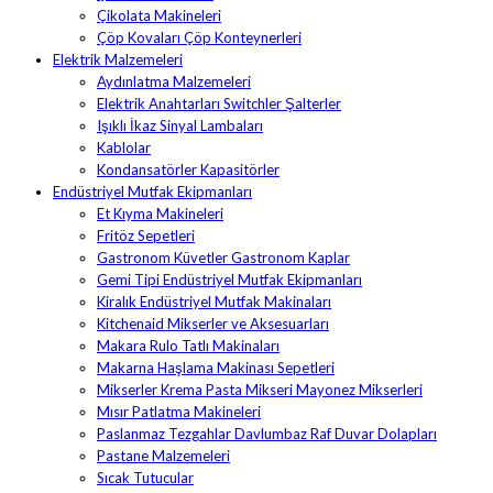
Çikolata Makineleri
Çöp Kovaları Çöp Konteynerleri
Elektrik Malzemeleri
Aydınlatma Malzemeleri
Elektrik Anahtarları Switchler Şalterler
Işıklı İkaz Sinyal Lambaları
Kablolar
Kondansatörler Kapasitörler
Endüstriyel Mutfak Ekipmanları
Et Kıyma Makineleri
Fritöz Sepetleri
Gastronom Küvetler Gastronom Kaplar
Gemi Tipi Endüstriyel Mutfak Ekipmanları
Kiralık Endüstriyel Mutfak Makinaları
Kitchenaid Mikserler ve Aksesuarları
Makara Rulo Tatlı Makinaları
Makarna Haşlama Makinası Sepetleri
Mikserler Krema Pasta Mikseri Mayonez Mikserleri
Mısır Patlatma Makineleri
Paslanmaz Tezgahlar Davlumbaz Raf Duvar Dolapları
Pastane Malzemeleri
Sıcak Tutucular