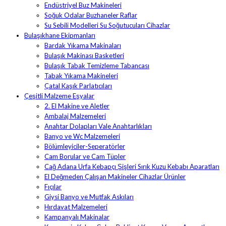
Endüstriyel Buz Makineleri
Soğuk Odalar Buzhaneler Raflar
Su Sebili Modelleri Su Soğutucuları Cihazlar
Bulaşıkhane Ekipmanları
Bardak Yıkama Makinaları
Bulaşık Makinası Basketleri
Bulaşık Tabak Temizleme Tabancası
Tabak Yıkama Makineleri
Çatal Kaşık Parlatıcıları
Çeşitli Malzeme Eşyalar
2. El Makine ve Aletler
Ambalaj Malzemeleri
Anahtar Dolapları Vale Anahtarlıkları
Banyo ve Wc Malzemeleri
Bölümleyiciler-Seperatörler
Cam Borular ve Cam Tüpler
Cağ Adana Urfa Kebapçı Şişleri Sırık Kuzu Kebabı Aparatları
El Değmeden Çalışan Makineler Cihazlar Ürünler
Fıçılar
Giysi Banyo ve Mutfak Askıları
Hırdavat Malzemeleri
Kampanyalı Makinalar