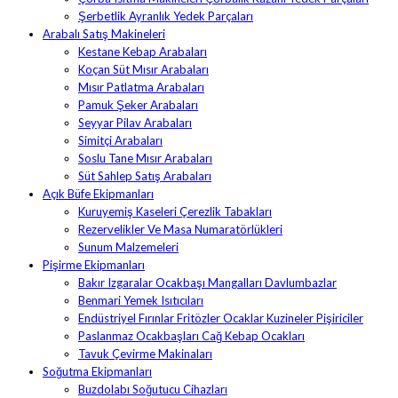
Şerbetlik Ayranlık Yedek Parçaları
Arabalı Satış Makineleri
Kestane Kebap Arabaları
Koçan Süt Mısır Arabaları
Mısır Patlatma Arabaları
Pamuk Şeker Arabaları
Seyyar Pilav Arabaları
Simitçi Arabaları
Soslu Tane Mısır Arabaları
Süt Sahlep Satış Arabaları
Açık Büfe Ekipmanları
Kuruyemiş Kaseleri Çerezlik Tabakları
Rezervelikler Ve Masa Numaratörlükleri
Sunum Malzemeleri
Pişirme Ekipmanları
Bakır Izgaralar Ocakbaşı Mangalları Davlumbazlar
Benmari Yemek Isıtıcıları
Endüstriyel Fırınlar Fritözler Ocaklar Kuzineler Pişiriciler
Paslanmaz Ocakbaşları Cağ Kebap Ocakları
Tavuk Çevirme Makinaları
Soğutma Ekipmanları
Buzdolabı Soğutucu Cihazları