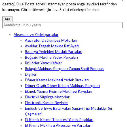
desteği)
Bu e-Posta adresi istenmeyen posta engelleyicileri tarafından
korunuyor. Görüntülemek için JavaScript etkinleştirilmelidir.
Aksesuar ve Yedekparçalar
Aspiratör Davlumbaz Motorları
Ayaklar Tezgah Makine Raf Ayağı
Batarya Yedekleri Musluk Parçaları
Boğaziçi Makina Yedek Parçaları
Brülörler Yanıcı Kafalar
Bulaşık Makinası Parçaları Zaman Saati Pompası
Dişliler
Döner Kesme Makinesi Yedek Bıçakları
Döner Ocağı Döner Kebap Makinası Parçaları
Ekmek Yapma Pişirme Makinesi Kayışları
Elektrikli Süpürge Motorları
Elektronik Kartlar Beyinler
Endüstriyel Evye Bataryaları Sanayi Tipi Musluklar Su
Çeşmeleri
Et Kemik Kesme Testeresi Yedek Bıçakları
Et Kıyma Makinası Aksesuar ve Parçaları