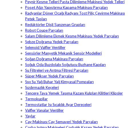
Peynir Kesme Telleri Pasta Dilimleme Makinesi Yedek Telleri
Poşet Ağzı Yapıştırma Kapama Makinası Parçaları
Radyanlar Döner Ocağı Radyanı Tost Piliç Çevirme Makinası
Petek Taşları
Redüktörler Dişli Şanzıman Grupları
Robot Coupe Parçaları
Salam Dilimleme Ekmek Kesme Makinası Yedek Parçaları
Sebze Doğrama Yedek Parçaları
Selenoid Valfler Ventiller
Sensörler Manyetik Mekanik Sensör Modelleri
Soğan Doğrama Makinası Parçaları
Soğuk Oda Buzdolabı Soğutucu Buzhane Kapıları
Su Filtreleri ve Arıtma Filtresi Parçaları
Süper Mikser Yedek Parçaları
Sıvı Su Yağ Buhar Yağ Kimyasal Pompaları
Sızdırmazlık Keçeleri
Tencere Tava Yemek Taşıma Kazanı Kulpları Kilitleri Klipsler
Termokupllar
Termostatlar Isı Sıcaklık Ayar Dereceleri
Valfler Vanalar Ventiller
Yaylar
Çay Makinası Çay Semaveri Yedek Parçaları
Çorba Isıtma Makineleri Çorbalık Kazanı Yedek Parçaları