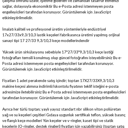
çalışma ömrünü uzatır, işletme giderleri ve zamandan tasarruf etmenizi
sağlar, dolayısıyla ekonomiktir
Bu e-Posta adresi istenmeyen posta
engelleyicileri tarafından korunuyor. Görüntülemek için JavaScript
etkinleştirilmelidir.
İmalatı kaliteli ve profesyonel üretim yöntemleriyle endüstriyel
17x27/33x9,3/10,3 lastik keçeleri fabrikasınca üretimi yapılmış orijinal
sanayi tipi 17 27/33 9,3/10,3 keçe modellerindendir
Yüksek ürün sirkülasyonu sebebiyle 17*27/33*9,3/10,3 keçe lastiği
fotoğrafları temsili konulmuş olup güncel fotoğrafını isteyebilirsiniz
Bu e-
Posta adresi istenmeyen posta engelleyicileri tarafından korunuyor.
Görüntülemek için JavaScript etkinleştirilmelidir.
Fiyatları 1 adet perakende satış içindir; toptan 17X27/33X9,3/10,3
makine keçesi alımına indirimli/iskontolu fiyatının teklif isteğini e-posta
adresimize iletebilirsiniz
Bu e-Posta adresi istenmeyen posta engelleyicileri
tarafından korunuyor. Görüntülemek için JavaScript etkinleştirilmelidir.
Ayrıca her türlü toptan; yaylı yaysız standart nbr silikon viton poliüretan
yağ ve su keçeleri çeşitleri Gıdaya uygunluk sertifikalı teflon, yüksek basınç
ve flanşlı keçe modelleri Yün keçeler ve v-ringler, kaset tipi ve statik
keçelerin (O-ringler, destek ringleri) fiyatları için yazabilirsiniz (toptan satış