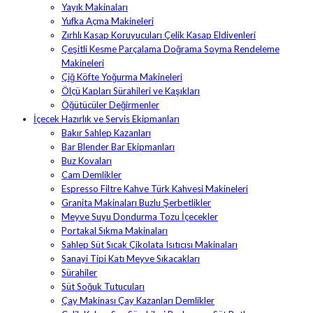
Yayık Makinaları
Yufka Açma Makineleri
Zırhlı Kasap Koruyucuları Çelik Kasap Eldivenleri
Çeşitli Kesme Parçalama Doğrama Soyma Rendeleme
Makineleri
Çiğ Köfte Yoğurma Makineleri
Ölçü Kapları Sürahileri ve Kaşıkları
Öğütücüler Değirmenler
İçecek Hazırlık ve Servis Ekipmanları
Bakır Sahlep Kazanları
Bar Blender Bar Ekipmanları
Buz Kovaları
Cam Demlikler
Espresso Filtre Kahve Türk Kahvesi Makineleri
Granita Makinaları Buzlu Şerbetlikler
Meyve Suyu Dondurma Tozu İçecekler
Portakal Sıkma Makinaları
Sahlep Süt Sıcak Çikolata Isıtıcısı Makinaları
Sanayi Tipi Katı Meyve Sıkacakları
Sürahiler
Süt Soğuk Tutucuları
Çay Makinası Çay Kazanları Demlikler