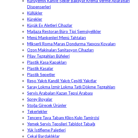
Kuruyemiş Kahve Şeker Bakliyat Krema Verme Aparatları
Dispenserleri
Küllükler
Kürekler
Küçük Ev Aletleri Cihazlar
Mağaza Restoran Büro Tipi Şemsiyelikler
Menü Mankenleri Menü Tahtaları
Mikserli Roma Maraş Dondurma Yapıcısı Kovaları
Ozon Makinaları Sanitasyon Cihazları
Pilav Tezgahları Büfeleri
Plastik Kasa Kapakları
Plastik Kasalar
Plastik Sepetler
Reşo Yakıtı Kandil Yakıtı Çeşitli Yakıtlar
Saray Lokma İzmir Lokma Tatlı Dökme Tezgahları
Servis Arabaları Kazan Tepsi Arabası
Sprey Boyalar
Stoğa Girecek Ürünler
Tekerlekler
Tencere Tava Tabanı Klips Kulp Tamircisi
Yemek Servis Tepsileri Tabldot Tabağı
Yük İstifleme Paletleri
Çekal Bardaklıklar