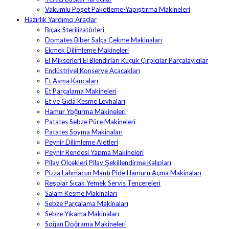
Vakumlu Poşet Paketleme-Yapıştırma Makineleri
Hazırlık Yardımcı Araçlar
Bıçak Sterilizatörleri
Domates Biber Salça Çekme Makinaları
Ekmek Dilimleme Makineleri
El Mikserleri El Blendırları Küçük Çırpıcılar Parçalayıcılar
Endüstriyel Konserve Açacakları
Et Asma Kancaları
Et Parçalama Makineleri
Et ve Gıda Kesme Levhaları
Hamur Yoğurma Makineleri
Patates Sebze Püre Makineleri
Patates Soyma Makinaları
Peynir Dilimleme Aletleri
Peynir Rendesi Yapma Makineleri
Pilav Ölçekleri Pilav Şekillendirme Kalıpları
Pizza Lahmacun Mantı Pide Hamuru Açma Makinaları
Reşolar Sıcak Yemek Servis Tencereleri
Salam Kesme Makinaları
Sebze Parçalama Makinaları
Sebze Yıkama Makinaları
Soğan Doğrama Makineleri