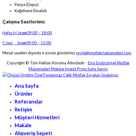
Perpa (Depo)
Kağıthane (İmalat)
Çalışma Saatlerimiz
Hafta içi :
icon
09:00 – 18:00
C.tesi :
icon
09:00 – 15:00
Mesai saatleri dışında e-posta gönderiniz
proje@mutfakmalzemeleri.com
Copyright © Tüm Hakları Koruma Altındadır -
Ems Endüstriyel Mutfak
Malzemeleri Makine İmalat Proje Satış Servis
Ana Sayfa
Ürünler
Referanslar
İletişim
Müşteri Hizmetleri
Makale
Alışveriş Sepeti