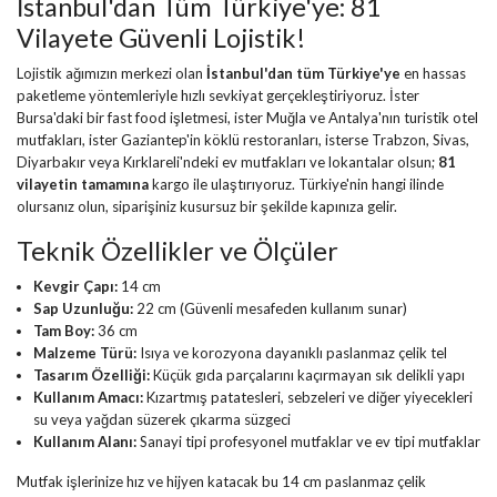
İstanbul'dan Tüm Türkiye'ye: 81
Vilayete Güvenli Lojistik!
Lojistik ağımızın merkezi olan
İstanbul'dan tüm Türkiye'ye
en hassas
paketleme yöntemleriyle hızlı sevkiyat gerçekleştiriyoruz. İster
Bursa
'daki bir fast food işletmesi, ister
Muğla
ve
Antalya
'nın turistik otel
mutfakları, ister
Gaziantep
'in köklü restoranları, isterse
Trabzon
,
Sivas
,
Diyarbakır
veya
Kırklareli
'ndeki ev mutfakları ve lokantalar olsun;
81
vilayetin tamamına
kargo ile ulaştırıyoruz. Türkiye'nin hangi ilinde
olursanız olun, siparişiniz kusursuz bir şekilde kapınıza gelir.
Teknik Özellikler ve Ölçüler
Kevgir Çapı:
14 cm
Sap Uzunluğu:
22 cm (Güvenli mesafeden kullanım sunar)
Tam Boy:
36 cm
Malzeme Türü:
Isıya ve korozyona dayanıklı paslanmaz çelik tel
Tasarım Özelliği:
Küçük gıda parçalarını kaçırmayan sık delikli yapı
Kullanım Amacı:
Kızartmış patatesleri, sebzeleri ve diğer yiyecekleri
su veya yağdan süzerek çıkarma süzgeci
Kullanım Alanı:
Sanayi tipi profesyonel mutfaklar ve ev tipi mutfaklar
Mutfak işlerinize hız ve hijyen katacak bu 14 cm paslanmaz çelik