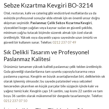
Sebze Kızartma Kevgiri BO-3214
Otel, restoran, kafe ve catering gibi endüstriyel mutfaklarda ya da
evinizde profesyonel sonuçlar elde etmek için en önemli unsur doğru
ekipman seçimidir.
Paslanmaz Çelik Sebze Kızartma Kevgiri
,
yiyecekleri kızgın yağdan veya kaynar sudan en güvenli şekilde,
minimum yağ/su tutacak biçimde süzerek almak için özel olarak
üretilmiştir. Yüksek ısıya dayanıklı yapısı sayesinde uzun ömürlü ve
güvenli bir kullanım sunar. Telefon:
0212 237 07 49
Sık Delikli Tasarım ve Profesyonel
Paslanmaz Kalitesi
Ürünümüz tamamen yüksek kaliteli
paslanmaz çelik telden
üretilmiştir.
Gıda güvenliği standartlarına tam uyumlu yapısıyla kararma veya
paslanma yapmaz. Kevgirin en büyük avantajlarından biri,
deliklerinin sık
olarak işlenmiş
olmasıdır; bu sayede patatesleri veya sebzeleri
tencereden çıkarırken en küçük parçalar bile süzgecin içinde kalır ve
yağınız temiz kalır. Kevgirin çapı 14 santim, sap kısmı 22 santim ve tam
boyu 36 santim olarak mükemmel bir dengede tasarlanmıştır. Telefon:
0212 237 07 50