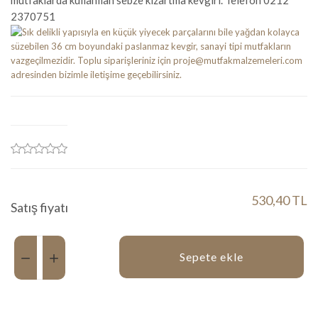
mutfaklarda kullanılan sebze kızartma kevgiri. Telefon 0212
2370751
530,40 TL
Satış fiyatı
Miktar:
Sepete ekle