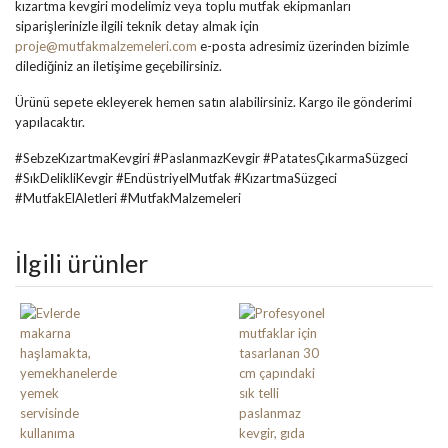
kızartma kevgiri modelimiz veya toplu mutfak ekipmanları
siparişlerinizle ilgili teknik detay almak için
proje@mutfakmalzemeleri.com
e-posta adresimiz üzerinden bizimle
dilediğiniz an iletişime geçebilirsiniz.
Ürünü sepete ekleyerek hemen satın alabilirsiniz. Kargo ile gönderimi
yapılacaktır.
#SebzeKızartmaKevgiri #PaslanmazKevgir #PatatesÇıkarmaSüzgeci
#SıkDelikliKevgir #EndüstriyelMutfak #KızartmaSüzgeci
#MutfakElAletleri #MutfakMalzemeleri
İlgili ürünler