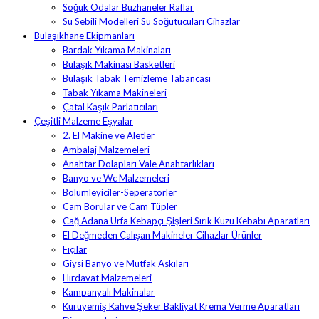
Soğuk Odalar Buzhaneler Raflar
Su Sebili Modelleri Su Soğutucuları Cihazlar
Bulaşıkhane Ekipmanları
Bardak Yıkama Makinaları
Bulaşık Makinası Basketleri
Bulaşık Tabak Temizleme Tabancası
Tabak Yıkama Makineleri
Çatal Kaşık Parlatıcıları
Çeşitli Malzeme Eşyalar
2. El Makine ve Aletler
Ambalaj Malzemeleri
Anahtar Dolapları Vale Anahtarlıkları
Banyo ve Wc Malzemeleri
Bölümleyiciler-Seperatörler
Cam Borular ve Cam Tüpler
Cağ Adana Urfa Kebapçı Şişleri Sırık Kuzu Kebabı Aparatları
El Değmeden Çalışan Makineler Cihazlar Ürünler
Fıçılar
Giysi Banyo ve Mutfak Askıları
Hırdavat Malzemeleri
Kampanyalı Makinalar
Kuruyemiş Kahve Şeker Bakliyat Krema Verme Aparatları