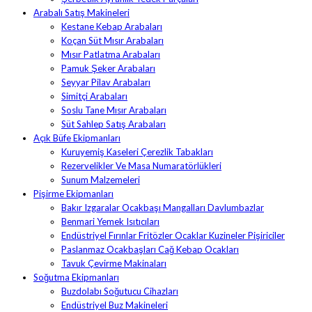
Arabalı Satış Makineleri
Kestane Kebap Arabaları
Koçan Süt Mısır Arabaları
Mısır Patlatma Arabaları
Pamuk Şeker Arabaları
Seyyar Pilav Arabaları
Simitçi Arabaları
Soslu Tane Mısır Arabaları
Süt Sahlep Satış Arabaları
Açık Büfe Ekipmanları
Kuruyemiş Kaseleri Çerezlik Tabakları
Rezervelikler Ve Masa Numaratörlükleri
Sunum Malzemeleri
Pişirme Ekipmanları
Bakır Izgaralar Ocakbaşı Mangalları Davlumbazlar
Benmari Yemek Isıtıcıları
Endüstriyel Fırınlar Fritözler Ocaklar Kuzineler Pişiriciler
Paslanmaz Ocakbaşları Cağ Kebap Ocakları
Tavuk Çevirme Makinaları
Soğutma Ekipmanları
Buzdolabı Soğutucu Cihazları
Endüstriyel Buz Makineleri