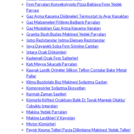
Fırın Parçaları Konveksiyonlu Pizza Baklava Fırını Yedek
Parçası
Gaz Açma Kapama Düğmeleri Termostat Isı Ayar Kapakları
Gaz Malzemeleri Fittings Bağlantı Parçaları
Gaz Muslukları Gaz Açma Kapama Vanaları
Granita Slush Buzlaş Makinesi Yedek Parçaları
Isıtıcı Rezistanslar Isıtma Elemanı Rezistanslar
Isıya Dayanıklı Soba Fırın Şömine Camları
Izgara Ocak Dökümleri
Kademeli Ocak Fırın Şalterleri
Katı Meyve Sıkacağı Parçaları
Kauçuk Lastik Oringler Silikon Teflon Contalar Bakır Metal
Pullar
Klima Buzdolabı Buz Makinesi Soğutma Gazları
Kompresörler Soğutma Ekovatları
Kurmalı Zaman Saatleri
Kömürlü Köfteci Ocakbaşı Balık Et Tavuk Mangalı Oluklu/
Çubuklu Izgaraları
Makina Yedek Parçaları
Makine Lastikleri V Kayışları
Motor Kömürleri
Peynir Kesme Telleri Pasta Dilimleme Makinesi Yedek Telleri