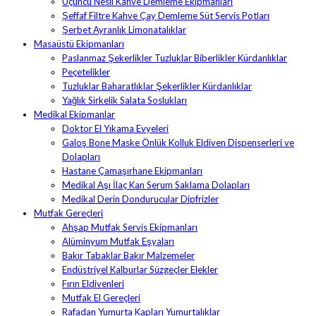
Üçüncü Nesil Kahve Demleme Ekipmanları
Şeffaf Filtre Kahve Çay Demleme Süt Servis Potları
Şerbet Ayranlık Limonatalıklar
Masaüstü Ekipmanları
Paslanmaz Şekerlikler Tuzluklar Biberlikler Kürdanlıklar
Peçetelikler
Tuzluklar Baharatlıklar Şekerlikler Kürdanlıklar
Yağlık Sirkelik Salata Soslukları
Medikal Ekipmanlar
Doktor El Yıkama Evyeleri
Galoş Bone Maske Önlük Kolluk Eldiven Dispenserleri ve
Dolapları
Hastane Çamaşırhane Ekipmanları
Medikal Aşı İlaç Kan Serum Saklama Dolapları
Medikal Derin Dondurucular Dipfrizler
Mutfak Gereçleri
Ahşap Mutfak Servis Ekipmanları
Alüminyum Mutfak Eşyaları
Bakır Tabaklar Bakır Malzemeler
Endüstriyel Kalburlar Süzgeçler Elekler
Fırın Eldivenleri
Mutfak El Gereçleri
Rafadan Yumurta Kapları Yumurtalıklar