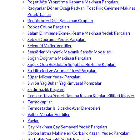
Poşet Ağzı Yapıştırma Kapama Makinası Parçaları
Radyanlar Döner Ocağı Radyanı Tost Piliç Çevirme Makinası
Petek Taşları
Redüktörler Dişli Şanzıman Grupları
Robot Coupe Parçaları
Salam Dilimleme Ekmek Kesme Makinası Yedek Parçaları
Sebze Doğrama Yedek Parçaları
Selenoid Valfler Ventiller
Sensörler Manyetik Mekanik Sensör Modelleri
Soğan Doğrama Makinası Parçaları
Soğuk Oda Buzdolabı Soğutucu Buzhane Kapıları
Su Filtreleri ve Arıtma Filtresi Parçaları
Süper Mikser Yedek Parçaları
Sıvı Su Yağ Buhar Yağ Kimyasal Pompaları
Sızdırmazlık Keçeleri
Tencere Tava Yemek Taşıma Kazanı Kulpları Kilitleri Klipsler
Termokupllar
Termostatlar Isı Sıcaklık Ayar Dereceleri
Valfler Vanalar Ventiller
Yaylar
Çay Makinası Çay Semaveri Yedek Parçaları
Çorba Isıtma Makineleri Çorbalık Kazanı Yedek Parçaları
Şerbetlik Ayranlık Yedek Parçaları