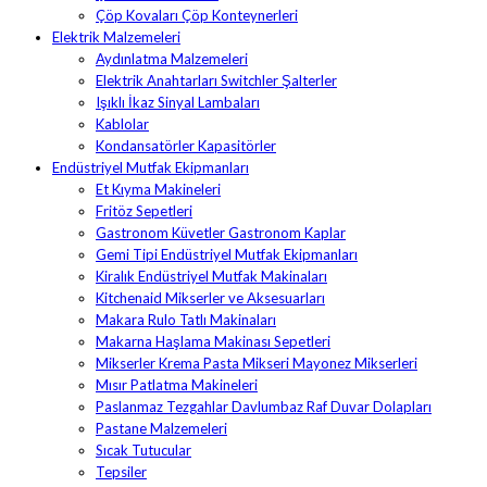
Çöp Kovaları Çöp Konteynerleri
Elektrik Malzemeleri
Aydınlatma Malzemeleri
Elektrik Anahtarları Switchler Şalterler
Işıklı İkaz Sinyal Lambaları
Kablolar
Kondansatörler Kapasitörler
Endüstriyel Mutfak Ekipmanları
Et Kıyma Makineleri
Fritöz Sepetleri
Gastronom Küvetler Gastronom Kaplar
Gemi Tipi Endüstriyel Mutfak Ekipmanları
Kiralık Endüstriyel Mutfak Makinaları
Kitchenaid Mikserler ve Aksesuarları
Makara Rulo Tatlı Makinaları
Makarna Haşlama Makinası Sepetleri
Mikserler Krema Pasta Mikseri Mayonez Mikserleri
Mısır Patlatma Makineleri
Paslanmaz Tezgahlar Davlumbaz Raf Duvar Dolapları
Pastane Malzemeleri
Sıcak Tutucular
Tepsiler