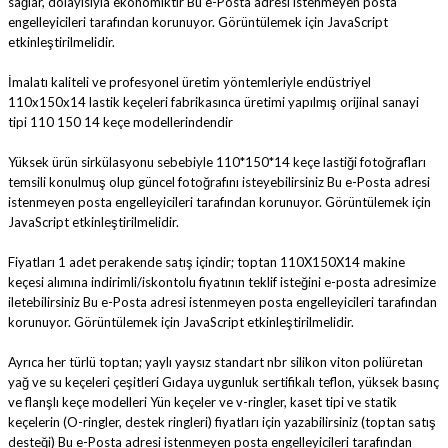
sağlar, dolayısıyla ekonomiktir
Bu e-Posta adresi istenmeyen posta
engelleyicileri tarafından korunuyor. Görüntülemek için JavaScript
etkinleştirilmelidir.
İmalatı kaliteli ve profesyonel üretim yöntemleriyle endüstriyel
110x150x14 lastik keçeleri fabrikasınca üretimi yapılmış orijinal sanayi
tipi 110 150 14 keçe modellerindendir
Yüksek ürün sirkülasyonu sebebiyle 110*150*14 keçe lastiği fotoğrafları
temsili konulmuş olup güncel fotoğrafını isteyebilirsiniz
Bu e-Posta adresi
istenmeyen posta engelleyicileri tarafından korunuyor. Görüntülemek için
JavaScript etkinleştirilmelidir.
Fiyatları 1 adet perakende satış içindir; toptan 110X150X14 makine
keçesi alımına indirimli/iskontolu fiyatının teklif isteğini e-posta adresimize
iletebilirsiniz
Bu e-Posta adresi istenmeyen posta engelleyicileri tarafından
korunuyor. Görüntülemek için JavaScript etkinleştirilmelidir.
Ayrıca her türlü toptan; yaylı yaysız standart nbr silikon viton poliüretan
yağ ve su keçeleri çeşitleri Gıdaya uygunluk sertifikalı teflon, yüksek basınç
ve flanşlı keçe modelleri Yün keçeler ve v-ringler, kaset tipi ve statik
keçelerin (O-ringler, destek ringleri) fiyatları için yazabilirsiniz (toptan satış
desteği)
Bu e-Posta adresi istenmeyen posta engelleyicileri tarafından