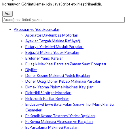
korunuyor. Görüntülemek için JavaScript etkinleştirilmelidir.
Aksesuar ve Yedekparçalar
Aspiratör Davlumbaz Motorları
Ayaklar Tezgah Makine Raf Ayağı
Batarya Yedekleri Musluk Parçaları
Boğaziçi Makina Yedek Parçaları
Brülörler Yanıcı Kafalar
Bulaşık Makinası Parçaları Zaman Saati Pompası
Dişliler
Döner Kesme Makinesi Yedek Bıçakları
Döner Ocağı Döner Kebap Makinası Parçaları
Ekmek Yapma Pişirme Makinesi Kayışları
Elektrikli Süpürge Motorları
Elektronik Kartlar Beyinler
Endüstriyel Evye Bataryaları Sanayi Tipi Musluklar Su
Çeşmeleri
Et Kemik Kesme Testeresi Yedek Bıçakları
Et Kıyma Makinası Aksesuar ve Parçaları
Et Parçalama Makinesi Parçaları