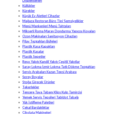
Dispenserleri
Küllükler
Kürekler
Küçük Ev Aletleri Cihazlar
Mağaza Restoran Büro Tipi Şemsiyelikler
Menü Mankenleri Menü Tahtaları
Mikserli Roma Maraş Dondurma Yapıcısı Kovaları
Ozon Makinaları Sanitasyon Cihazları
Pilav Tezgahları Büfeleri
Plastik Kasa Kapakları
Plastik Kasalar
Plastik Sepetler
Reşo Yakıtı Kandil Yakıtı Çeşitli Yakıtlar
Saray Lokma İzmir Lokma Tatlı Dökme Tezgahları
Servis Arabaları Kazan Tepsi Arabası
Sprey Boyalar
Stoğa Girecek Ürünler
Tekerlekler
Tencere Tava Tabanı Klips Kulp Tamircisi
Yemek Servis Tepsileri Tabldot Tabağı
Yük İstifleme Paletleri
Çekal Bardaklıklar
Çikolata Makineleri