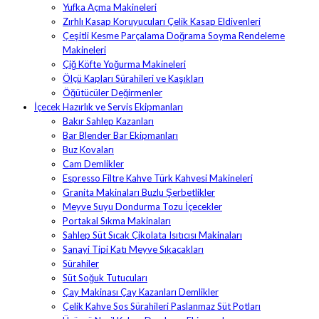
Yufka Açma Makineleri
Zırhlı Kasap Koruyucuları Çelik Kasap Eldivenleri
Çeşitli Kesme Parçalama Doğrama Soyma Rendeleme
Makineleri
Çiğ Köfte Yoğurma Makineleri
Ölçü Kapları Sürahileri ve Kaşıkları
Öğütücüler Değirmenler
İçecek Hazırlık ve Servis Ekipmanları
Bakır Sahlep Kazanları
Bar Blender Bar Ekipmanları
Buz Kovaları
Cam Demlikler
Espresso Filtre Kahve Türk Kahvesi Makineleri
Granita Makinaları Buzlu Şerbetlikler
Meyve Suyu Dondurma Tozu İçecekler
Portakal Sıkma Makinaları
Sahlep Süt Sıcak Çikolata Isıtıcısı Makinaları
Sanayi Tipi Katı Meyve Sıkacakları
Sürahiler
Süt Soğuk Tutucuları
Çay Makinası Çay Kazanları Demlikler
Çelik Kahve Sos Sürahileri Paslanmaz Süt Potları