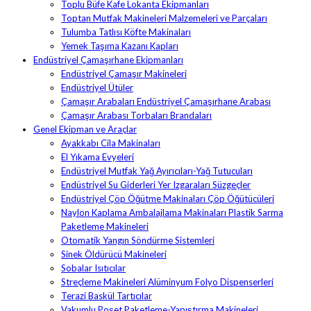
Toplu Büfe Kafe Lokanta Ekipmanları
Toptan Mutfak Makineleri Malzemeleri ve Parçaları
Tulumba Tatlısı Köfte Makinaları
Yemek Taşıma Kazanı Kapları
Endüstriyel Çamaşırhane Ekipmanları
Endüstriyel Çamaşır Makineleri
Endüstriyel Ütüler
Çamaşır Arabaları Endüstriyel Çamaşırhane Arabası
Çamaşır Arabası Torbaları Brandaları
Genel Ekipman ve Araçlar
Ayakkabı Cila Makinaları
El Yıkama Evyeleri
Endüstriyel Mutfak Yağ Ayırıcıları-Yağ Tutucuları
Endüstriyel Su Giderleri Yer Izgaraları Süzgeçler
Endüstriyel Çöp Öğütme Makinaları Çöp Öğütücüleri
Naylon Kaplama Ambalajlama Makinaları Plastik Sarma
Paketleme Makineleri
Otomatik Yangın Söndürme Sistemleri
Sinek Öldürücü Makineleri
Sobalar Isıtıcılar
Streçleme Makineleri Alüminyum Folyo Dispenserleri
Terazi Baskül Tartıcılar
Vakumlu Poşet Paketleme-Yapıştırma Makineleri