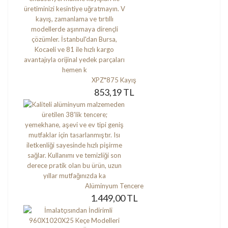
XPZ*875 Kayış
853,19 TL
Alüminyum Tencere
1.449,00 TL