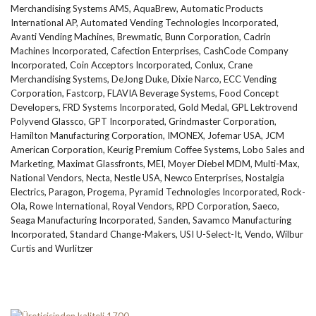
Merchandising Systems AMS, AquaBrew, Automatic Products
International AP, Automated Vending Technologies Incorporated,
Avanti Vending Machines, Brewmatic, Bunn Corporation, Cadrin
Machines Incorporated, Cafection Enterprises, CashCode Company
Incorporated, Coin Acceptors Incorporated, Conlux, Crane
Merchandising Systems, DeJong Duke, Dixie Narco, ECC Vending
Corporation, Fastcorp, FLAVIA Beverage Systems, Food Concept
Developers, FRD Systems Incorporated, Gold Medal, GPL Lektrovend
Polyvend Glassco, GPT Incorporated, Grindmaster Corporation,
Hamilton Manufacturing Corporation, IMONEX, Jofemar USA, JCM
American Corporation, Keurig Premium Coffee Systems, Lobo Sales and
Marketing, Maximat Glassfronts, MEI, Moyer Diebel MDM, Multi-Max,
National Vendors, Necta, Nestle USA, Newco Enterprises, Nostalgia
Electrics, Paragon, Progema, Pyramid Technologies Incorporated, Rock-
Ola, Rowe International, Royal Vendors, RPD Corporation, Saeco,
Seaga Manufacturing Incorporated, Sanden, Savamco Manufacturing
Incorporated, Standard Change-Makers, USI U-Select-It, Vendo, Wilbur
Curtis and Wurlitzer
Önceki makale: MİKRODALGA FIRIN KULLANIMI
Sonraki makale: AŞI DOLABI
Önceki
Sonraki